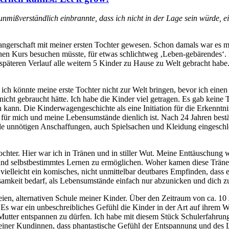
nmißverständlich einbrannte, dass ich nicht in der Lage sein würde, 
gerschaft mit meiner ersten Tochter gewesen. Schon damals war es mir
nen Kurs besuchen müsste, für etwas schlichtweg ‚Leben-gebärendes‘. 
späteren Verlauf alle weitern 5 Kinder zu Hause zu Welt gebracht habe.
 ich könnte meine erste Tochter nicht zur Welt bringen, bevor ich eine
 nicht gebraucht hätte. Ich habe die Kinder viel getragen. Es gab kein
n kann. Die Kinderwagengeschichte als eine Initiation für die Erkennt
s für mich und meine Lebensumstände dienlich ist. Nach 24 Jahren bestä
alle unnötigen Anschaffungen, auch Spielsachen und Kleidung eingeschl
hter. Hier war ich in Tränen und in stiller Wut. Meine Enttäuschung wa
s und selbstbestimmtes Lernen zu ermöglichen. Woher kamen diese Trän
, vielleicht ein komisches, nicht unmittelbar deutbares Empfinden, dass 
amkeit bedarf, als Lebensumstände einfach nur abzunicken und dich z
en, alternativen Schule meiner Kinder. Über den Zeitraum von ca. 10 
. Es war ein unbeschreibliches Gefühl die Kinder in der Art auf ihrem
 Mutter entspannen zu dürfen. Ich habe mit diesem Stück Schulerfahrun
einer Kundinnen, dass phantastische Gefühl der Entspannung und des 