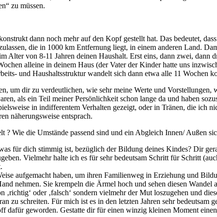
ten“ zu müssen.
konstrukt dann noch mehr auf den Kopf gestellt hat. Das bedeutet, das
szulassen, die in 1000 km Entfernung liegt, in einem anderen Land. Da
n im Alter von 8-11 Jahren deinen Haushalt. Erst eins, dann zwei, dann 
 Wochen alleine in deinem Haus (der Vater der Kinder hatte uns inzwis
beits- und Haushaltsstruktur wandelt sich dann etwa alle 11 Wochen ko
ben, um dir zu verdeutlichen, wie sehr meine Werte und Vorstellungen,
aren, als ein Teil meiner Persönlichkeit schon lange da und haben so
ielsweise in indifferentem Verhalten gezeigt, oder in Tränen, die ich n
en näherungsweise entsprach.
gelt ? Wie die Umstände passend sind und ein Abgleich Innen/ Außen sic
as für dich stimmig ist, bezüglich der Bildung deines Kindes? Dir ger
zugeben. Vielmehr halte ich es für sehr bedeutsam Schritt für Schritt (
.
d Weise aufgemacht haben, um ihren Familienweg in Erziehung und Bildu
Hand nehmen. Sie krempeln die Ärmel hoch und sehen diesen Wandel al
on ‚richtig‘ oder ‚falsch‘ sondern vielmehr der Mut loszugehen und d
an zu schreiten. Für mich ist es in den letzten Jahren sehr bedeutsam
off dafür geworden. Gestatte dir für einen winzig kleinen Moment eine