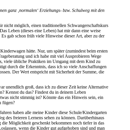
einen ganz ‚normalen‘ Erziehungs- bzw. Schulweg mit den
 nicht möglich, einen traditionellen Schwangerschaftskurs
Das Leben (dieses eine Leben) hat mir dann eine weise
 Es gab schon früh viele Hinweise dieser Art, aber zu der
n Kinderwagen hätte. Nur, um später (zumindest beim ersten
e Trageberatung und ich habe mit viel Ausprobieren Wege
nis, viele übliche Praktiken im Umgang mit dem Kind zu
tigt durch die Erkenntnis, dass ich so viele Anschaffungen
ossen. Der Wert entspricht mit Sicherheit der Summe, die
r unendlich groß, dass ich zu dieser Zeit keine Alternative
en? Kennst du das? Findest du in deinem Leben
etwas nicht stimmig ist? Könnte das ein Hinweis sein, ein
u fügen?
Jahren haben alle meine Kinder diese Schule/Kindergarten
 Weg des freieren Lernens sehen zu können. Darüberhinaus
g die Möglichkeit geschenkt bekommen noch tiefer in das
Loslassen, wenn die Kinder gut aufgehoben sind und man