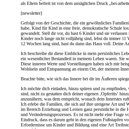
als Eltern befreit ist von dem unsäglichen Druck „bei-arbei
[newsletter]
Gefolgt von der Geschichte, die ein gewöhnliches Familien
habe, Kind für Kind in eine freie, demokratische Schule lo
gewandelt. Stell dir vor, du hast 6 Kinder und sie verlasse
Kinder noch lange nicht volljährig sind, lebst du immer 11
12 Wochen lang sind, hast du dann das Haus voll. Deine Ar
Ich beschreibe dir diese Einblicke in mein persönliches Le
ein wesentlicher Bestandteil in meinem Leben waren. Sie w
Diese inneren Werte und Vorstellungen haben sich mir beisp
Wohlsein und Entspannung an einem Ort, der meinem Inner
Beachte bitte, wie sich das Innere bei dir im Äußeren spie
Ich möchte dich einladen, hinzu spüren und zu empfinden, w
sind, nicht zu gestatten dich deiner eigenen ‚Opferitis‘ hin
anzunähern, was dem entspricht, wonach dein Innerstes ruft
Ich erlebe die Familien, die sich auf ihre ureigene Art un
im Bereich Erziehung und Lernen ganz persönliche in die 
und Veränderungsprozesses. Es ist nicht mehr eine Frage v
Eindruck, dass es darum geht in den eigenen Fußstapfen vor
Erfordernisse um Kinder und Bildung sind eine Art Treibst