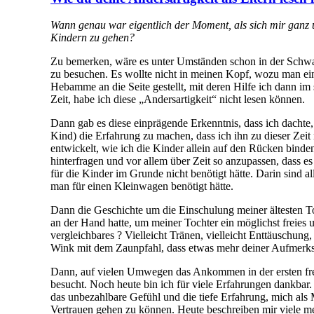
Wann genau war eigentlich der Moment, als sich mir ganz u
Kindern zu gehen?
Zu bemerken, wäre es unter Umständen schon in der Schwan
zu besuchen. Es wollte nicht in meinen Kopf, wozu man ei
Hebamme an die Seite gestellt, mit deren Hilfe ich dann im 
Zeit, habe ich diese „Andersartigkeit“ nicht lesen können.
Dann gab es diese einprägende Erkenntnis, dass ich dachte,
Kind) die Erfahrung zu machen, dass ich ihn zu dieser Zeit
entwickelt, wie ich die Kinder allein auf den Rücken binde
hinterfragen und vor allem über Zeit so anzupassen, dass e
für die Kinder im Grunde nicht benötigt hätte. Darin sind 
man für einen Kleinwagen benötigt hätte.
Dann die Geschichte um die Einschulung meiner ältesten Toc
an der Hand hatte, um meiner Tochter ein möglichst freie
vergleichbares ? Vielleicht Tränen, vielleicht Enttäuschung
Wink mit dem Zaunpfahl, dass etwas mehr deiner Aufmerks
Dann, auf vielen Umwegen das Ankommen in der ersten frei
besucht. Noch heute bin ich für viele Erfahrungen dankbar
das unbezahlbare Gefühl und die tiefe Erfahrung, mich als
Vertrauen gehen zu können. Heute beschreiben mir viele m