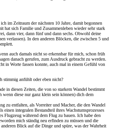
s ich im Zeitraum der nächsten 10 Jahre, damit begonnen
mit hat sich Familie und Zusammenleben wieder sehr stark
drei, dann vier, dann fünf und dann sechs. Obwohl deine
chen verlassen). In den anderen Blöcken, die zwischen 5 und
mplett.
 wenn auch damals nicht so erkennbar für mich, schon früh
zusagen danach gerufen, zum Ausdruck gebracht zu werden.
icht in Worte fassen konnte, auch mal in einem Gefühl von
h stimmig anfühlt oder eben nicht?
ade in diesen Zeiten, die von so starkem Wandel bestimmt
auch wenn diese nur ganz klein sein können) dich dem
ng zu entfalten, als Vorreiter und Macher, die den Wandel
s einen integralen Bestandteil ihres Wachstumsprozesses
ieses Flugzeug während dem Flug zu bauen. Ich habe den
 geworden mich ständig neu erfinden zu müssen und die
n anderen Blick auf die Dinge und spüre, was der Wahrheit