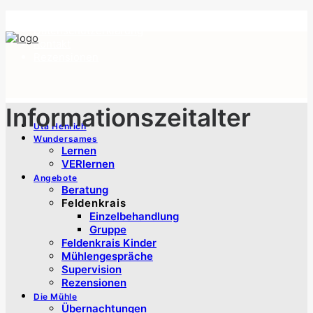
Impressum
Datenschutzerklärung
Kontakt
Rezensionen
Informationszeitalter
Uta Henrich
Wundersames
Lernen
VERlernen
Angebote
Beratung
Feldenkrais
Einzelbehandlung
Gruppe
Feldenkrais Kinder
Mühlengespräche
Supervision
Rezensionen
Die Mühle
Übernachtungen