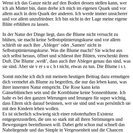
Wenn ich das Ganze nicht auf den Boden dessen stellen kann, wer
ich als Mutter bin, dann drehe ich mich im eigenen Quark und vor
allem auch in dem Quark der anderen. Ich werde immer unsicherer
und vor allem unzufriedner. Ich bin nicht in der Lage meine eigene
Blüte erblühen zu lassen.
In der Natur der Dinge liegt, dass die Blume nicht versucht zu
blühen, sie macht keine Selbstoptimierungskurse und vor allem
schleift sie auch ihre ‚Ableger‘ oder ‚Samen‘ nicht in
Selbstoptimierungskurse. Was die Blume macht? Sie wächst aus
sich selbst heraus, öffnet und schliesst ihre Blüten, verschenkt ihren
Duft. Die Blume ‚weiß’, dass auch ihre Ableger genau das sind, was
sie sind. Aber sie v er s u c h t nicht, etwas zu tun. Die Blume i s t.
Somit möchte ich dich mit meinem heutigen Beitrag dazu ermutigen
dich vermehrt als Blume zu begreifen, die nur das leben kann, was
ihrer innersten Natur entspricht. Die Rose kann kein
Gänseblümchen sein und die Kornblume keine Sonnenblume. Ich
halte es bei den ganzen Wirrungen und Irrungen für super wichtig,
dass Eltern sich darauf besinnen, wer sie sind und was persönlich sie
mit den Kindern leben wollen.
Es ist sicherlich schwierig sich einer roboterhaften Existenz
entgegenzustellen, die uns so stark mit all ihren Strömungen und
Bewegungen beeinflussen will. Dabei geht schon mal schnell das
Naheliegende und das Simple in Vergessenheit und die Chancen