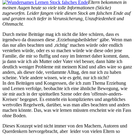
Eltern bekommen in
meinen Augen heute so viele tolle Informationen (Stöcke)
zugeworfen. Leider fangen viele diesen Stock am falschen Ende auf
und geraten noch tiefer in Verunsicherung, Unzufriedenheit und
Ohnmacht.
Durch meine Beiträge mag ich nicht die Idee schüren, dass es
irgendwo da draussen diese ‚Erziehungsheilslehre‘ gäbe. Wenn man
das nur alles beachten und ‚richtig‘ machen würde oder endlich
verstehen würde, oder es so machen würde wie diese oder jene
Familie, die mir so fluffig und easy im Internet daher kommt, dann,
ja dann wär ich als Mutter oder Vater viel besser, dann hätte ich
deutlich weniger Probleme mit meinem Kind und alles wäre so ganz
anders, als dieser öde, verdammte Alltag, den nur ich zu haben
scheine. Viele andere wissen, wie es geht, nur ich nicht?
In den Beiträgen und Kongressen, die ich zum Thema Erziehung
und Lernen verfolge, beobachte ich eine ähnliche Bewegung, wie
sie mir auch in der spirituellen Szene oder den 'offensiv-anders-
Kreisen‘ begegnet. Es entsteht ein kompliziertes und angebliches
wertvolles Regelwerk, darüber, was man alles beachten und anders
machen könnte. Das, was wir lernen müssten erscheint wie ein Fass
ohne Boden.
Dieses Konzept wird nicht immer von den Machern, Autoren und
Querdenkern hervorgebracht, aber leider von vielen Eltern so