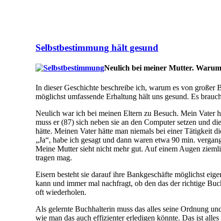
Selbstbestimmung hält gesund
Neulich bei meiner Mutter. Warum
In dieser Geschichte beschreibe ich, warum es von großer Be
möglichst umfassende Erhaltung hält uns gesund. Es brauc
Neulich war ich bei meinen Eltern zu Besuch. Mein Vater h
muss er (87) sich neben sie an den Computer setzen und d
hätte. Meinen Vater hätte man niemals bei einer Tätigkeit d
„Ja“, habe ich gesagt und dann waren etwa 90 min. vergange
Meine Mutter sieht nicht mehr gut. Auf einem Augen ziemlic
tragen mag.
Eisern besteht sie darauf ihre Bankgeschäfte möglichst eig
kann und immer mal nachfragt, ob den das der richtige Buch
oft wiederholen.
Als gelernte Buchhalterin muss das alles seine Ordnung u
wie man das auch effizienter erledigen könnte. Das ist alles 