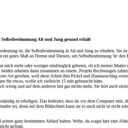
 Selbstbestimmung Alt und Jung gesund erhält
deutung ist, die Selbstbestimmung in Alt und Jung zu erhalten. Sie ist
ht ein gutes Maß an Demut und Dienen, um Selbstbestimmung 'in' den 
at mich mehr oder weniger eindringlich gebeten, ob ich meiner Mutter
ie beiden arbeiten dann zusammen an einem ‚Projekt Rechnungen zahle
ieser Art gesehen, weil diese Arbeit ihm Pickel und Hautausschlag verur
n für etwas, wofür ich vielleicht 15 min gebraucht hätte.
h wenig und auf dem anderen fast gar nichts mehr. Sie hört auch zieml
enständig zu erledigen. Das bedeutet, dass sie vor dem Computer sitzt
stabe sei, denn auf dem Bildschirm kann sie es auch nicht so recht erke
nd seinen ganz bestimmten Ablauf haben. Wehe, du wagst hier eine Abk
nicht gefragt.