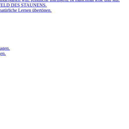
FELD DES STAUNENS.
atürliche Lernen übertönen.
sagen.
gen.