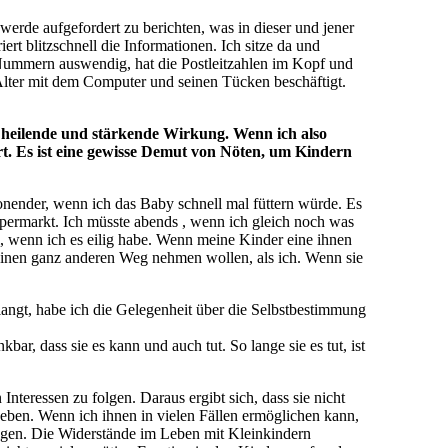
h werde aufgefordert zu berichten, was in dieser und jener
ert blitzschnell die Informationen. Ich sitze da und
r Nummern auswendig, hat die Postleitzahlen im Kopf und
 Alter mit dem Computer und seinen Tücken beschäftigt.
 heilende und stärkende Wirkung. Wenn ich also
t. Es ist eine gewisse Demut von Nöten, um Kindern
onender, wenn ich das Baby schnell mal füttern würde. Es
permarkt. Ich müsste abends , wenn ich gleich noch was
l, wenn ich es eilig habe. Wenn meine Kinder eine ihnen
 einen ganz anderen Weg nehmen wollen, als ich. Wenn sie
angt, habe ich die Gelegenheit über die Selbstbestimmung
bar, dass sie es kann und auch tut. So lange sie es tut, ist
nteressen zu folgen. Daraus ergibt sich, dass sie nicht
eben. Wenn ich ihnen in vielen Fällen ermöglichen kann,
olgen. Die Widerstände im Leben mit Kleinkindern