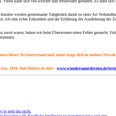
eles kann sich viel weicher und freudvoller gestalten. Es staut sich 
leinsten werden gemeinsame Tätigkeiten damit zu einer Art Verhandlung 
nen. Ich eine echte Erkenntnis und die Erfahrung der Ausdehnung der Z
u zweit waren, haben wir beim Überweisen einen Fehler gemacht. Früher
genommen.
tionen dieser Art interessant sind, dann trage dich in meinen Newsl
an. 2016. Info findest du hier:
www.wundersameslernen.de/term
r so geht das nicht.
dergarten will. Kindliche Intelligenz ist manchmal leise und stur.