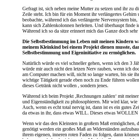
Gefragt ist, sich neben meine Mutter zu setzen und ihr zu di
Zeile steht. Ich bin für ein Moment ihr verlängertes Gehirn 
beobachte, während ich das verlängerte Nervensystem bin, 
kann sich Zahlenkolonnen herleiten. Und überhaupt finde ic
Während ich so da sitze erinnert mich das Ganze doch sehr 
Die Selbstbestimmung im Leben mit meinen Kindern wa
meinem Kleinkind bei einem Projekt dienen musste, da
Selbstbestimmung und Eigeninitiative zu ermöglichen.
Natürlich würde es viel schneller gehen, wenn ich den 3 Jä
würde mir auch nicht den letzen Nerv rauben, wenn ich do
am Computer machen will, nicht so lange warten, bis sie ih
wichtige Tätigkeit gerade eben noch zu Ende führen wollen
dieses Getränk nicht wollen , sondern jenes.
Während ich beim Projekt ‚Rechnungen zahlen‘ mit meiner 
und Eigenständigkeit zu philosophieren. Mir wird klar, wie
Auch, wenn es echt total nervig ist, dann ist es ein gutes Ze
da etwas in ihr, dass etwas WILL. Dieses etwas WOLLEN is
Wenn wir das den Kleinsten in großem Maß ermöglichen, dann
genötigt werden ein großes Maß an Widerständen aufzubauen
ihrem eigenen, inneren roten Faden zu folgen, dann können