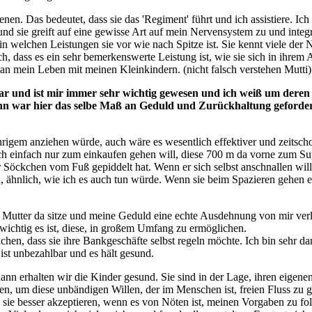
enen. Das bedeutet, dass sie das 'Regiment' führt und ich assistiere. Ic
und sie greift auf eine gewisse Art auf mein Nervensystem zu und integri
in welchen Leistungen sie vor wie nach Spitze ist. Sie kennt viele de
h, dass es ein sehr bemerkenswerte Leistung ist, wie sie sich in ihrem
an mein Leben mit meinen Kleinkindern. (nicht falsch verstehen Mutti)
r und ist mir immer sehr wichtig gewesen und ich weiß um deren
nn war hier das selbe Maß an Geduld und Zurückhaltung geforder
hrigem anziehen würde, auch wäre es wesentlich effektiver und zeitsch
ch einfach nur zum einkaufen gehen will, diese 700 m da vorne zum Su
r Söckchen vom Fuß gepiddelt hat. Wenn er sich selbst anschnallen wil
, ähnlich, wie ich es auch tun würde. Wenn sie beim Spazieren gehen
Mutter da sitze und meine Geduld eine echte Ausdehnung von mir verl
 wichtig es ist, diese, in großem Umfang zu ermöglichen.
ichen, dass sie ihre Bankgeschäfte selbst regeln möchte. Ich bin sehr dank
t unbezahlbar und es hält gesund.
 erhalten wir die Kinder gesund. Sie sind in der Lage, ihren eigenen I
, um diese unbändigen Willen, der im Menschen ist, freien Fluss zu g
 sie besser akzeptieren, wenn es von Nöten ist, meinen Vorgaben zu f