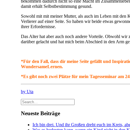
bekommen dadurch nicht so eine Macht im Zusammenleben. Vi
damit erhält Selbstbestimmung gesund.
Sowohl mit mit meiner Mutter, als auch im Leben mit den K
Verlierer auf einer Seite. So haben wir beide etwas gewon
ihrer Erfordernisse.
Das Alter hat aber auch noch andere Vorteile. Obwohl wir z
darüber gelacht und hat mich beim Abschied in den Arm 
*Für den Fall, dass dir meine Seite gefällt und Inspira
WundersameLernen.
*Es gibt noch zwei Plätze für mein Tagesseminar am 24.J
by Uta
Neueste Beiträge
Ich bin drei. Und ihr Großen dreht euch im Kreis, abe
Was es bedeuten kann, wenn ein Kind nicht in den Kin