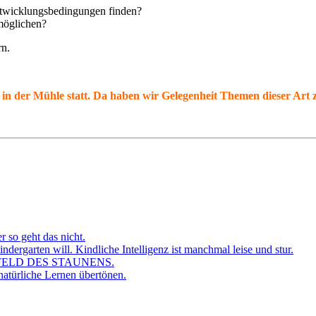
twicklungsbedingungen finden?
möglichen?
rn.
 in der Mühle statt. Da haben wir Gelegenheit Themen dieser Art
r so geht das nicht.
dergarten will. Kindliche Intelligenz ist manchmal leise und stur.
FELD DES STAUNENS.
atürliche Lernen übertönen.