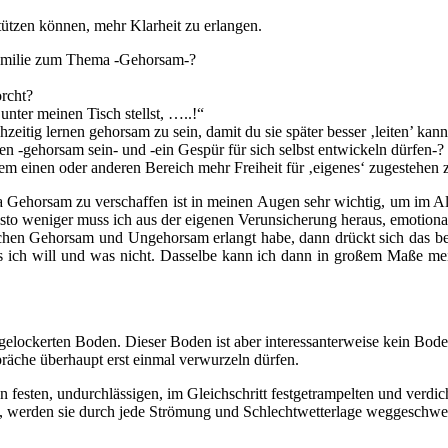
stützen können, mehr Klarheit zu erlangen.
 Familie zum Thema -Gehorsam-?
orcht?
unter meinen Tisch stellst, …..!“
zeitig lernen gehorsam zu sein, damit du sie später besser ‚leiten’ kan
 -gehorsam sein- und -ein Gespür für sich selbst entwickeln dürfen-?
em einen oder anderen Bereich mehr Freiheit für ‚eigenes‘ zugestehen
 Gehorsam zu verschaffen ist in meinen Augen sehr wichtig, um im Allta
to weniger muss ich aus der eigenen Verunsicherung heraus, emotional
en Gehorsam und Ungehorsam erlangt habe, dann drückt sich das bei
as ich will und was nicht. Dasselbe kann ich dann in großem Maße m
gelockerten Boden. Dieser Boden ist aber interessanterweise kein Boden
präche überhaupt erst einmal verwurzeln dürfen.
 festen, undurchlässigen, im Gleichschritt festgetrampelten und verdi
n, werden sie durch jede Strömung und Schlechtwetterlage weggeschwe