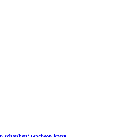
en schenken‘ wachsen kann.