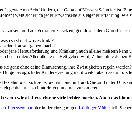
en‘ , gerade mit Schulkindern, ein Gang auf Messers Schneide ist. Eine
ben Moment weiß sicherlich jeder Erwachsene aus eigener Erfahrung, wie 
sst zu sein und auf Vertrauen zu setzen, gerade aus dem Grund, dass d
was es ißt und was es trinkt?
nd seine Hausaufgaben macht?
 oder jene Herausforderung und Kränkung auch alleine meistern kann 
nem bestimmten Alter alleine ins Bett gehen wird, Zähne ohne deinen 
s sie ganz ohne deine Einmischung, ihre Zwistigkeiten regeln werden?
e Dinge bezüglich der Kindererziehung nicht weißt, aber das du trotzdem
ne Beziehung zu sich selbst gehen Hand in Hand. Sie sind unter Umstän
Gelegenheit uns zu hinterfragen und neu zu sortieren.
uch wenn wir als Erwachsene viele Fehler machen. Auch das können
sten
Tagesseminar
hier in der einzigartigen
Köttinger Mühle
. Mit Sicher