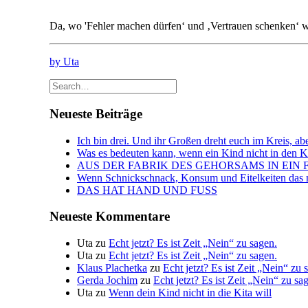
Da, wo 'Fehler machen dürfen‘ und ‚Vertrauen schenken‘ 
by Uta
Neueste Beiträge
Ich bin drei. Und ihr Großen dreht euch im Kreis, abe
Was es bedeuten kann, wenn ein Kind nicht in den Kin
AUS DER FABRIK DES GEHORSAMS IN EIN 
Wenn Schnickschnack, Konsum und Eitelkeiten das n
DAS HAT HAND UND FUSS
Neueste Kommentare
Uta
zu
Echt jetzt? Es ist Zeit „Nein“ zu sagen.
Uta
zu
Echt jetzt? Es ist Zeit „Nein“ zu sagen.
Klaus Plachetka
zu
Echt jetzt? Es ist Zeit „Nein“ zu 
Gerda Jochim
zu
Echt jetzt? Es ist Zeit „Nein“ zu sa
Uta
zu
Wenn dein Kind nicht in die Kita will