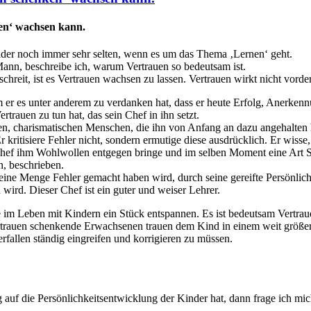
en‘ wachsen kann.
eider noch immer sehr selten, wenn es um das Thema ‚Lernen‘ geht.
nn, beschreibe ich, warum Vertrauen so bedeutsam ist.
chreit, ist es Vertrauen wachsen zu lassen. Vertrauen wirkt nicht vord
em er es unter anderem zu verdanken hat, dass er heute Erfolg, Anerken
trauen zu tun hat, das sein Chef in ihn setzt.
tigen, charismatischen Menschen, die ihn von Anfang an dazu angehalten
ritisiere Fehler nicht, sondern ermutige diese ausdrücklich. Er wisse, 
 Chef ihm Wohlwollen entgegen bringe und im selben Moment eine Art Spa
n, beschrieben.
 eine Menge Fehler gemacht haben wird, durch seine gereifte Persönlic
ird. Dieser Chef ist ein guter und weiser Lehrer.
m Leben mit Kindern ein Stück entspannen. Es ist bedeutsam Vertrau
rtrauen schenkende Erwachsenen trauen dem Kind in einem weit größe
rfallen ständig eingreifen und korrigieren zu müssen.
g auf die Persönlichkeitsentwicklung der Kinder hat, dann frage ich mi