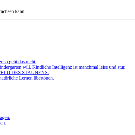
wachsen kann.
r so geht das nicht.
dergarten will. Kindliche Intelligenz ist manchmal leise und stur.
FELD DES STAUNENS.
atürliche Lernen übertönen.
sagen.
gen.