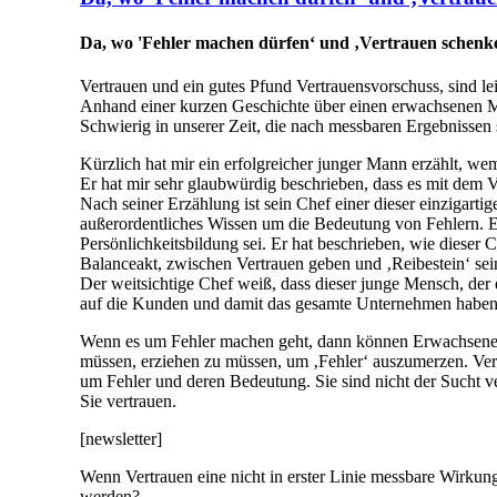
Da, wo 'Fehler machen dürfen‘ und ‚Vertrauen schenk
Vertrauen und ein gutes Pfund Vertrauensvorschuss, sind l
Anhand einer kurzen Geschichte über einen erwachsenen Ma
Schwierig in unserer Zeit, die nach messbaren Ergebnissen s
Kürzlich hat mir ein erfolgreicher junger Mann erzählt, w
Er hat mir sehr glaubwürdig beschrieben, dass es mit dem Ver
Nach seiner Erzählung ist sein Chef einer dieser einzigar
außerordentliches Wissen um die Bedeutung von Fehlern. Er k
Persönlichkeitsbildung sei. Er hat beschrieben, wie dieser
Balanceakt, zwischen Vertrauen geben und ‚Reibestein‘ sei
Der weitsichtige Chef weiß, dass dieser junge Mensch, der
auf die Kunden und damit das gesamte Unternehmen haben w
Wenn es um Fehler machen geht, dann können Erwachsene i
müssen, erziehen zu müssen, um ‚Fehler‘ auszumerzen. Ve
um Fehler und deren Bedeutung. Sie sind nicht der Sucht ve
Sie vertrauen.
[newsletter]
Wenn Vertrauen eine nicht in erster Linie messbare Wirkun
werden?