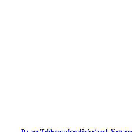
Da, wo 'Fehler machen dürfen‘ und ‚Vertrau