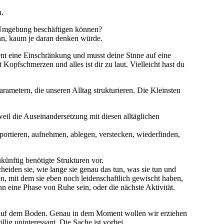
n.
n Umgebung beschäftigen können?
ann, kaum je daran denken würde.
ent eine Einschränkung und musst deine Sinne auf eine
pfschmerzen und alles ist dir zu laut. Vielleicht hast du
ametern, die unseren Alltag strukturieren. Die Kleinsten
eil die Auseinandersetzung mit diesen alltäglichen
sportieren, aufnehmen, ablegen, verstecken, wiederfinden,
künftig benötigte Strukturen vor.
cheiden sie, wie lange sie genau das tun, was sie tun und
en, mit dem sie eben noch leidenschaftlich gewischt haben,
nn eine Phase von Ruhe sein, oder die nächste Aktivität.
en auf dem Boden. Genau in dem Moment wollen wir erziehen
ig uninteressant. Die Sache ist vorbei.