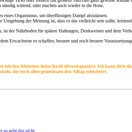
enwillige Ticks oder fordern mit großem TamTam ganz gewisse Rituale ein
n ständig wütend, oder machen auch wieder in die Hose.
lten eines Organismus, um überflüssigen Dampf abzulassen.
e Umgebung der Meinung ist, dass es das vielleicht sein sollte, letzten
sen, ist der Nährboden für spätere Haltungen, Denkweisen und dem Ver
n dem Erwachsene es schaffen, bessere und noch bessere Voraussetzung
eit mit den Kleinsten deine Kraft überstrapaziert. Ich kann dich d
eln, die euch allen gemeinsam den Alltag erleichtert.
r so geht das nicht.