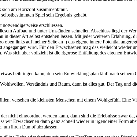
dass sich am Horizont zusammenbraut.
 selbstbestimmten Spiel sein Ergebnis gehabt.
 notwendigerweise erschliessen.
iesem Aufbau und unter Umständen schnellen Abschluss liegt der Wert d
u in dieser Art selbst entstehen lassen. Mit jeder weiteren Erfahrung,
go oben links auf meiner Seite an ) das eigene innere Potential anger
st angegangen wird. Für den Erwachsenen mag das vielleicht wieder un
h. Was sich aber vollzieht ist die rigorose Entfaltung des eigenen Entwi
 etwas beibringen kann, den sein Entwicklungsplan läuft nach seinem 
 Wohlwollen, Verständnis und Raum, dann ist alles gut. Der Tag und die 
fühlen, versehen die kleinsten Menschen mit einem Wohlgefühl. Eine V
, der nicht eingeordnet werden kann, dann sind die Erlebnisse zwar da, a
ass wir Erwachsenen dann ganz schnell wieder in irgendeiner Form abst
e, um ihren Dampf abzulassen.