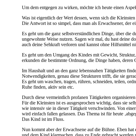
Um dem entgegen zu wirken, möchte ich heute einen Aspekt 
Was ist eigentlich der Wert dessen, wenn sich die Kleins
Die Antwort ist so simpel, dass man als Erwachsener, der 
Es geht um die ganz selbstverständlichen Dinge, über die 
ungewohnte Weise nutzen. Sagen wir mal, du hast deine dom
auch deine Sehkraft verloren und kannst ohne Hilfsmittel nic
Es geht um den Umgang des Kindes mit Gewicht, Struktur, G
erkunden die bestimmte Ordnung, die Dinge haben, deren G
Im Haushalt und an den ganz lebensnahen Tätigkeiten finden
Notwendigkeiten, genau diese Strukturen trifft, die sie gera
Es geht um waschen, tragen, rühren, schneiden, teilen, ord
Ruhe finden, aktiv sein etc.
Durch diese vermeintlich profanen Tätigkeiten organisieren
Für die Kleinsten ist es ausgesprochen wichtig, dass sie sel
wie intensiv sie in dieser Tätigkeit verschwinden. Von ein
wird einfach fallen gelassen. Das Thema ist für heute ‚abge
Das Kind ist im Fluss.
Nun kommt aber der Erwachsene auf die Bühne. Eben hat de
und dem Kind klarmachen, dass zu Ende gebracht werden mus