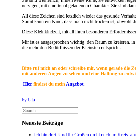
Sie sind weinerlich, finden keine Ruhe, sie entwickeln eig
nervigen, mit emotional geladenem Charakter. Sie sind dan
All diese Zeichen sind letztlich wieder das gesunde Verha
Somit kann ein Kind, dass noch nicht trocken ist, obwohl di
Diese Kleinkindzeit, mit all ihren besonderen Erfordernis
Mir ist es ausgesprochen wichtig, den Raum zu kreieren, i
die mehr den Bedürfnissen der Kleinsten entspricht.
Bitte ruf mich an oder schreibe mir, wenn gerade die Z
mit
anderen
Augen zu sehen und eine Haltung zu entwick
Hier
findest du mein
Angebot
.
by Uta
Neueste Beiträge
Ich bin drei. Und ihr Großen dreht euch im Kreis, abe