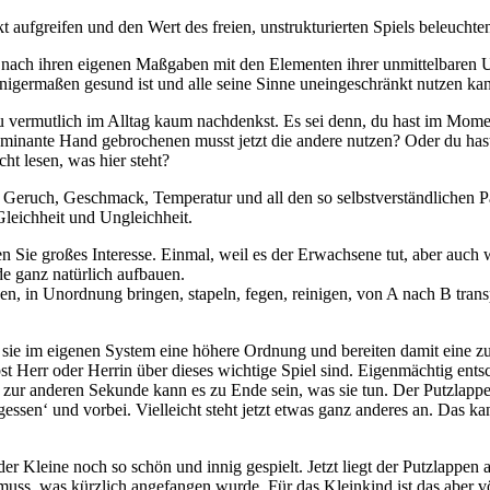
aufgreifen und den Wert des freien, unstrukturierten Spiels beleuchte
ten nach ihren eigenen Maßgaben mit den Elementen ihrer unmittelbare
einigermaßen gesund ist und alle seine Sinne uneingeschränkt nutzen k
du vermutlich im Alltag kaum nachdenkst. Es sei denn, du hast im Mom
inante Hand gebrochenen musst jetzt die andere nutzen? Oder du hast Ko
ht lesen, was hier steht?
eruch, Geschmack, Temperatur und all den so selbstverständlichen Par
leichheit und Ungleichheit.
 Sie großes Interesse. Einmal, weil es der Erwachsene tut, aber auch w
de ganz natürlich aufbauen.
nen, in Unordnung bringen, stapeln, fegen, reinigen, von A nach B tran
 sie im eigenen System eine höhere Ordnung und bereiten damit eine zu
bst Herr oder Herrin über dieses wichtige Spiel sind. Eigenmächtig ents
er zur anderen Sekunde kann es zu Ende sein, was sie tun. Der Putzlapp
gessen‘ und vorbei. Vielleicht steht jetzt etwas ganz anderes an. Das ka
r Kleine noch so schön und innig gespielt. Jetzt liegt der Putzlapp
s, was kürzlich angefangen wurde. Für das Kleinkind ist das aber völl