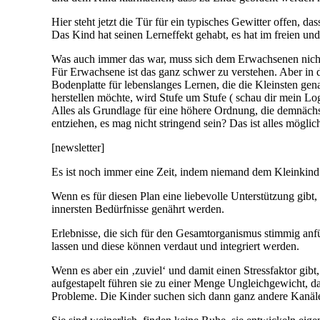
Hier steht jetzt die Tür für ein typisches Gewitter offen, 
Das Kind hat seinen Lerneffekt gehabt, es hat im freien und
Was auch immer das war, muss sich dem Erwachsenen nicht
Für Erwachsene ist das ganz schwer zu verstehen. Aber in d
Bodenplatte für lebenslanges Lernen, die die Kleinsten gena
herstellen möchte, wird Stufe um Stufe ( schau dir mein Lo
Alles als Grundlage für eine höhere Ordnung, die demnäch
entziehen, es mag nicht stringend sein? Das ist alles möglic
[newsletter]
Es ist noch immer eine Zeit, indem niemand dem Kleinkind
Wenn es für diesen Plan eine liebevolle Unterstützung gibt,
innersten Bedürfnisse genährt werden.
Erlebnisse, die sich für den Gesamtorganismus stimmig an
lassen und diese können verdaut und integriert werden.
Wenn es aber ein ‚zuviel‘ und damit einen Stressfaktor gibt
aufgestapelt führen sie zu einer Menge Ungleichgewicht, d
Probleme. Die Kinder suchen sich dann ganz andere Kanäl