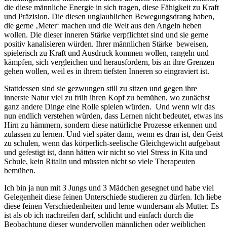
die diese männliche Energie in sich tragen, diese Fähigkeit zu Kraft
und Präzision. Die diesen unglaublichen Bewegungsdrang haben,
die gerne ‚Meter‘ machen und die Welt aus den Angeln heben
wollen. Die dieser inneren Stärke verpflichtet sind und sie gerne
positiv kanalisieren würden. Ihrer männlichen Stärke beweisen,
spielerisch zu Kraft und Ausdruck kommen wollen, rangeln und
kämpfen, sich vergleichen und herausfordern, bis an ihre Grenzen
gehen wollen, weil es in ihrem tiefsten Inneren so eingraviert ist.
Stattdessen sind sie gezwungen still zu sitzen und gegen ihre
innerste Natur viel zu früh ihren Kopf zu bemühen, wo zunächst
ganz andere Dinge eine Rolle spielen würden. Und wenn wir das
nun endlich verstehen würden, dass Lernen nicht bedeutet, etwas ins
Hirn zu hämmern, sondern diese natürliche Prozesse erkennen und
zulassen zu lernen. Und viel später dann, wenn es dran ist, den Geist
zu schulen, wenn das körperlich-seelische Gleichgewicht aufgebaut
und gefestigt ist, dann hätten wir nicht so viel Stress in Kita und
Schule, kein Ritalin und müssten nicht so viele Therapeuten
bemühen.
Ich bin ja nun mit 3 Jungs und 3 Mädchen gesegnet und habe viel
Gelegenheit diese feinen Unterschiede studieren zu dürfen. Ich liebe
diese feinen Verschiedenheiten und lerne wundersam als Mutter. Es
ist als ob ich nachreifen darf, schlicht und einfach durch die
Beobachtung dieser wundervollen männlichen oder weiblichen