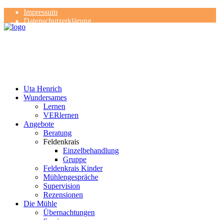
Impressum
Datenschutzerklärung
Kontakt
Rezensionen
Uta Henrich
Wundersames
Lernen
VERlernen
Angebote
Beratung
Feldenkrais
Einzelbehandlung
Gruppe
Feldenkrais Kinder
Mühlengespräche
Supervision
Rezensionen
Die Mühle
Übernachtungen