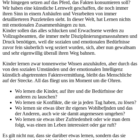
Wir hingegen setzen auf das Pferd, das Fakten konsumieren soll?
Wir haben eine künstliche Lernwelt geschaffen, die noch immer
ihren Sinn in einem Anhäufen und Verarbeiten von immer
detaillierteren Puzzleteilen sieht. In dieser Welt, hat Lernen nichts
mit emotionalen Zusammenhängen zu tun.
Kinder sollen das alles schlucken und Erwachsene werden zu
Vollzugsbeamten, die immer mehr Disziplinierungsmassnahmen und
Druck benötigen, weil die sozialen und emotionalen Bedürfnisse
zuvor fein säuberlich weg seziert wurden, sich, aber nun gewaltsam
und sehr eigenwillig überall ihren Weg bahnen.
Kinder lernen zwar tonnenweise Wissen anzuhäufen, aber durch das
von den sozialen Umständen und der emotionalen Intelligenz
künstlich abgetrennten Faktenvermittlung, bleibt das Menschliche
auf der Strecke. All das fliegt uns im Moment um die Ohren.
Wo lernen die Kinder, auf ihre und die Bedürfnisse der
anderen zu lauschen?
Wo lernen sie Konflikte, die sie ja jeden Tag haben, zu lösen?
Wo lernen sie etwas über ihr eigenes Wohlbefjnden und das
der Anderen, auch wie sie damit angemessen umgehen?
Wo lernen sie etwas über Zufriedenheit oder wie man dem
folgt, was einen im Leben interessiert oder gar ruft?
Es gilt nicht nur, dass sie darüber etwas lernen, sondern das sie