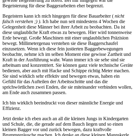
gewisse Begeisterung zu hören. Bei mir hingegen war die
Begeisterung für diese Baggerarbeiten eher begrenzt.
Begeistern kann ich mich hingegen für diese Bauarbeiter (
nicht
falsch verstehen ;) )
. Ich habe nun seit mindestens 4 Wochen die
Gelegenheit diese Männer bei ihrer Arbeit zu beobachten. Da ist
diese unglaubliche Kraft etwas zu bewegen. Hier wird tonnenweise
Erde bewegt. Große Maschinen mit einer unglaublichen Präzision
bewegt. Millimetergenau verstehen sie diese Baggerschaufel
einzusetzen. Wenn ich diese fein justierten Baggerbewegungen
beobachte, nehme ich im selben Moment eine gewisse Zartheit und
Kraft in der Ausführung wahr. Wann immer ich sie sehe sind sie
arbeitsam und konzentriert. Sie können ganz viele technische Geräte
bedienen, aber auch mit Hacke und Schippe richtig Meter machen.
Sie sind wirklich sehr effektiv und bewegen etwas, haben ein
Gefühl für das Aufteilen der Arbeitsschritte und das die
sprichwörtlichen zwei Enden, die sie miteinander verbinden wollen,
am Ende auch zusammen passen.
Ich bin wirklich beeindruckt von dieser männliche Energie und
Effizienz.
Jetzt denke ich eben auch an all die kleinen Jungs in Kindergarten
und Schule, die, die gerade auf dem Bauch liegen und so einen
kleinen Bagger vor und zurück bewegen, dazu kraftvolle
Brummgeräusche machen. Ich denke an diese kleinen Mannskerle,