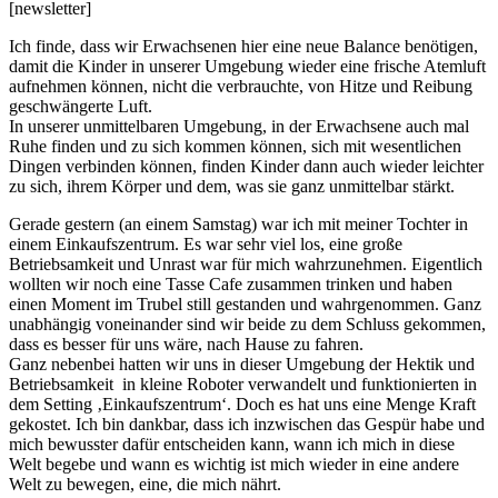
[newsletter]
Ich finde, dass wir Erwachsenen hier eine neue Balance benötigen,
damit die Kinder in unserer Umgebung wieder eine frische Atemluft
aufnehmen können, nicht die verbrauchte, von Hitze und Reibung
geschwängerte Luft.
In unserer unmittelbaren Umgebung, in der Erwachsene auch mal
Ruhe finden und zu sich kommen können, sich mit wesentlichen
Dingen verbinden können, finden Kinder dann auch wieder leichter
zu sich, ihrem Körper und dem, was sie ganz unmittelbar stärkt.
Gerade gestern (an einem Samstag) war ich mit meiner Tochter in
einem Einkaufszentrum. Es war sehr viel los, eine große
Betriebsamkeit und Unrast war für mich wahrzunehmen. Eigentlich
wollten wir noch eine Tasse Cafe zusammen trinken und haben
einen Moment im Trubel still gestanden und wahrgenommen. Ganz
unabhängig voneinander sind wir beide zu dem Schluss gekommen,
dass es besser für uns wäre, nach Hause zu fahren.
Ganz nebenbei hatten wir uns in dieser Umgebung der Hektik und
Betriebsamkeit in kleine Roboter verwandelt und funktionierten in
dem Setting ‚Einkaufszentrum‘. Doch es hat uns eine Menge Kraft
gekostet. Ich bin dankbar, dass ich inzwischen das Gespür habe und
mich bewusster dafür entscheiden kann, wann ich mich in diese
Welt begebe und wann es wichtig ist mich wieder in eine andere
Welt zu bewegen, eine, die mich nährt.