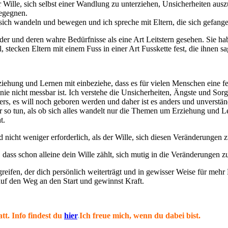
s der Wille, sich selbst einer Wandlung zu unterziehen, Unsicherheiten
begegnen.
d sich wandeln und bewegen und ich spreche mit Eltern, die sich gefange
er und deren wahre Bedürfnisse als eine Art Leitstern gesehen. Sie h
 stecken Eltern mit einem Fuss in einer Art Fusskette fest, die ihnen 
ehung und Lernen mit einbeziehe, dass es für vielen Menschen eine f
ie nicht messbar ist. Ich verstehe die Unsicherheiten, Ängste und Sor
ders, es will noch geboren werden und daher ist es anders und unverständ
r so tun, als ob sich alles wandelt nur die Themen um Erziehung und L
t.
 nicht weniger erforderlich, als der Wille, sich diesen Veränderungen zu
ss schon alleine dein Wille zählt, sich mutig in die Veränderungen zu 
reifen, der dich persönlich weiterträgt und in gewisser Weise für mehr 
auf den Weg an den Start und gewinnst Kraft.
t. Info findest du
hier
.
Ich freue mich, wenn du dabei bist.