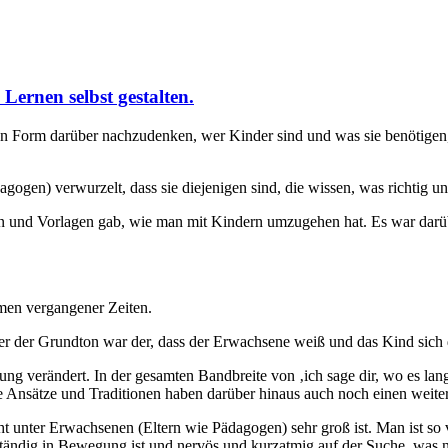
Lernen selbst gestalten.
 Form darüber nachzudenken, wer Kinder sind und was sie benötigen, i
gogen) verwurzelt, dass sie diejenigen sind, die wissen, was richtig u
en und Vorlagen gab, wie man mit Kindern umzugehen hat. Es war darüb
hmen vergangener Zeiten.
 der Grundton war der, dass der Erwachsene weiß und das Kind sich d
hung verändert. In der gesamten Bandbreite von ‚ich sage dir, wo es lang
e Ansätze und Traditionen haben darüber hinaus auch noch einen weiter
t unter Erwachsenen (Eltern wie Pädagogen) sehr groß ist. Man ist so 
 ständig in Bewegung ist und nervös und kurzatmig auf der Suche, was nu