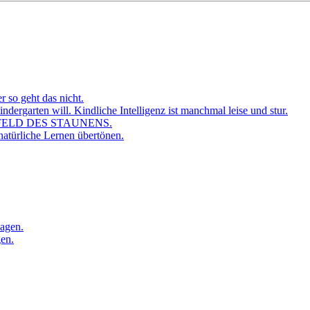
r so geht das nicht.
dergarten will. Kindliche Intelligenz ist manchmal leise und stur.
FELD DES STAUNENS.
atürliche Lernen übertönen.
sagen.
gen.