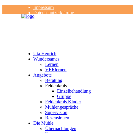
Impressum
Datenschutzerklärung
Kontakt
Rezensionen
Uta Henrich
Wundersames
Lernen
VERlernen
Angebote
Beratung
Feldenkrais
Einzelbehandlung
Gruppe
Feldenkrais Kinder
Mühlengespräche
Supervision
Rezensionen
Die Mühle
Übernachtungen