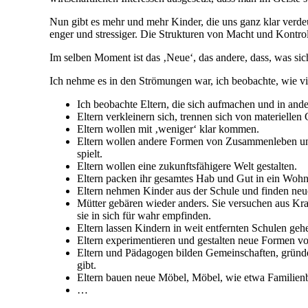
Nun gibt es mehr und mehr Kinder, die uns ganz klar verdeu
enger und stressiger. Die Strukturen von Macht und Kontrol
Im selben Moment ist das ‚Neue‘, das andere, dass, was sic
Ich nehme es in den Strömungen war, ich beobachte, wie v
Ich beobachte Eltern, die sich aufmachen und in and
Eltern verkleinern sich, trennen sich von materiellen
Eltern wollen mit ‚weniger‘ klar kommen.
Eltern wollen andere Formen von Zusammenleben und
spielt.
Eltern wollen eine zukunftsfähigere Welt gestalten.
Eltern packen ihr gesamtes Hab und Gut in ein Wohn
Eltern nehmen Kinder aus der Schule und finden ne
Mütter gebären wieder anders. Sie versuchen aus K
sie in sich für wahr empfinden.
Eltern lassen Kindern in weit entfernten Schulen geh
Eltern experimentieren und gestalten neue Formen 
Eltern und Pädagogen bilden Gemeinschaften, gründe
gibt.
Eltern bauen neue Möbel, Möbel, wie etwa Familienb
…