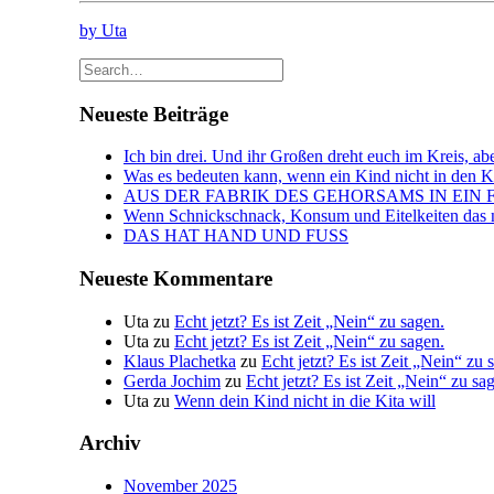
by Uta
Neueste Beiträge
Ich bin drei. Und ihr Großen dreht euch im Kreis, abe
Was es bedeuten kann, wenn ein Kind nicht in den Kin
AUS DER FABRIK DES GEHORSAMS IN EIN 
Wenn Schnickschnack, Konsum und Eitelkeiten das n
DAS HAT HAND UND FUSS
Neueste Kommentare
Uta
zu
Echt jetzt? Es ist Zeit „Nein“ zu sagen.
Uta
zu
Echt jetzt? Es ist Zeit „Nein“ zu sagen.
Klaus Plachetka
zu
Echt jetzt? Es ist Zeit „Nein“ zu 
Gerda Jochim
zu
Echt jetzt? Es ist Zeit „Nein“ zu sa
Uta
zu
Wenn dein Kind nicht in die Kita will
Archiv
November 2025