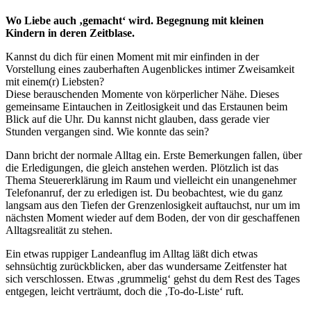
Wo Liebe auch ‚gemacht‘ wird. Begegnung mit kleinen
Kindern in deren Zeitblase.
Kannst du dich für einen Moment mit mir einfinden in der
Vorstellung eines zauberhaften Augenblickes intimer Zweisamkeit
mit einem(r) Liebsten?
Diese berauschenden Momente von körperlicher Nähe. Dieses
gemeinsame Eintauchen in Zeitlosigkeit und das Erstaunen beim
Blick auf die Uhr. Du kannst nicht glauben, dass gerade vier
Stunden vergangen sind. Wie konnte das sein?
Dann bricht der normale Alltag ein. Erste Bemerkungen fallen, über
die Erledigungen, die gleich anstehen werden. Plötzlich ist das
Thema Steuererklärung im Raum und vielleicht ein unangenehmer
Telefonanruf, der zu erledigen ist. Du beobachtest, wie du ganz
langsam aus den Tiefen der Grenzenlosigkeit auftauchst, nur um im
nächsten Moment wieder auf dem Boden, der von dir geschaffenen
Alltagsrealität zu stehen.
Ein etwas ruppiger Landeanflug im Alltag läßt dich etwas
sehnsüchtig zurückblicken, aber das wundersame Zeitfenster hat
sich verschlossen. Etwas ‚grummelig‘ gehst du dem Rest des Tages
entgegen, leicht verträumt, doch die ‚To-do-Liste‘ ruft.