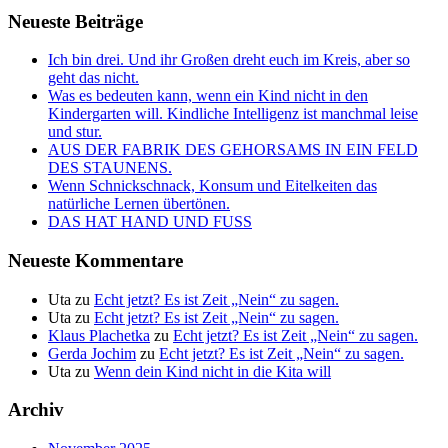
Neueste Beiträge
Ich bin drei. Und ihr Großen dreht euch im Kreis, aber so
geht das nicht.
Was es bedeuten kann, wenn ein Kind nicht in den
Kindergarten will. Kindliche Intelligenz ist manchmal leise
und stur.
AUS DER FABRIK DES GEHORSAMS IN EIN FELD
DES STAUNENS.
Wenn Schnickschnack, Konsum und Eitelkeiten das
natürliche Lernen übertönen.
DAS HAT HAND UND FUSS
Neueste Kommentare
Uta
zu
Echt jetzt? Es ist Zeit „Nein“ zu sagen.
Uta
zu
Echt jetzt? Es ist Zeit „Nein“ zu sagen.
Klaus Plachetka
zu
Echt jetzt? Es ist Zeit „Nein“ zu sagen.
Gerda Jochim
zu
Echt jetzt? Es ist Zeit „Nein“ zu sagen.
Uta
zu
Wenn dein Kind nicht in die Kita will
Archiv