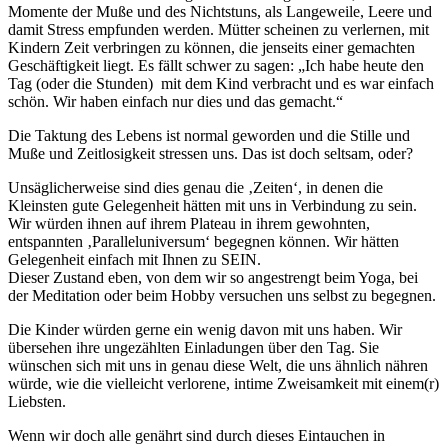
Momente der Muße und des Nichtstuns, als Langeweile, Leere und
damit Stress empfunden werden. Mütter scheinen zu verlernen, mit
Kindern Zeit verbringen zu können, die jenseits einer gemachten
Geschäftigkeit liegt. Es fällt schwer zu sagen: „Ich habe heute den
Tag (oder die Stunden) mit dem Kind verbracht und es war einfach
schön. Wir haben einfach nur dies und das gemacht.“
Die Taktung des Lebens ist normal geworden und die Stille und
Muße und Zeitlosigkeit stressen uns. Das ist doch seltsam, oder?
Unsäglicherweise sind dies genau die ‚Zeiten‘, in denen die
Kleinsten gute Gelegenheit hätten mit uns in Verbindung zu sein.
Wir würden ihnen auf ihrem Plateau in ihrem gewohnten,
entspannten ‚Paralleluniversum‘ begegnen können. Wir hätten
Gelegenheit einfach mit Ihnen zu SEIN.
Dieser Zustand eben, von dem wir so angestrengt beim Yoga, bei
der Meditation oder beim Hobby versuchen uns selbst zu begegnen.
Die Kinder würden gerne ein wenig davon mit uns haben. Wir
übersehen ihre ungezählten Einladungen über den Tag. Sie
wünschen sich mit uns in genau diese Welt, die uns ähnlich nähren
würde, wie die vielleicht verlorene, intime Zweisamkeit mit einem(r)
Liebsten.
Wenn wir doch alle genährt sind durch dieses Eintauchen in