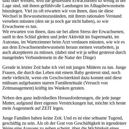
sind oder werden, weil die gestressten Erwachsenen so wenig in der
Lage sind, mit ihnen gefühlvolle Landungen im Alltagsbewusstsein
hinzulegen. Viel zu oft erwarten wir von ihnen, dass sie diese
Wechsel in Bewusstseinszuständen, mit ihrem rationalen Verstand
versehen müssten (den sie ja noch gar nicht haben), so wie
Erwachsene es tun.
Wir erwarten von ihnen, dass sie bei allem Stress der Erwachsenen,
sanft in den Schlaf gleiten und jeder Aktivität im Supermarkt, im
Autostau, im Wartezimmer beim Arzt verdauen müssten, wie wir es
aus dem Erwachsenenbewusstsein heraus meinen verarbeiten, ja
auch akzeptieren zu müssen. (dabei sind wir ja selbst gestresst durch
mangelndes Verbundensein in die Natur der Dinge)
Gerade in letzter Zeit habe ich viel mit jungen Müttern zu tun. Junge
Frauen, die durch das Leben mit einem Baby gestresst sind, noch
mehr vielleicht, wenn ein Geschwisterkind dazu kommt und diese
mühsam aufgebauten starren Familienrituale (Versuch von
Zeitmanagement) kräftig ins Wanken geraten.
Neben den ganz individuellen Herausforderungen, die jede junge
Mutter, aufgrund ihrer eigenen Verstrickungen hat, möchte ich heute
mein Augenmerk auf ZEIT legen.
Junge Familien haben keine Zeit. Und es ist eine seltsame Tugend,
geschäftig zu sein. Als ob der Grat von Geschäftigkeit in irgendeiner
Weise eine Aussage zu geben scheint, über die Wichtigkeit eines