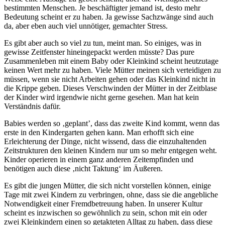
bestimmten Menschen. Je beschäftigter jemand ist, desto mehr
Bedeutung scheint er zu haben. Ja gewisse Sachzwänge sind auch
da, aber eben auch viel unnötiger, gemachter Stress.
Es gibt aber auch so viel zu tun, meint man. So einiges, was in
gewisse Zeitfenster hineingepackt werden müsste? Das pure
Zusammenleben mit einem Baby oder Kleinkind scheint heutzutage
keinen Wert mehr zu haben. Viele Mütter meinen sich verteidigen zu
müssen, wenn sie nicht Arbeiten gehen oder das Kleinkind nicht in
die Krippe geben. Dieses Verschwinden der Mütter in der Zeitblase
der Kinder wird irgendwie nicht gerne gesehen. Man hat kein
Verständnis dafür.
Babies werden so ‚geplant’, dass das zweite Kind kommt, wenn das
erste in den Kindergarten gehen kann. Man erhofft sich eine
Erleichterung der Dinge, nicht wissend, dass die einzuhaltenden
Zeitstrukturen den kleinen Kindern nur um so mehr entgegen weht.
Kinder operieren in einem ganz anderen Zeitempfinden und
benötigen auch diese ‚nicht Taktung‘ im Äußeren.
Es gibt die jungen Mütter, die sich nicht vorstellen können, einige
Tage mit zwei Kindern zu verbringen, ohne, dass sie die angebliche
Notwendigkeit einer Fremdbetreuung haben. In unserer Kultur
scheint es inzwischen so gewöhnlich zu sein, schon mit ein oder
zwei Kleinkindern einen so getakteten Alltag zu haben, dass diese