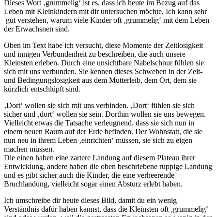
Dieses Wort ‚grummelig‘ ist es, dass ich heute im Bezug auf das
Leben mit Kleinkindern mit dir untersuchen möchte. Ich kann sehr
gut verstehen, warum viele Kinder oft ‚grummelig‘ mit dem Leben
der Erwachsnen sind.
Oben im Text habe ich versucht, diese Momente der Zeitlosigkeit
und innigen Verbundenheit zu beschreiben, die auch unsere
Kleinsten erleben. Durch eine unsichtbare Nabelschnur fühlen sie
sich mit uns verbunden. Sie kennen dieses Schweben in der Zeit-
und Bedingungslosigkeit aus dem Mutterleib, dem Ort, dem sie
kürzlich entschlüpft sind.
‚Dort‘ wollen sie sich mit uns verbinden. ‚Dort‘ fühlen sie sich
sicher und ‚dort‘ wollen sie sein. Dorthin wollen sie uns bewegen.
Vielleicht etwas die Tatsache verleugnend, dass sie sich nun in
einem neuen Raum auf der Erde befinden. Der Wohnstatt, die sie
nun neu in ihrem Leben ‚einrichten‘ müssen, sie sich zu eigen
machen müssen.
Die einen haben eine zartere Landung auf diesem Plateau ihrer
Entwicklung, andere haben die oben beschriebene ruppige Landung
und es gibt sicher auch die Kinder, die eine verheerende
Bruchlandung, vielleicht sogar einen Absturz erlebt haben.
Ich umschreibe dir heute dieses Bild, damit du ein wenig
Verständnis dafür haben kannst, dass die Kleinsten oft ‚grummelig‘