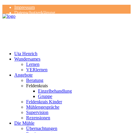
Impressum
Datenschutzerklärung
Kontakt
Rezensionen
Uta Henrich
Wundersames
Lernen
VERlernen
Angebote
Beratung
Feldenkrais
Einzelbehandlung
Gruppe
Feldenkrais Kinder
Mühlengespräche
Supervision
Rezensionen
Die Mühle
Übernachtungen