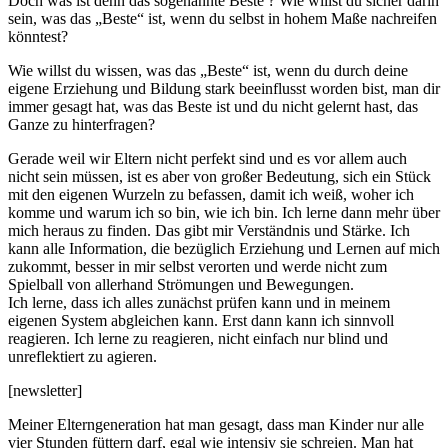
Doch was ist denn das sogenannte Beste ? Wie willst du sicher darin
sein, was das „Beste“ ist, wenn du selbst in hohem Maße nachreifen
könntest?
Wie willst du wissen, was das „Beste“ ist, wenn du durch deine
eigene Erziehung und Bildung stark beeinflusst worden bist, man dir
immer gesagt hat, was das Beste ist und du nicht gelernt hast, das
Ganze zu hinterfragen?
Gerade weil wir Eltern nicht perfekt sind und es vor allem auch
nicht sein müssen, ist es aber von großer Bedeutung, sich ein Stück
mit den eigenen Wurzeln zu befassen, damit ich weiß, woher ich
komme und warum ich so bin, wie ich bin. Ich lerne dann mehr über
mich heraus zu finden. Das gibt mir Verständnis und Stärke. Ich
kann alle Information, die bezüglich Erziehung und Lernen auf mich
zukommt, besser in mir selbst verorten und werde nicht zum
Spielball von allerhand Strömungen und Bewegungen.
Ich lerne, dass ich alles zunächst prüfen kann und in meinem
eigenen System abgleichen kann. Erst dann kann ich sinnvoll
reagieren. Ich lerne zu reagieren, nicht einfach nur blind und
unreflektiert zu agieren.
[newsletter]
Meiner Elterngeneration hat man gesagt, dass man Kinder nur alle
vier Stunden füttern darf, egal wie intensiv sie schreien. Man hat