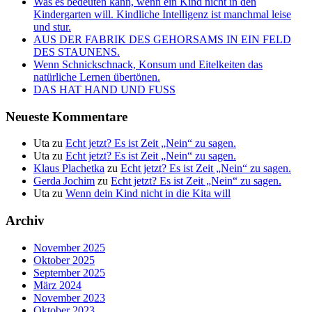
Was es bedeuten kann, wenn ein Kind nicht in den
Kindergarten will. Kindliche Intelligenz ist manchmal leise
und stur.
AUS DER FABRIK DES GEHORSAMS IN EIN FELD
DES STAUNENS.
Wenn Schnickschnack, Konsum und Eitelkeiten das
natürliche Lernen übertönen.
DAS HAT HAND UND FUSS
Neueste Kommentare
Uta
zu
Echt jetzt? Es ist Zeit „Nein“ zu sagen.
Uta
zu
Echt jetzt? Es ist Zeit „Nein“ zu sagen.
Klaus Plachetka
zu
Echt jetzt? Es ist Zeit „Nein“ zu sagen.
Gerda Jochim
zu
Echt jetzt? Es ist Zeit „Nein“ zu sagen.
Uta
zu
Wenn dein Kind nicht in die Kita will
Archiv
November 2025
Oktober 2025
September 2025
März 2024
November 2023
Oktober 2023