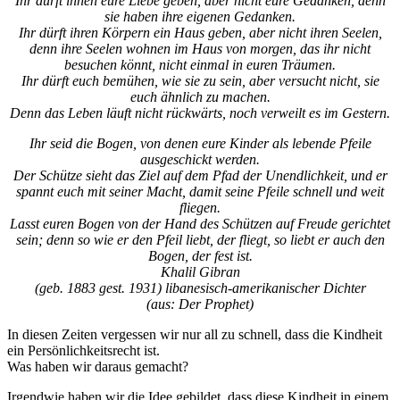
Ihr dürft ihnen eure Liebe geben, aber nicht eure Gedanken, denn
sie haben ihre eigenen Gedanken.
Ihr dürft ihren Körpern ein Haus geben, aber nicht ihren Seelen,
denn ihre Seelen wohnen im Haus von morgen, das ihr nicht
besuchen könnt, nicht einmal in euren Träumen.
Ihr dürft euch bemühen, wie sie zu sein, aber versucht nicht, sie
euch ähnlich zu machen.
Denn das Leben läuft nicht rückwärts, noch verweilt es im Gestern.
Ihr seid die Bogen, von denen eure Kinder als lebende Pfeile
ausgeschickt werden.
Der Schütze sieht das Ziel auf dem Pfad der Unendlichkeit, und er
spannt euch mit seiner Macht, damit seine Pfeile schnell und weit
fliegen.
Lasst euren Bogen von der Hand des Schützen auf Freude gerichtet
sein; denn so wie er den Pfeil liebt, der fliegt, so liebt er auch den
Bogen, der fest ist.
Khalil Gibran
(geb. 1883 gest. 1931) libanesisch-amerikanischer Dichter
(aus: Der Prophet)
In diesen Zeiten vergessen wir nur all zu schnell, dass die Kindheit
ein Persönlichkeitsrecht ist.
Was haben wir daraus gemacht?
Irgendwie haben wir die Idee gebildet, dass diese Kindheit in einem