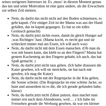
seines ureigenen Interesses ist. Es ‚muss‘ in diesem Moment genau
das tun und seine Motivation ist eine ganz andere, als die Erwachsen
zur selben Zeit meinen.
Nein, du darfst das nicht nicht auf den Boden schmeissen, es
geht kaputt. (Vor einiger Zeit ist der Mama was aus der Hand
gefallen, das ist kaputt gegangen. Es hat so ein tolles
Geräusch gemacht)
Nein, du darfst jetzt nichts essen, damit du gleich Hunger auf
‚was Richtiges‘ hast. (Mama kocht, es riecht gut und sie
schleckert immer mal am Essen, ich will auch was)
Nein, du darfst nicht mit dem Essen manschen. (Ob man da
was mit bauen kann, das klebt so an den Fingern? Mama hat
gestern Kuchenteig an den Fingern gehabt, ich auch, das hat
Spaß gemacht. )
Nein, du darfst jetzt nicht raus gehen. (Ich habe draussen die
Katze gesehen, ich will sie streicheln, sie hat nach mir
gerufen, ich mag die Katze)
Nein, du darfst nicht mit der Regenjacke in die Kita gehen,
die Sonne scheint. (Die Regenjacke ist eine schöne Jacke, so
bunt und ausserdem ist es die, die ich gerade gefunden habe,
klasse)
Nein, du darfst jetzt nicht Zähne putzen, dass machet man
immer erst nach dem Abendessen, weil…. ( Ich habe im
Fernsehen gerade die Werbung gesehen, da war ein kleiner