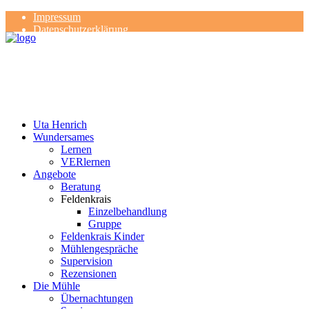
Impressum
Datenschutzerklärung
Kontakt
Rezensionen
Uta Henrich
Wundersames
Lernen
VERlernen
Angebote
Beratung
Feldenkrais
Einzelbehandlung
Gruppe
Feldenkrais Kinder
Mühlengespräche
Supervision
Rezensionen
Die Mühle
Übernachtungen