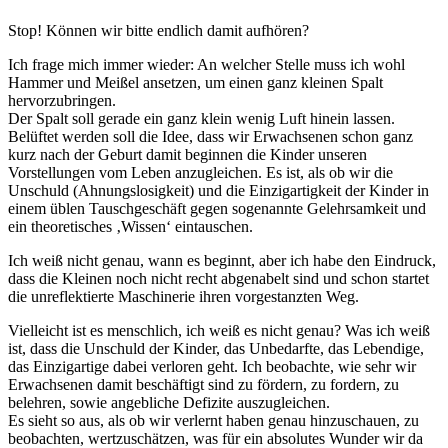
Stop! Können wir bitte endlich damit aufhören?
Ich frage mich immer wieder: An welcher Stelle muss ich wohl
Hammer und Meißel ansetzen, um einen ganz kleinen Spalt
hervorzubringen.
Der Spalt soll gerade ein ganz klein wenig Luft hinein lassen.
Belüftet werden soll die Idee, dass wir Erwachsenen schon ganz
kurz nach der Geburt damit beginnen die Kinder unseren
Vorstellungen vom Leben anzugleichen. Es ist, als ob wir die
Unschuld (Ahnungslosigkeit) und die Einzigartigkeit der Kinder in
einem üblen Tauschgeschäft gegen sogenannte Gelehrsamkeit und
ein theoretisches ‚Wissen‘ eintauschen.
Ich weiß nicht genau, wann es beginnt, aber ich habe den Eindruck,
dass die Kleinen noch nicht recht abgenabelt sind und schon startet
die unreflektierte Maschinerie ihren vorgestanzten Weg.
Vielleicht ist es menschlich, ich weiß es nicht genau? Was ich weiß
ist, dass die Unschuld der Kinder, das Unbedarfte, das Lebendige,
das Einzigartige dabei verloren geht. Ich beobachte, wie sehr wir
Erwachsenen damit beschäftigt sind zu fördern, zu fordern, zu
belehren, sowie angebliche Defizite auszugleichen.
Es sieht so aus, als ob wir verlernt haben genau hinzuschauen, zu
beobachten, wertzuschätzen, was für ein absolutes Wunder wir da