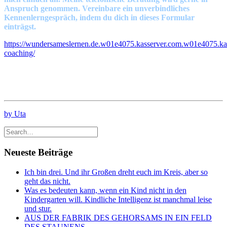
Anspruch genommen. Vereinbare ein unverbindliches
Kennenlerngespräch, indem du dich in dieses Formular
einträgst.
https://wundersameslernen.de.w01e4075.kasserver.com.w01e4075.kas
coaching/
by Uta
Neueste Beiträge
Ich bin drei. Und ihr Großen dreht euch im Kreis, aber so
geht das nicht.
Was es bedeuten kann, wenn ein Kind nicht in den
Kindergarten will. Kindliche Intelligenz ist manchmal leise
und stur.
AUS DER FABRIK DES GEHORSAMS IN EIN FELD
DES STAUNENS.