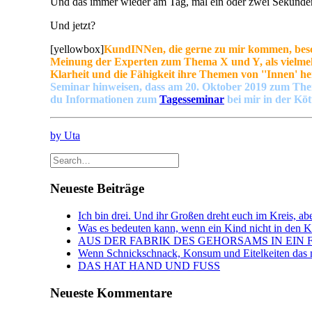
Und das immer wieder am Tag, mal ein oder zwei Sekunden.
Und jetzt?
[yellowbox]
KundINNen, die gerne zu mir kommen, besch
Meinung der Experten zum Thema X und Y, als vielmehr 
Klarheit und die Fähigkeit ihre Themen von ''Innen' he
Seminar hinweisen, dass am 20. Oktober 2019 zum T
du Informationen zum
Tagesseminar
bei mir in der Kö
by Uta
Neueste Beiträge
Ich bin drei. Und ihr Großen dreht euch im Kreis, abe
Was es bedeuten kann, wenn ein Kind nicht in den Kin
AUS DER FABRIK DES GEHORSAMS IN EIN 
Wenn Schnickschnack, Konsum und Eitelkeiten das n
DAS HAT HAND UND FUSS
Neueste Kommentare