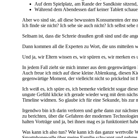
Auf dem Spielplatz, am Rande der Sandkiste sitzend,
Während dem Abendessen darf keiner Tablett schauen
Aber wo sind sie, all diese bewussten Konsumenten der m
Ich finde sie nicht? Ich sehe sie auch nicht? Ich selbst se
Seltsam ist, dass die Schreie draußen groß sind und die
Dann kommen all die Experten zu Wort, die uns mitteilen wo
Und ja, wir Eltern wissen es, wir spüren es, wir merken es
In jedem Fall zieht sie mich immer aus dem gegenwärtigen M
Auch freue ich mich auf diese kleine Ablenkung, diesen Ki
gegenwärtige Moment, der vielleicht nicht so prickelnd ist 
Ich weiß es, ich spüre es, ich bemerke vielleicht sogar di
ungute Gefühl klicke ich gerade wieder weg mit dem nächs
Timeline widmen. So glaube ich für eine Sekunde, bis zur 
Irgendwo bin ich darin verloren und gehe dann zur nächst
zu berichten, über die Gefahren der modernen Technologien
halten Vorträge und ja, bei ihnen mag es ja funktioniert hab
Was kann ich also tun? Wie kann ich das ganze wertvolle Wi
Smartphonewelle über meine Familie schwappt und nehm