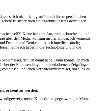
ss es sich nicht richtig anfühlt mit ihrem persönlichen
eben’ ist sicher auch ein Ergebnis unseres derzeitigen
ar machen soll?“ Keine hat zum Ausdruck gebracht: „…und
ortrag über den Medienkonsum meiner Kinder. Ich vermeide
n und Denken und Denken, dass ich innerlich ständig
essen renne ich lieber in die Technologie und in die
n Schlamassel, den ich damit habe. Dann könnte ich mich
 Macher der Radiosendung, die mit erhobenem Zeigefinger
von diesen und jenen Verhaltensmustern sei, um alles im
n, präsent zu werden.
twendigerweise meine Kinder) dem gegenwärtigen Moment