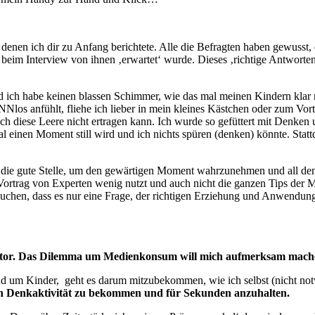
nen ich dir zu Anfang berichtete. Alle die Befragten haben gewusst, da
m Interview von ihnen ‚erwartet‘ wurde. Dieses ‚richtige Antworten g
und ich habe keinen blassen Schimmer, wie das mal meinen Kindern kl
INNlos anfühlt, fliehe ich lieber in mein kleines Kästchen oder zum V
 ich diese Leere nicht ertragen kann. Ich wurde so gefüttert mit Denke
l einen Moment still wird und ich nichts spüren (denken) könnte. Stattd
au die gute Stelle, um den gewärtigen Moment wahrzunehmen und all de
 Vortrag von Experten wenig nutzt und auch nicht die ganzen Tips der
en, dass es nur eine Frage, der richtigen Erziehung und Anwendung 
entor. Das Dilemma um Medienkonsum will mich aufmerksam mache
um Kinder, geht es darum mitzubekommen, wie ich selbst (nicht no
en Denkaktivität zu bekommen und für Sekunden anzuhalten.