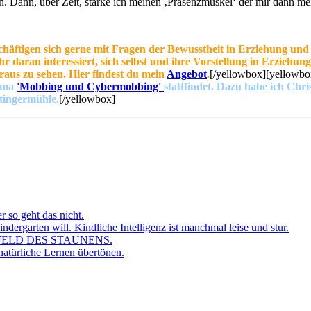
 Dann, über Zeit, stärke ich meinen ‚Präsenzmuskel‘ der mir dann meh
äftigen sich gerne mit Fragen der Bewusstheit in Erziehung und 
daran interessiert, sich selbst und ihre Vorstellung in Erziehun
raus zu sehen. Hier findest du mein
Angebot
.
[/yellowbox][yellowbo
hema
'Mobbing und Cybermobbing'
stattfindet. Dazu habe ich Chri
ttingermühle.
[/yellowbox]
r so geht das nicht.
dergarten will. Kindliche Intelligenz ist manchmal leise und stur.
FELD DES STAUNENS.
atürliche Lernen übertönen.