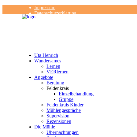
Impressum
Datenschutzerklärung
Kontakt
Rezensionen
Uta Henrich
Wundersames
Lernen
VERlernen
Angebote
Beratung
Feldenkrais
Einzelbehandlung
Gruppe
Feldenkrais Kinder
Mühlengespräche
Supervision
Rezensionen
Die Mühle
Übernachtungen