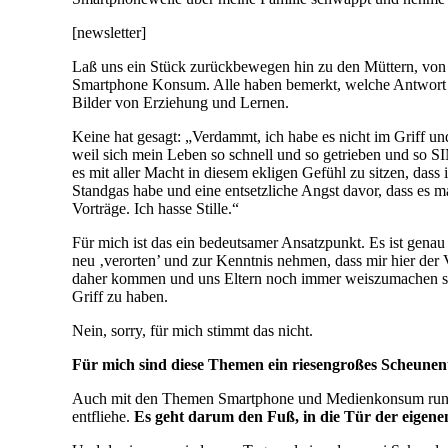
[newsletter]
Laß uns ein Stück zurückbewegen hin zu den Müttern, von de
Smartphone Konsum. Alle haben bemerkt, welche Antwort bei
Bilder von Erziehung und Lernen.
Keine hat gesagt: „Verdammt, ich habe es nicht im Griff 
weil sich mein Leben so schnell und so getrieben und so S
es mit aller Macht in diesem ekligen Gefühl zu sitzen, dass
Standgas habe und eine entsetzliche Angst davor, dass es ma
Vorträge. Ich hasse Stille.“
Für mich ist das ein bedeutsamer Ansatzpunkt. Es ist gen
neu ‚verorten’ und zur Kenntnis nehmen, dass mir hier der
daher kommen und uns Eltern noch immer weiszumachen such
Griff zu haben.
Nein, sorry, für mich stimmt das nicht.
Für mich sind diese Themen ein riesengroßes Scheun
Auch mit den Themen Smartphone und Medienkonsum rund 
entfliehe.
Es geht darum den Fuß, in die Tür der eigen