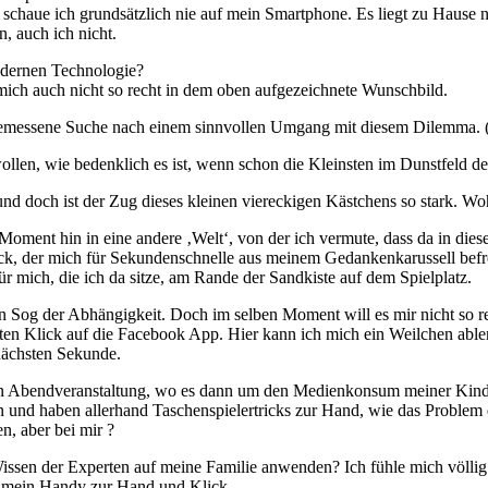
 schaue ich grundsätzlich nie auf mein Smartphone. Es liegt zu Hause
, auch ich nicht.
odernen Technologie?
he mich auch nicht so recht in dem oben aufgezeichnete Wunschbild.
 angemessene Suche nach einem sinnvollen Umgang mit diesem Dilemma.
llen, wie bedenklich es ist, wenn schon die Kleinsten im Dunstfeld de
 und doch ist der Zug dieses kleinen viereckigen Kästchens so stark. W
oment hin in eine andere ‚Welt‘, von der ich vermute, dass da in diese
ck, der mich für Sekundenschnelle aus meinem Gedankenkarussell befrei
für mich, die ich da sitze, am Rande der Sandkiste auf dem Spielplatz.
esen Sog der Abhängigkeit. Doch im selben Moment will es mir nicht so 
ten Klick auf die Facebook App. Hier kann ich mich ein Weilchen abl
nächsten Sekunde.
en Abendveranstaltung, wo es dann um den Medienkonsum meiner Kinder 
 und haben allerhand Taschenspielertricks zur Hand, wie das Problem d
en, aber bei mir ?
ssen der Experten auf meine Familie anwenden? Ich fühle mich völlig h
e mein Handy zur Hand und Klick…