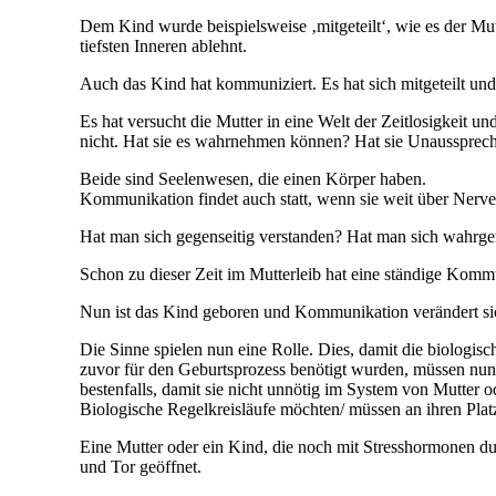
Dem Kind wurde beispielsweise ‚mitgeteilt‘, wie es der Mut
tiefsten Inneren ablehnt.
Auch das Kind hat kommuniziert. Es hat sich mitgeteilt und 
Es hat versucht die Mutter in eine Welt der Zeitlosigkeit 
nicht. Hat sie es wahrnehmen können? Hat sie Unausspr
Beide sind Seelenwesen, die einen Körper haben.
Kommunikation findet auch statt, wenn sie weit über Nerv
Hat man sich gegenseitig verstanden? Hat man sich wahr
Schon zu dieser Zeit im Mutterleib hat eine ständige Kommu
Nun ist das Kind geboren und Kommunikation verändert sic
Die Sinne spielen nun eine Rolle. Dies, damit die biolog
zuvor für den Geburtsprozess benötigt wurden, müssen nun
bestenfalls, damit sie nicht unnötig im System von Mutter o
Biologische Regelkreisläufe möchten/ müssen an ihren Pla
Eine Mutter oder ein Kind, die noch mit Stresshormonen d
und Tor geöffnet.