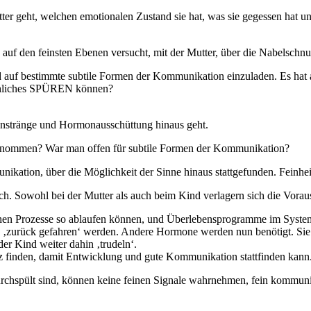
ter geht, welchen emotionalen Zustand sie hat, was sie gegessen hat un
auf den feinsten Ebenen versucht, mit der Mutter, über die Nabelschnur
und auf bestimmte subtile Formen der Kommunikation einzuladen. Es hat 
echliches SPÜREN können?
enstränge und Hormonausschüttung hinaus geht.
genommen? War man offen für subtile Formen der Kommunikation?
nikation, über die Möglichkeit der Sinne hinaus stattgefunden. Feinhei
h. Sowohl bei der Mutter als auch beim Kind verlagern sich die Vora
ischen Prozesse so ablaufen können, und Überlebensprogramme im Syst
 ‚zurück gefahren‘ werden. Andere Hormone werden nun benötigt. Sie 
der Kind weiter dahin ‚trudeln‘.
tz finden, damit Entwicklung und gute Kommunikation stattfinden kann
urchspült sind, können keine feinen Signale wahrnehmen, fein kommuni