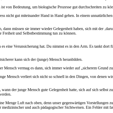
st von Bedeutung, um biologische Prozesse gut durchschreiten zu kö
ess nicht gut miteinander Hand in Hand gehen. In einem unnatürlichen 
, dann müssen sie immer wieder Gelegenheit haben, sich mit der ‚darun
ie Freiheit und Selbstbestimmung tun zu können.
es eine Verunsicherung hat. Du nimmst es in den Arm. Es tankt dort
stsicherer kann sich der (junge) Mensch heranbilden.
t. Der Mensch vermag es dann, sich immer wieder auf „sicherem Grund z
nge Mensch verliert sich nicht so schnell in den Dingen, von denen wi
wann der junge Mensch gute Gelegenheit hatte, sich auf sich selbst zu
werden.
 eine Menge Luft nach oben, denn unser gegenwärtigen Vorstellungen z
 medizinischer und auch pädagogischer Sichtweisen. Ein Fehler mit fa