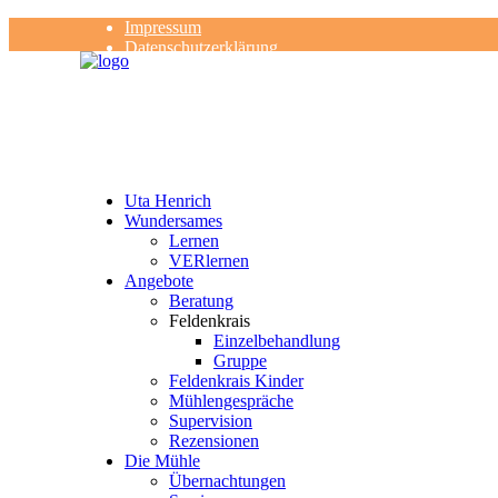
Impressum
Datenschutzerklärung
Kontakt
Rezensionen
Uta Henrich
Wundersames
Lernen
VERlernen
Angebote
Beratung
Feldenkrais
Einzelbehandlung
Gruppe
Feldenkrais Kinder
Mühlengespräche
Supervision
Rezensionen
Die Mühle
Übernachtungen