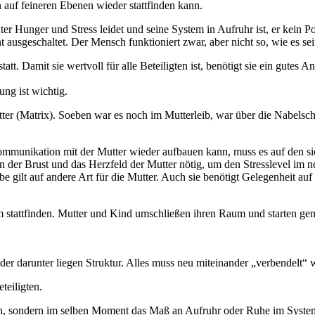
auf feineren Ebenen wieder stattfinden kann.
 Hunger und Stress leidet und seine System in Aufruhr ist, er kein Pot
sgeschaltet. Der Mensch funktioniert zwar, aber nicht so, wie es sei
t. Damit sie wertvoll für alle Beteiligten ist, benötigt sie ein gutes 
ung ist wichtig.
Mutter (Matrix). Soeben war es noch im Mutterleib, war über die Nabel
Kommunikation mit der Mutter wieder aufbauen kann, muss es auf den s
 der Brust und das Herzfeld der Mutter nötig, um den Stresslevel im 
gilt auf andere Art für die Mutter. Auch sie benötigt Gelegenheit auf 
m stattfinden. Mutter und Kind umschließen ihren Raum und starten gem
er darunter liegen Struktur. Alles muss neu miteinander „verbendelt“ 
teiligten.
nen, sondern im selben Moment das Maß an Aufruhr oder Ruhe im Syste