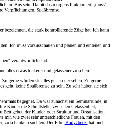
lich am Bus sein. Damit das morgens funktioniert, ‚muss‘
ine Verpflichtungen. Spaßbremse.
r bezeichnen, die stark kontrollierende Züge hat. Ich kann
alten. Ich muss vorausschauen und planen und einteilen und
aben“ verantwortlich sind.
 und alles etwas lockerer und gelassener zu sehen.
 Zu gerne würden sie alles gelassener sehen. Zu gerne
es geht, keine Spaßbremse zu sein. Zu sehr haben sie sich
mehrmals begegnet. Da war zunächst ein Seminarrunde, in
re Kinder die Schnittstelle, zwischen Gelassenheit,
u Bett gehen der Kinder, oder Struktur und Organisation
e mir, wie zwei sehr unterschiedliche Frauen, mit den
er, zu schaukeln suchten. Der Film
'Bodycheck'
hat mich