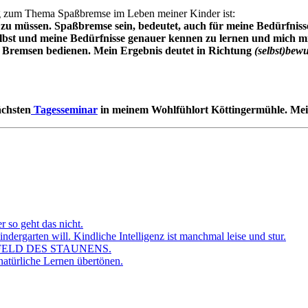
ng zum Thema Spaßbremse im Leben meiner Kinder ist:
u müssen. Spaßbremse sein, bedeutet, auch für meine Bedürfnisse 
elbst und meine Bedürfnisse genauer kennen zu lernen und mich mir 
ie Bremsen bedienen. Mein Ergebnis deutet in Richtung
(selbst)bew
ächsten
Tagesseminar
in meinem Wohlfühlort Köttingermühle. Me
r so geht das nicht.
dergarten will. Kindliche Intelligenz ist manchmal leise und stur.
FELD DES STAUNENS.
atürliche Lernen übertönen.