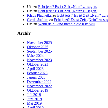
Uta
zu
Echt jetzt? Es ist Zeit „Nein“ zu sagen.
Uta
zu
Echt jetzt? Es ist Zeit „Nein“ zu sagen.
Klaus Plachetka
zu
Echt jetzt? Es ist Zeit „Nein“ zu 
Gerda Jochim
zu
Echt jetzt? Es ist Zeit „Nein“ zu sa
Uta
zu
Wenn dein Kind nicht in die Kita will
Archiv
November 2025
Oktober 2025
September 2025
März 2024
November 2023
Oktober 2023
April 2023
Februar 2023
Januar 2023
Dezember 2022
November 2022
Oktober 2019
Juli 2019
Juni 2019
Mai 2019
April 2019