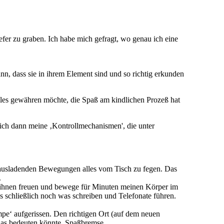
er zu graben. Ich habe mich gefragt, wo genau ich eine
, dass sie in ihrem Element sind und so richtig erkunden
lles gewähren möchte, die Spaß am kindlichen Prozeß hat
e ich dann meine ‚Kontrollmechanismen', die unter
n ausladenden Bewegungen alles vom Tisch zu fegen. Das
.
t ihnen freuen und bewege für Minuten meinen Körper im
uss schließlich noch was schreiben und Telefonate führen.
mpe‘ aufgerissen. Den richtigen Ort (auf dem neuen
 das bedeuten könnte. Spaßbremse.