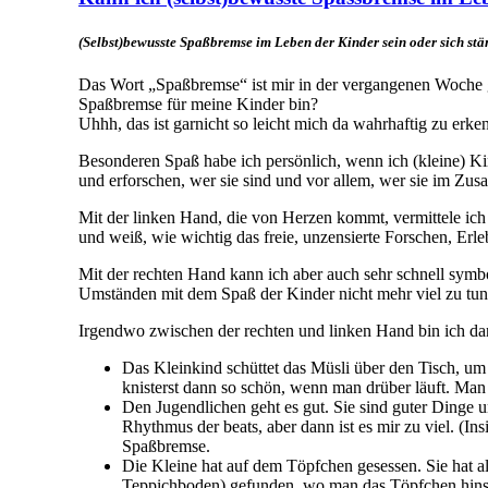
(Selbst)bewusste Spaßbremse im Leben der Kinder sein oder sich stä
Das Wort „Spaßbremse“ ist mir in der vergangenen Woche g
Spaßbremse für meine Kinder bin?
Uhhh, das ist garnicht so leicht mich da wahrhaftig zu erke
Besonderen Spaß habe ich persönlich, wenn ich (kleine) Ki
und erforschen, wer sie sind und vor allem, wer sie im Zu
Mit der linken Hand, die von Herzen kommt, vermittele ich
und weiß, wie wichtig das freie, unzensierte Forschen, Erle
Mit der rechten Hand kann ich aber auch sehr schnell symbol
Umständen mit dem Spaß der Kinder nicht mehr viel zu tun
Irgendwo zwischen der rechten und linken Hand bin ich dan
Das Kleinkind schüttet das Müsli über den Tisch, u
knisterst dann so schön, wenn man drüber läuft. M
Den Jugendlichen geht es gut. Sie sind guter Dinge
Rhythmus der beats, aber dann ist es mir zu viel. (In
Spaßbremse.
Die Kleine hat auf dem Töpfchen gesessen. Sie hat al
Teppichboden) gefunden, wo man das Töpfchen hinstel