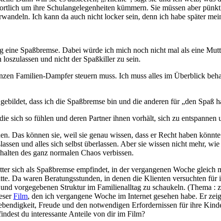
twortlich um ihre Schulangelegenheiten kümmern. Sie müssen aber pünkt
erwandeln. Ich kann da auch nicht locker sein, denn ich habe später me
g eine Spaßbremse. Dabei würde ich mich noch nicht mal als eine Mutte
 loszulassen und nicht der Spaßkiller zu sein.
 ganzen Familien-Dampfer steuern muss. Ich muss alles im Überblick beh
gebildet, dass ich die Spaßbremse bin und die anderen für „den Spaß h
 die sich so fühlen und deren Partner ihnen vorhält, sich zu entspannen
n. Das können sie, weil sie genau wissen, dass er Recht haben könnte.
ssen und alles sich selbst überlassen. Aber sie wissen nicht mehr, wie 
rhalten des ganz normalen Chaos verbissen.
tter sich als Spaßbremse empfindet, in der vergangenen Woche gleich 
te. Da waren Beratungsstunden, in denen die Klienten versuchten für ih
und vorgegebenen Struktur im Familienalltag zu schaukeln. (Thema : z
ieser
Film
, den ich vergangene Woche im Internet gesehen habe. Er zeigt
ebendigkeit, Freude und den notwendigen Erfordernissen für ihre Kind
findest du interessante Anteile von dir im Film?