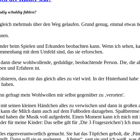
ndig schuldig fühlen?
leich mehrmals über den Weg gelaufen. Grund genug, einmal etwas tief
nnen.
nder beim Spielen und Erkunden beobachten kann. Wenn ich sehen, kann
sammenhang mit dem Umfeld sind, das sie erforschen.
 dann diese wohlwollende, geduldige, beobachtende Person. Die, die a
ben und Erfahren ist.
isieren, dass mir das gleich alles zu viel wird. In der Hinterhand hab
 haben.
n gefragt mein Wohlwollen mir selbst gegenüber zu ‚verorten'.
m mit seinen kleinen Händchen alles zu verwischen und dann in große
an kann die Milch dann auch auf dem Fußboden dazugeben. Spaßbremse
 und haben die Musik voll aufgedreht. Einen Moment kann ich mich mi
sider für meine Kinder: Das selbe gilt für ‚Die 3 Frageszeichen') Ich m
les eigenverantwortlich gemacht. Sie hat das Töpfchen geholt, die ‚Pä
lt. Dann will sie es ausleeren, „Alleine“, sagt sie und ich weiß, was