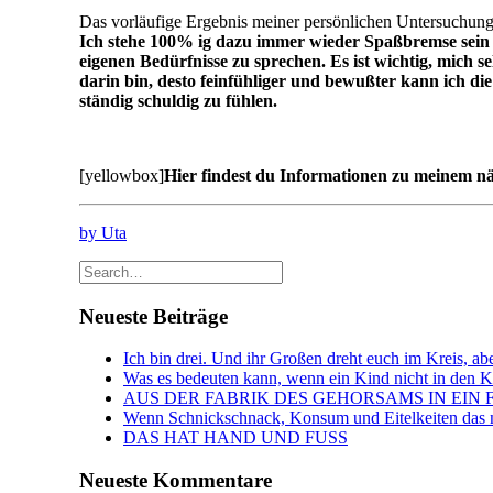
Das vorläufige Ergebnis meiner persönlichen Untersuchu
Ich stehe 100% ig dazu immer wieder Spaßbremse sein z
eigenen Bedürfnisse zu sprechen. Es ist wichtig, mich s
darin bin, desto feinfühliger und bewußter kann ich d
ständig schuldig zu fühlen.
[yellowbox]
Hier findest du Informationen zu meinem n
by Uta
Neueste Beiträge
Ich bin drei. Und ihr Großen dreht euch im Kreis, abe
Was es bedeuten kann, wenn ein Kind nicht in den Kin
AUS DER FABRIK DES GEHORSAMS IN EIN 
Wenn Schnickschnack, Konsum und Eitelkeiten das n
DAS HAT HAND UND FUSS
Neueste Kommentare