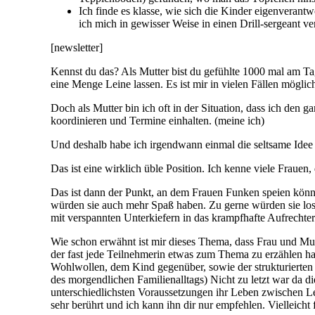
Ich finde es klasse, wie sich die Kinder eigenveran
ich mich in gewisser Weise in einen Drill-sergeant v
[newsletter]
Kennst du das? Als Mutter bist du gefühlte 1000 mal am Ta
eine Menge Leine lassen. Es ist mir in vielen Fällen möglich
Doch als Mutter bin ich oft in der Situation, dass ich den
koordinieren und Termine einhalten. (meine ich)
Und deshalb habe ich irgendwann einmal die seltsame Idee 
Das ist eine wirklich üble Position. Ich kenne viele Frauen,
Das ist dann der Punkt, an dem Frauen Funken speien könne
würden sie auch mehr Spaß haben. Zu gerne würden sie losla
mit verspannten Unterkiefern in das krampfhafte Aufrechte
Wie schon erwähnt ist mir dieses Thema, dass Frau und Mu
der fast jede Teilnehmerin etwas zum Thema zu erzählen hat
Wohlwollen, dem Kind gegenüber, sowie der strukturierten 
des morgendlichen Familienalltags) Nicht zu letzt war da d
unterschiedlichsten Voraussetzungen ihr Leben zwischen L
sehr berührt und ich kann ihn dir nur empfehlen. Vielleicht 