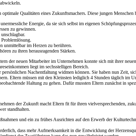
 abwickeln.
n optimale Qualitäten eines Zukunftsmachers. Diese jungen Menschen 
 unermessliche Energie, da sie sich selbst im eigenen Schöpfungsproze
ressen zu gewinnen.
 unschlagbar.
r Problemlösung.
en unmittelbar im Herzen zu berühren.
 gehören zu ihren herausragenden Stärken.
ltern der neuen Mitarbeiter im Unternehmen konnte sich mit ihrer neue
hreseinkommen liegt im sechsstelligen Bereich.
rer persönlichen Nachentfaltung widmen können. Sie haben nun Zeit, si
rn. Eltern müssen mit den Kleinsten lediglich 4 Stunden täglich im 
 beobachtende Haltung zu gehen. Dafür mussten Eltern zunächst in spez
ehmen der Zukunft macht Eltern fit für ihren vielversprechenden, zu
er standhalten.
aßnahmen und ein zu frühes Ausrichten auf den Erwerb der Kulturtechn
orderlich, dass mehr Aufmerksamkeit in die Entwicklung der Herzensq
Verdienst der Zweijährigen kann das nun gewährleistet werden.