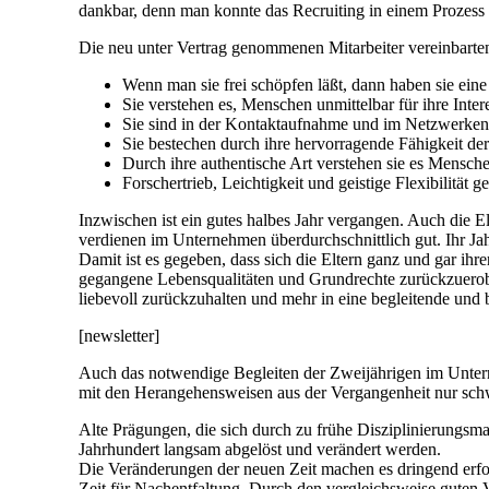
dankbar, denn man konnte das Recruiting in einem Prozess
Die neu unter Vertrag genommenen Mitarbeiter vereinbarte
Wenn man sie frei schöpfen läßt, dann haben sie eine
Sie verstehen es, Menschen unmittelbar für ihre Inte
Sie sind in der Kontaktaufnahme und im Netzwerken
Sie bestechen durch ihre hervorragende Fähigkeit de
Durch ihre authentische Art verstehen sie es Mensch
Forschertrieb, Leichtigkeit und geistige Flexibilität
Inzwischen ist ein gutes halbes Jahr vergangen. Auch die E
verdienen im Unternehmen überdurchschnittlich gut. Ihr Ja
Damit ist es gegeben, dass sich die Eltern ganz und gar ih
gegangene Lebensqualitäten und Grundrechte zurückzuerobe
liebevoll zurückzuhalten und mehr in eine begleitende und
[newsletter]
Auch das notwendige Begleiten der Zweijährigen im Untern
mit den Herangehensweisen aus der Vergangenheit nur schw
Alte Prägungen, die sich durch zu frühe Disziplinierungsm
Jahrhundert langsam abgelöst und verändert werden.
Die Veränderungen der neuen Zeit machen es dringend erf
Zeit für Nachentfaltung. Durch den vergleichsweise guten 