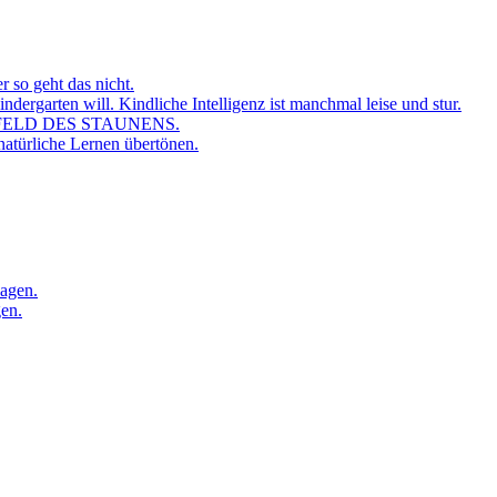
r so geht das nicht.
dergarten will. Kindliche Intelligenz ist manchmal leise und stur.
FELD DES STAUNENS.
atürliche Lernen übertönen.
sagen.
gen.