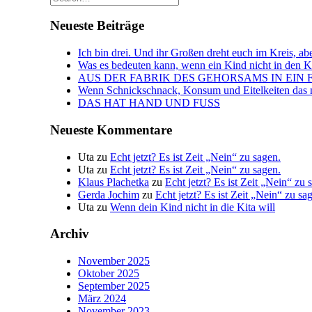
Neueste Beiträge
Ich bin drei. Und ihr Großen dreht euch im Kreis, abe
Was es bedeuten kann, wenn ein Kind nicht in den Kin
AUS DER FABRIK DES GEHORSAMS IN EIN 
Wenn Schnickschnack, Konsum und Eitelkeiten das n
DAS HAT HAND UND FUSS
Neueste Kommentare
Uta
zu
Echt jetzt? Es ist Zeit „Nein“ zu sagen.
Uta
zu
Echt jetzt? Es ist Zeit „Nein“ zu sagen.
Klaus Plachetka
zu
Echt jetzt? Es ist Zeit „Nein“ zu 
Gerda Jochim
zu
Echt jetzt? Es ist Zeit „Nein“ zu sa
Uta
zu
Wenn dein Kind nicht in die Kita will
Archiv
November 2025
Oktober 2025
September 2025
März 2024
November 2023