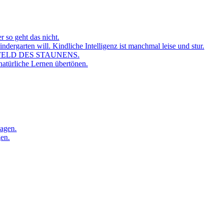
r so geht das nicht.
dergarten will. Kindliche Intelligenz ist manchmal leise und stur.
FELD DES STAUNENS.
atürliche Lernen übertönen.
sagen.
gen.