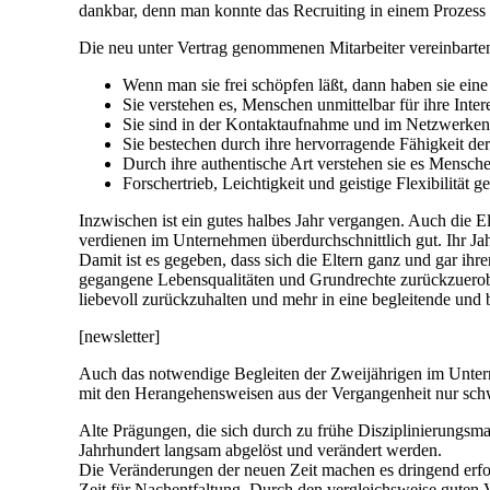
dankbar, denn man konnte das Recruiting in einem Prozess
Die neu unter Vertrag genommenen Mitarbeiter vereinbarte
Wenn man sie frei schöpfen läßt, dann haben sie eine
Sie verstehen es, Menschen unmittelbar für ihre Inte
Sie sind in der Kontaktaufnahme und im Netzwerken
Sie bestechen durch ihre hervorragende Fähigkeit de
Durch ihre authentische Art verstehen sie es Mensch
Forschertrieb, Leichtigkeit und geistige Flexibilität
Inzwischen ist ein gutes halbes Jahr vergangen. Auch die E
verdienen im Unternehmen überdurchschnittlich gut. Ihr Ja
Damit ist es gegeben, dass sich die Eltern ganz und gar ih
gegangene Lebensqualitäten und Grundrechte zurückzuerobe
liebevoll zurückzuhalten und mehr in eine begleitende und
[newsletter]
Auch das notwendige Begleiten der Zweijährigen im Untern
mit den Herangehensweisen aus der Vergangenheit nur schw
Alte Prägungen, die sich durch zu frühe Disziplinierungsm
Jahrhundert langsam abgelöst und verändert werden.
Die Veränderungen der neuen Zeit machen es dringend erf
Zeit für Nachentfaltung. Durch den vergleichsweise guten 