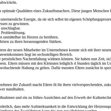
 abwickeln.
n optimale Qualitäten eines Zukunftsmachers. Diese jungen Menschen 
 unermessliche Energie, da sie sich selbst im eigenen Schöpfungsproze
ressen zu gewinnen.
 unschlagbar.
r Problemlösung.
en unmittelbar im Herzen zu berühren.
 gehören zu ihren herausragenden Stärken.
ltern der neuen Mitarbeiter im Unternehmen konnte sich mit ihrer neue
hreseinkommen liegt im sechsstelligen Bereich.
rer persönlichen Nachentfaltung widmen können. Sie haben nun Zeit, si
rn. Eltern müssen mit den Kleinsten lediglich 4 Stunden täglich im 
 beobachtende Haltung zu gehen. Dafür mussten Eltern zunächst in spez
ehmen der Zukunft macht Eltern fit für ihren vielversprechenden, zu
er standhalten.
aßnahmen und ein zu frühes Ausrichten auf den Erwerb der Kulturtechn
orderlich, dass mehr Aufmerksamkeit in die Entwicklung der Herzensq
Verdienst der Zweijährigen kann das nun gewährleistet werden.