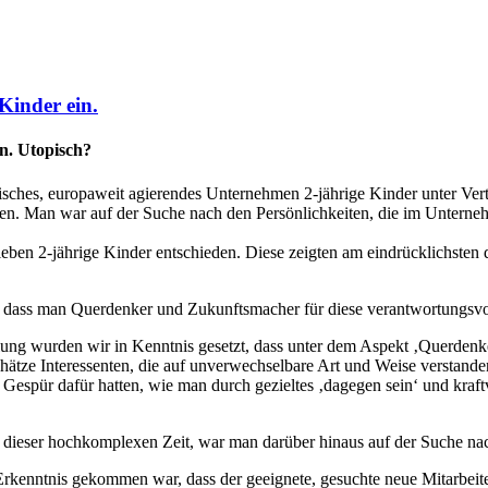
 Kinder ein.
in. Utopisch?
misches, europaweit agierendes Unternehmen 2-jährige Kinder unter V
en. Man war auf der Suche nach den Persönlichkeiten, die im Unterne
en 2-jährige Kinder entschieden. Diese zeigten am eindrücklichsten d
, dass man Querdenker und Zukunftsmacher für diese verantwortungsvol
ilung wurden wir in Kenntnis gesetzt, dass unter dem Aspekt ‚Querdenk
ätze Interessenten, die auf unverwechselbare Art und Weise verstanden 
s Gespür dafür hatten, wie man durch gezieltes ‚dagegen sein‘ und kraft
dieser hochkomplexen Zeit, war man darüber hinaus auf der Suche na
rkenntnis gekommen war, dass der geeignete, gesuchte neue Mitarbeiter