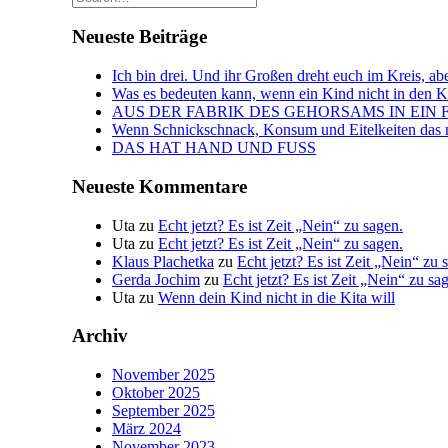
Neueste Beiträge
Ich bin drei. Und ihr Großen dreht euch im Kreis, abe
Was es bedeuten kann, wenn ein Kind nicht in den Kin
AUS DER FABRIK DES GEHORSAMS IN EIN 
Wenn Schnickschnack, Konsum und Eitelkeiten das n
DAS HAT HAND UND FUSS
Neueste Kommentare
Uta
zu
Echt jetzt? Es ist Zeit „Nein“ zu sagen.
Uta
zu
Echt jetzt? Es ist Zeit „Nein“ zu sagen.
Klaus Plachetka
zu
Echt jetzt? Es ist Zeit „Nein“ zu 
Gerda Jochim
zu
Echt jetzt? Es ist Zeit „Nein“ zu sa
Uta
zu
Wenn dein Kind nicht in die Kita will
Archiv
November 2025
Oktober 2025
September 2025
März 2024
November 2023