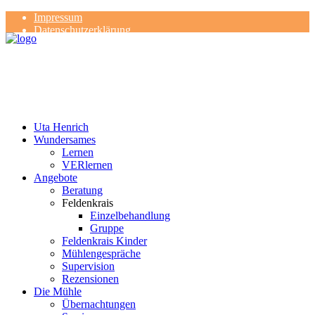
Impressum
Datenschutzerklärung
Kontakt
Rezensionen
Uta Henrich
Wundersames
Lernen
VERlernen
Angebote
Beratung
Feldenkrais
Einzelbehandlung
Gruppe
Feldenkrais Kinder
Mühlengespräche
Supervision
Rezensionen
Die Mühle
Übernachtungen