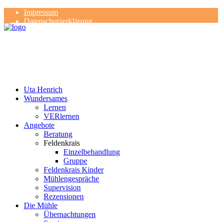
Impressum
Datenschutzerklärung
Kontakt
Rezensionen
Uta Henrich
Wundersames
Lernen
VERlernen
Angebote
Beratung
Feldenkrais
Einzelbehandlung
Gruppe
Feldenkrais Kinder
Mühlengespräche
Supervision
Rezensionen
Die Mühle
Übernachtungen