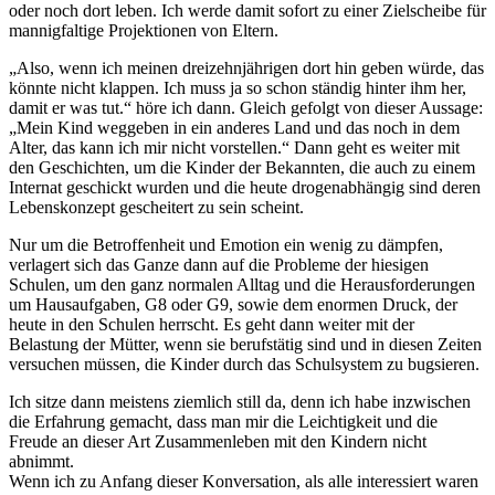
oder noch dort leben. Ich werde damit sofort zu einer Zielscheibe für
mannigfaltige Projektionen von Eltern.
„Also, wenn ich meinen dreizehnjährigen dort hin geben würde, das
könnte nicht klappen. Ich muss ja so schon ständig hinter ihm her,
damit er was tut.“ höre ich dann. Gleich gefolgt von dieser Aussage:
„Mein Kind weggeben in ein anderes Land und das noch in dem
Alter, das kann ich mir nicht vorstellen.“ Dann geht es weiter mit
den Geschichten, um die Kinder der Bekannten, die auch zu einem
Internat geschickt wurden und die heute drogenabhängig sind deren
Lebenskonzept gescheitert zu sein scheint.
Nur um die Betroffenheit und Emotion ein wenig zu dämpfen,
verlagert sich das Ganze dann auf die Probleme der hiesigen
Schulen, um den ganz normalen Alltag und die Herausforderungen
um Hausaufgaben, G8 oder G9, sowie dem enormen Druck, der
heute in den Schulen herrscht. Es geht dann weiter mit der
Belastung der Mütter, wenn sie berufstätig sind und in diesen Zeiten
versuchen müssen, die Kinder durch das Schulsystem zu bugsieren.
Ich sitze dann meistens ziemlich still da, denn ich habe inzwischen
die Erfahrung gemacht, dass man mir die Leichtigkeit und die
Freude an dieser Art Zusammenleben mit den Kindern nicht
abnimmt.
Wenn ich zu Anfang dieser Konversation, als alle interessiert waren