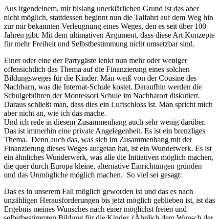
Aus irgendeinem, mir bislang unerklärlichen Grund ist das aber
nicht möglich, stattdessen beginnt nun die Talfahrt auf dem Weg hin
zur mir bekannten Verleugnung eines Weges, den es seit über 100
Jahren gibt. Mit dem ultimativen Argument, dass diese Art Konzepte
für mehr Freiheit und Selbstbestimmung nicht umsetzbar sind.
Einer oder eine der Partygäste lenkt nun mehr oder weniger
offensichtlich das Thema auf die Finanzierung eines solchen
Bildungsweges für die Kinder. Man weiß von der Cousine des
Nachbarn, was die Internat-Schule kostet. Daraufhin werden die
Schulgebühren der Montessori Schule im Nachbarort diskutiert.
Daraus schließt man, dass dies ein Luftschloss ist. Man spricht mich
aber nicht an, wie ich das mache.
Und ich rede in diesem Zusammenhang auch sehr wenig darüber.
Das ist immerhin eine private Angelegenheit. Es ist ein brenzliges
Thema. Denn auch das, was sich im Zusammenhang mit der
Finanzierung dieses Weges aufgetan hat, ist ein Wunderwerk. Es ist
ein ähnliches Wunderwerk, was alle die Initiativen möglich machen,
die quer durch Europa kleine, alternative Einrichtungen gründen
und das Unmögliche möglich machen. So viel sei gesagt:
Das es in unserem Fall möglich geworden ist und das es nach
unzähligen Herausforderungen bis jetzt möglich geblieben ist, ist das
Ergebnis meines Wunsches nach einer möglichst freien und
selbstbestimmten Bildung für die Kinder. (Ähnlich dem Wunsch der