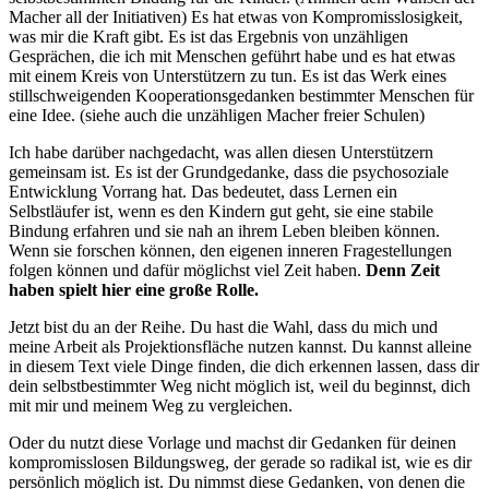
Macher all der Initiativen) Es hat etwas von Kompromisslosigkeit,
was mir die Kraft gibt. Es ist das Ergebnis von unzähligen
Gesprächen, die ich mit Menschen geführt habe und es hat etwas
mit einem Kreis von Unterstützern zu tun. Es ist das Werk eines
stillschweigenden Kooperationsgedanken bestimmter Menschen für
eine Idee. (siehe auch die unzähligen Macher freier Schulen)
Ich habe darüber nachgedacht, was allen diesen Unterstützern
gemeinsam ist. Es ist der Grundgedanke, dass die psychosoziale
Entwicklung Vorrang hat. Das bedeutet, dass Lernen ein
Selbstläufer ist, wenn es den Kindern gut geht, sie eine stabile
Bindung erfahren und sie nah an ihrem Leben bleiben können.
Wenn sie forschen können, den eigenen inneren Fragestellungen
folgen können und dafür möglichst viel Zeit haben.
Denn Zeit
haben spielt hier eine große Rolle.
Jetzt bist du an der Reihe. Du hast die Wahl, dass du mich und
meine Arbeit als Projektionsfläche nutzen kannst. Du kannst alleine
in diesem Text viele Dinge finden, die dich erkennen lassen, dass dir
dein selbstbestimmter Weg nicht möglich ist, weil du beginnst, dich
mit mir und meinem Weg zu vergleichen.
Oder du nutzt diese Vorlage und machst dir Gedanken für deinen
kompromisslosen Bildungsweg, der gerade so radikal ist, wie es dir
persönlich möglich ist. Du nimmst diese Gedanken, von denen die