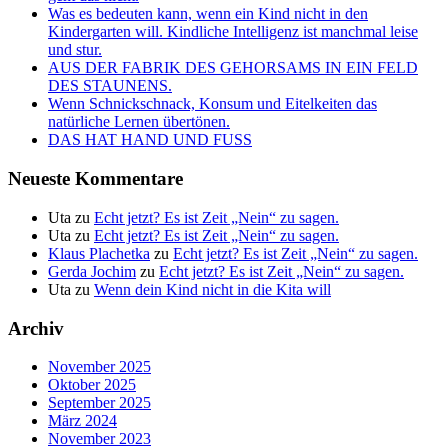
Was es bedeuten kann, wenn ein Kind nicht in den
Kindergarten will. Kindliche Intelligenz ist manchmal leise
und stur.
AUS DER FABRIK DES GEHORSAMS IN EIN FELD
DES STAUNENS.
Wenn Schnickschnack, Konsum und Eitelkeiten das
natürliche Lernen übertönen.
DAS HAT HAND UND FUSS
Neueste Kommentare
Uta
zu
Echt jetzt? Es ist Zeit „Nein“ zu sagen.
Uta
zu
Echt jetzt? Es ist Zeit „Nein“ zu sagen.
Klaus Plachetka
zu
Echt jetzt? Es ist Zeit „Nein“ zu sagen.
Gerda Jochim
zu
Echt jetzt? Es ist Zeit „Nein“ zu sagen.
Uta
zu
Wenn dein Kind nicht in die Kita will
Archiv
November 2025
Oktober 2025
September 2025
März 2024
November 2023