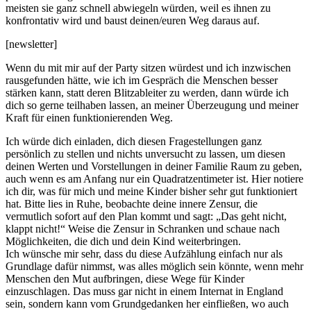
meisten sie ganz schnell abwiegeln würden, weil es ihnen zu
konfrontativ wird und baust deinen/euren Weg daraus auf.
[newsletter]
Wenn du mit mir auf der Party sitzen würdest und ich inzwischen
rausgefunden hätte, wie ich im Gespräch die Menschen besser
stärken kann, statt deren Blitzableiter zu werden, dann würde ich
dich so gerne teilhaben lassen, an meiner Überzeugung und meiner
Kraft für einen funktionierenden Weg.
Ich würde dich einladen, dich diesen Fragestellungen ganz
persönlich zu stellen und nichts unversucht zu lassen, um diesen
deinen Werten und Vorstellungen in deiner Familie Raum zu geben,
auch wenn es am Anfang nur ein Quadratzentimeter ist. Hier notiere
ich dir, was für mich und meine Kinder bisher sehr gut funktioniert
hat. Bitte lies in Ruhe, beobachte deine innere Zensur, die
vermutlich sofort auf den Plan kommt und sagt: „Das geht nicht,
klappt nicht!“ Weise die Zensur in Schranken und schaue nach
Möglichkeiten, die dich und dein Kind weiterbringen.
Ich wünsche mir sehr, dass du diese Aufzählung einfach nur als
Grundlage dafür nimmst, was alles möglich sein könnte, wenn mehr
Menschen den Mut aufbringen, diese Wege für Kinder
einzuschlagen. Das muss gar nicht in einem Internat in England
sein, sondern kann vom Grundgedanken her einfließen, wo auch