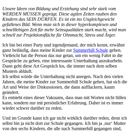
Unsere Ideen von Bildung und Erziehung sind sehr stark vom
WERDEN MÜSSEN geprägt. Diese agilen Zeiten rauben den
Kindern das SEIN DÜRFEN. Es ist ein ins Ungleichgewicht
gefallenes Bild. Wenn man sich in dieser hyperkomplexen und
schnelllebigen Zeit für mehr Seinsqualitäten stark macht, wird man
schnell zur Projektionsfläche für Ohnmacht, Stress und Ärger.
Ich bin bei einer Party und irgendjemand, der mich kennt, erwähnt
ganz beiläufig, dass meine Kinder zur
Summerhill Schule
gehen.
Vielleicht hat die Person das nur getan, um ein wenig Fahrt in die
Gespräche zu geben, eine interessante Unterhaltung anzukurbeln.
Dann geht diese Art Gespräch los, die immer nach dem selben
Mustern abläuft.
Ich selbst würde die Unterhaltung nicht anregen. Nach den vielen
Jahren, die meine Kinder zur Summerhill Schule gehen, hat sich die
Art und Weise der Diskussionen, die dann aufflackern, kaum
geändert.
Es entsteht eines dieser Vakuums, dass man mit Worten nicht füllen
kann, sondern nur mit persönlicher Erfahrung. Daher ist es immer
wieder schwer darüber zu reden.
Und im Grunde kann ich gar nicht wirklich darüber reden, denn ich
selbst bin ja nicht dort zur Schule gegangen. Ich bin ja ‚nur‘ Mutter
von den sechs Kindern, die alle nach Summerhill gegangen sind,