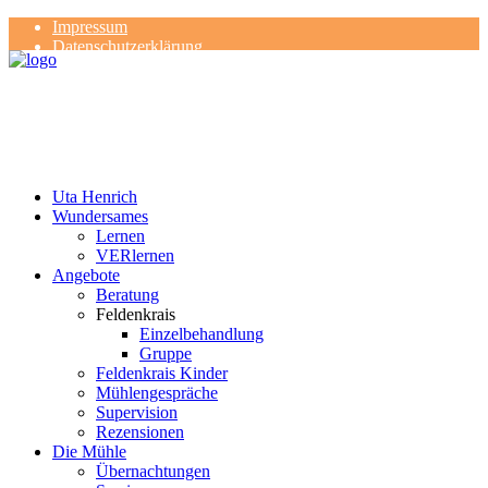
Impressum
Datenschutzerklärung
Kontakt
Rezensionen
Uta Henrich
Wundersames
Lernen
VERlernen
Angebote
Beratung
Feldenkrais
Einzelbehandlung
Gruppe
Feldenkrais Kinder
Mühlengespräche
Supervision
Rezensionen
Die Mühle
Übernachtungen