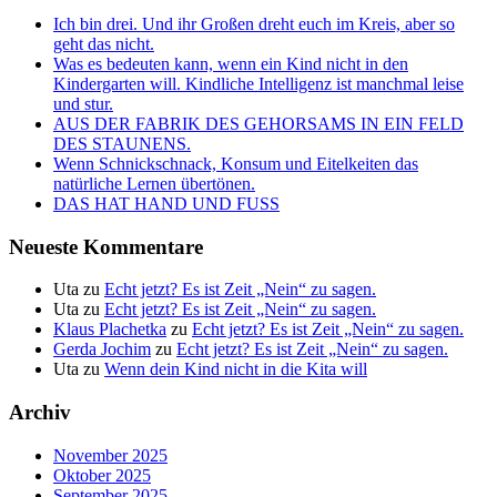
Ich bin drei. Und ihr Großen dreht euch im Kreis, aber so
geht das nicht.
Was es bedeuten kann, wenn ein Kind nicht in den
Kindergarten will. Kindliche Intelligenz ist manchmal leise
und stur.
AUS DER FABRIK DES GEHORSAMS IN EIN FELD
DES STAUNENS.
Wenn Schnickschnack, Konsum und Eitelkeiten das
natürliche Lernen übertönen.
DAS HAT HAND UND FUSS
Neueste Kommentare
Uta
zu
Echt jetzt? Es ist Zeit „Nein“ zu sagen.
Uta
zu
Echt jetzt? Es ist Zeit „Nein“ zu sagen.
Klaus Plachetka
zu
Echt jetzt? Es ist Zeit „Nein“ zu sagen.
Gerda Jochim
zu
Echt jetzt? Es ist Zeit „Nein“ zu sagen.
Uta
zu
Wenn dein Kind nicht in die Kita will
Archiv
November 2025
Oktober 2025
September 2025