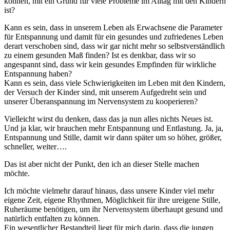
können, mit ein Grund für viele Probleme im Alltag mit den Kindern
ist?
Kann es sein, dass in unserem Leben als Erwachsene die Parameter
für Entspannung und damit für ein gesundes und zufriedenes Leben
derart verschoben sind, dass wir gar nicht mehr so selbstverständlich
zu einem gesunden Maß finden? Ist es denkbar, dass wir so
angespannt sind, dass wir kein gesundes Empfinden für wirkliche
Entspannung haben?
Kann es sein, dass viele Schwierigkeiten im Leben mit den Kindern,
der Versuch der Kinder sind, mit unserem Aufgedreht sein und
unserer Überanspannung im Nervensystem zu kooperieren?
Vielleicht wirst du denken, dass das ja nun alles nichts Neues ist.
Und ja klar, wir brauchen mehr Entspannung und Entlastung. Ja, ja,
Entspannung und Stille, damit wir dann später um so höher, größer,
schneller, weiter….
Das ist aber nicht der Punkt, den ich an dieser Stelle machen
möchte.
Ich möchte vielmehr darauf hinaus, dass unsere Kinder viel mehr
eigene Zeit, eigene Rhythmen, Möglichkeit für ihre ureigene Stille,
Ruheräume benötigen, um ihr Nervensystem überhaupt gesund und
natürlich entfalten zu können.
Ein wesentlicher Bestandteil liegt für mich darin, dass die jungen