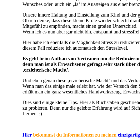
Wunsches oder auch ein ‚Ja‘ im Aussteigen aus einer brenz
Unsere innere Haltung und Einstellung zum Kind und der geg
Ob ich denke, dass diese kleine Kröte wieder schlecht drauf
Mitgefühl zu empfinden, macht einen großen Unterschied.
Wenn ich es nun aber gar nicht bin, entspannt und stressfre
Hier habe ich ebenfalls die Möglichkeit Stress zu reduzie
diesem Fall reduziere ich automatisch den Stresslevel.
Es geht beim Aufbau von Vertrauen um die Reduzierung 
denn man ist als Erwachsener gefragt sehr stark über d
‚erzieherische Macht’.
Und eben genau diese ‚erzieherische Macht‘ und das Vert
Wenn man das einige male erlebt hat, wie der Versuch den S
erhält man ein ganz wesentliches Handwerkszeug. Erwachse
Dies sind einige kleine Tips. Hier als Buchstaben geschrie
zu probieren. Denn nur die gelebte Erfahrung wird auf Sic
Lernen. ;)
Hier
bekommst du Informationen zu meinen
einzigart