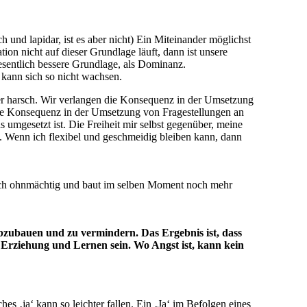
 und lapidar, ist es aber nicht) Ein Miteinander möglichst
on nicht auf dieser Grundlage läuft, dann ist unsere
esentlich bessere Grundlage, als Dominanz.
 kann sich so nicht wachsen.
er harsch. Wir verlangen die Konsequenz in der Umsetzung
e Konsequenz in der Umsetzung von Fragestellungen an
 umgesetzt ist. Die Freiheit mir selbst gegenüber, meine
n. Wenn ich flexibel und geschmeidig bleiben kann, dann
 sich ohnmächtig und baut im selben Moment noch mehr
abzubauen und zu vermindern. Das Ergebnis ist, dass
 Erziehung und Lernen sein. Wo Angst ist, kann kein
s ‚ja‘ kann so leichter fallen. Ein ‚Ja‘ im Befolgen eines