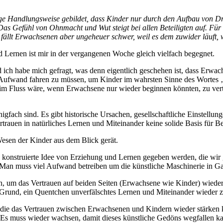
ge Handlungsweise gebildet, dass Kinder nur durch den Aufbau von D
as Gefühl von Ohnmacht und Wut steigt bei allen Beteiligten auf. Für 
 fällt Erwachsenen aber ungeheuer schwer, weil es dem zuwider läuft, 
Lernen ist mir in der vergangenen Woche gleich vielfach begegnet.
d ich habe mich gefragt, was denn eigentlich geschehen ist, dass Erwac
 Aufwand fahren zu müssen, um Kinder im wahrsten Sinne des Wortes ‚a
h im Fluss wäre, wenn Erwachsene nur wieder beginnen könnten, zu vertr
ch sind. Es gibt historische Ursachen, gesellschaftliche Einstellungen, 
ertrauen in natürliches Lernen und Miteinander keine solide Basis für Be
Wesen der Kinder aus dem Blick gerät.
konstruierte Idee von Erziehung und Lernen gegeben werden, die wir ge
 Man muss viel Aufwand betreiben um die künstliche Maschinerie in Ga
n, um das Vertrauen auf beiden Seiten (Erwachsene wie Kinder) wieder
n Grund, ein Quentchen unverfälschtes Lernen und Miteinander wieder z
ie das Vertrauen zwischen Erwachsenen und Kindern wieder stärken kö
 Es muss wieder wachsen, damit dieses künstliche Gedöns wegfallen ka