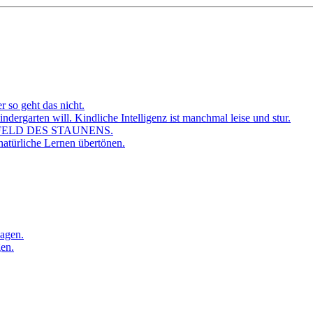
r so geht das nicht.
dergarten will. Kindliche Intelligenz ist manchmal leise und stur.
FELD DES STAUNENS.
atürliche Lernen übertönen.
sagen.
gen.