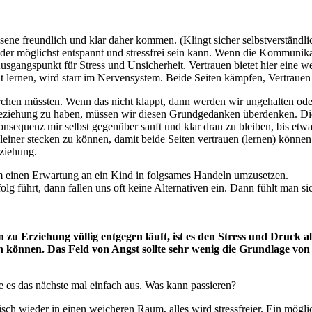
ne freundlich und klar daher kommen. (Klingt sicher selbstverständlich
er möglichst entspannt und stressfrei sein kann. Wenn die Kommunikati
gangspunkt für Stress und Unsicherheit. Vertrauen bietet hier eine w
 lernen, wird starr im Nervensystem. Beide Seiten kämpfen, Vertrauen
rchen müssten. Wenn das nicht klappt, dann werden wir ungehalten od
Beziehung zu haben, müssen wir diesen Grundgedanken überdenken. Di
sequenz mir selbst gegenüber sanft und klar dran zu bleiben, bis etwas
leiner stecken zu können, damit beide Seiten vertrauen (lernen) könne
eziehung.
 einen Erwartung an ein Kind in folgsames Handeln umzusetzen.
lg führt, dann fallen uns oft keine Alternativen ein. Dann fühlt man
zu Erziehung völlig entgegen läuft, ist es den Stress und Druck 
 können. Das Feld von Angst sollte sehr wenig die Grundlage von
e es das nächste mal einfach aus. Was kann passieren?
 wieder in einen weicheren Raum, alles wird stressfreier. Ein mögliche