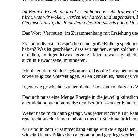
Im Bereich Erziehung und Lernen haben wir die fragwürdi
nicht, was wir wollen, werden wir harsch und ungehalten. D
Gegensatz dazu, das Reduzieren des Stresslevels nötig. Das
Das Wort ‚Vertrauen‘ im Zusammenhang mit Erziehung und 
Es hat in diversen Gesprächen eine große Rolle gespielt un
haben? Was ist geschehen, dass wir meinen, einen solchen
einfallen, um irgendetwas hervor zu kitzeln, was eigentlic
auch in Erwachsene, minimieren.
Ich bin zu dem Schluss gekommen, dass die Ursachen mannigfa
sowie religiöse Vorstellungen. Allen gemein ist, dass das V
Irgendwie geschieht es unter all den Umständen, dass das 
Dadurch muss eine Menge Energie in die jeweilig künstlich 
aber nicht notwendigerweise den Bedürfnissen der Kinder.
Weiter habe mich dann gefragt, was jeder einzelne Tun kan
regelrecht wieder lernen müssten uns ein Stück natürliche
Mir sind in dem Zusammenhang einige Punkte eingefallen, d
wie ein kleines Pflänzchen anerkannt und gepflegt werden.