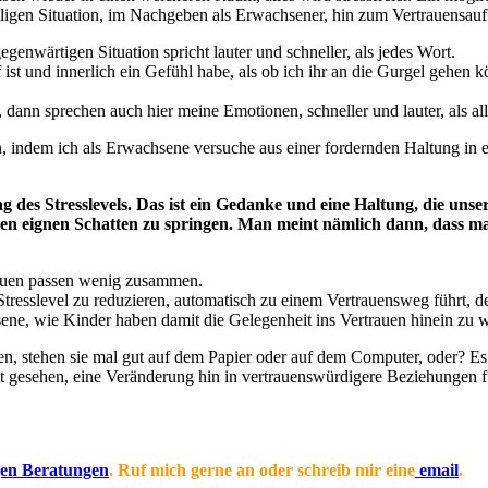
ligen Situation, im Nachgeben als Erwachsener, hin zum Vertrauensauf
enwärtigen Situation spricht lauter und schneller, als jedes Wort.
 ist und innerlich ein Gefühl habe, als ob ich ihr an die Gurgel gehen k
i, dann sprechen auch hier meine Emotionen, schneller und lauter, als a
ren, indem ich als Erwachsene versuche aus einer fordernden Haltung i
des Stresslevels. Das ist ein Gedanke und eine Haltung, die unse
en eignen Schatten zu springen. Man meint nämlich dann, dass man
rauen passen wenig zusammen.
tresslevel zu reduzieren, automatisch zu einem Vertrauensweg führt, de
ne, wie Kinder haben damit die Gelegenheit ins Vertrauen hinein zu 
ben, stehen sie mal gut auf dem Papier oder auf dem Computer, oder? Es
ht gesehen, eine Veränderung hin in vertrauenswürdigere Beziehungen fü
igen Beratungen
. Ruf mich gerne an oder schreib mir eine
email
.