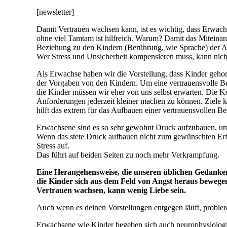
[newsletter]
Damit Vertrauen wachsen kann, ist es wichtig, dass Erwachse
ohne viel Tamtam ist hilfreich. Warum? Damit das Miteinand
Beziehung zu den Kindern (Berührung, wie Sprache) der Aus
Wer Stress und Unsicherheit kompensieren muss, kann nicht
Als Erwachse haben wir die Vorstellung, dass Kinder geho
der Vorgaben von den Kindern. Um eine vertrauensvolle 
die Kinder müssen wir eher von uns selbst erwarten. Die Kon
Anforderungen jederzeit kleiner machen zu können. Ziele k
hilft das extrem für das Aufbauen einer vertrauensvollen B
Erwachsene sind es so sehr gewohnt Druck aufzubauen, um
Wenn das stete Druck aufbauen nicht zum gewünschten Erfo
Stress auf.
Das führt auf beiden Seiten zu noch mehr Verkrampfung.
Eine Herangehensweise, die unseren üblichen Gedanken 
die Kinder sich aus dem Feld von Angst heraus bewegen
Vertrauen wachsen, kann wenig Liebe sein.
Auch wenn es deinen Vorstellungen entgegen läuft, probier
Erwachsene wie Kinder begeben sich auch neurophysiologisch