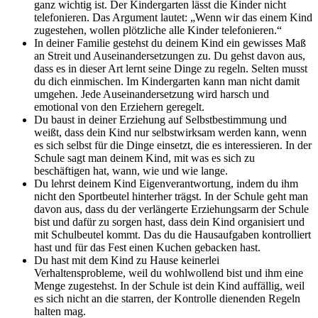
ganz wichtig ist. Der Kindergarten lässt die Kinder nicht
telefonieren. Das Argument lautet: „Wenn wir das einem Kind
zugestehen, wollen plötzliche alle Kinder telefonieren.“
In deiner Familie gestehst du deinem Kind ein gewisses Maß
an Streit und Auseinandersetzungen zu. Du gehst davon aus,
dass es in dieser Art lernt seine Dinge zu regeln. Selten musst
du dich einmischen. Im Kindergarten kann man nicht damit
umgehen. Jede Auseinandersetzung wird harsch und
emotional von den Erziehern geregelt.
Du baust in deiner Erziehung auf Selbstbestimmung und
weißt, dass dein Kind nur selbstwirksam werden kann, wenn
es sich selbst für die Dinge einsetzt, die es interessieren. In der
Schule sagt man deinem Kind, mit was es sich zu
beschäftigen hat, wann, wie und wie lange.
Du lehrst deinem Kind Eigenverantwortung, indem du ihm
nicht den Sportbeutel hinterher trägst. In der Schule geht man
davon aus, dass du der verlängerte Erziehungsarm der Schule
bist und dafür zu sorgen hast, dass dein Kind organisiert und
mit Schulbeutel kommt. Das du die Hausaufgaben kontrolliert
hast und für das Fest einen Kuchen gebacken hast.
Du hast mit dem Kind zu Hause keinerlei
Verhaltensprobleme, weil du wohlwollend bist und ihm eine
Menge zugestehst. In der Schule ist dein Kind auffällig, weil
es sich nicht an die starren, der Kontrolle dienenden Regeln
halten mag.