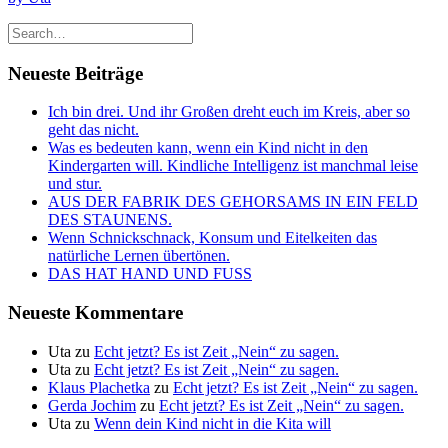
Neueste Beiträge
Ich bin drei. Und ihr Großen dreht euch im Kreis, aber so
geht das nicht.
Was es bedeuten kann, wenn ein Kind nicht in den
Kindergarten will. Kindliche Intelligenz ist manchmal leise
und stur.
AUS DER FABRIK DES GEHORSAMS IN EIN FELD
DES STAUNENS.
Wenn Schnickschnack, Konsum und Eitelkeiten das
natürliche Lernen übertönen.
DAS HAT HAND UND FUSS
Neueste Kommentare
Uta
zu
Echt jetzt? Es ist Zeit „Nein“ zu sagen.
Uta
zu
Echt jetzt? Es ist Zeit „Nein“ zu sagen.
Klaus Plachetka
zu
Echt jetzt? Es ist Zeit „Nein“ zu sagen.
Gerda Jochim
zu
Echt jetzt? Es ist Zeit „Nein“ zu sagen.
Uta
zu
Wenn dein Kind nicht in die Kita will