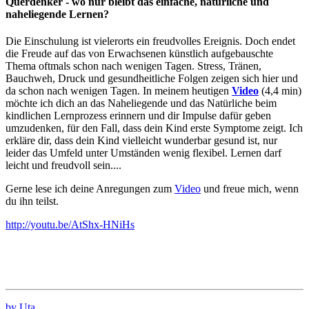
Querdenker - wo nur bleibt das einfache, natürliche und
naheliegende Lernen?
Die Einschulung ist vielerorts ein freudvolles Ereignis. Doch endet
die Freude auf das von Erwachsenen künstlich aufgebauschte
Thema oftmals schon nach wenigen Tagen. Stress, Tränen,
Bauchweh, Druck und gesundheitliche Folgen zeigen sich hier und
da schon nach wenigen Tagen. In meinem heutigen
Video
(4,4 min)
möchte ich dich an das Naheliegende und das Natürliche beim
kindlichen Lernprozess erinnern und dir Impulse dafür geben
umzudenken, für den Fall, dass dein Kind erste Symptome zeigt. Ich
erkläre dir, dass dein Kind vielleicht wunderbar gesund ist, nur
leider das Umfeld unter Umständen wenig flexibel. Lernen darf
leicht und freudvoll sein....
Gerne lese ich deine Anregungen zum
Video
und freue mich, wenn
du ihn teilst.
http://youtu.be/AtShx-HNiHs
by Uta