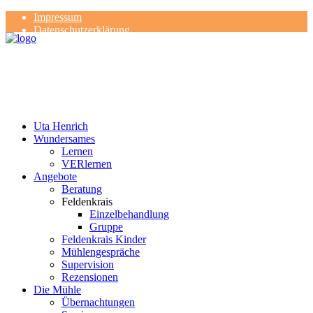
Impressum
Datenschutzerklärung
Kontakt
Rezensionen
Uta Henrich
Wundersames
Lernen
VERlernen
Angebote
Beratung
Feldenkrais
Einzelbehandlung
Gruppe
Feldenkrais Kinder
Mühlengespräche
Supervision
Rezensionen
Die Mühle
Übernachtungen