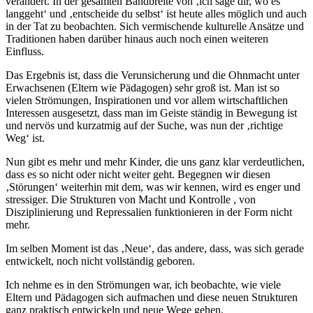
verändert. In der gesamten Bandbreite von ‚ich sage dir, wo es
langgeht‘ und ‚entscheide du selbst‘ ist heute alles möglich und auch
in der Tat zu beobachten. Sich vermischende kulturelle Ansätze und
Traditionen haben darüber hinaus auch noch einen weiteren
Einfluss.
Das Ergebnis ist, dass die Verunsicherung und die Ohnmacht unter
Erwachsenen (Eltern wie Pädagogen) sehr groß ist. Man ist so
vielen Strömungen, Inspirationen und vor allem wirtschaftlichen
Interessen ausgesetzt, dass man im Geiste ständig in Bewegung ist
und nervös und kurzatmig auf der Suche, was nun der ‚richtige
Weg‘ ist.
Nun gibt es mehr und mehr Kinder, die uns ganz klar verdeutlichen,
dass es so nicht oder nicht weiter geht. Begegnen wir diesen
‚Störungen‘ weiterhin mit dem, was wir kennen, wird es enger und
stressiger. Die Strukturen von Macht und Kontrolle , von
Disziplinierung und Repressalien funktionieren in der Form nicht
mehr.
Im selben Moment ist das ‚Neue‘, das andere, dass, was sich gerade
entwickelt, noch nicht vollständig geboren.
Ich nehme es in den Strömungen war, ich beobachte, wie viele
Eltern und Pädagogen sich aufmachen und diese neuen Strukturen
ganz praktisch entwickeln und neue Wege gehen.