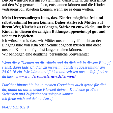
Davon wünsche ich mir so viel mehr, damit Eltern, die sich längst
auf den Weg gemacht haben, entspannen können und die Kinder
vertrauensvoll abgeben können, wenn sie es denn wollen.
Mein Herzensanliegen ist es, dass Kinder möglichst frei und
selbstbestimmt lernen können. Daher stärke ich Mütter auf
ihrem Weg Klarheit zu erlangen, Stärke zu entwickeln, um ihre
Kinder in diesem derzeitigen Bildungssuppeneintopf gut und
sicher zu begleiten.
Ich wünsche mir, dass wir Mütter unsere Integrität nicht an der
Eingangstüre von Kita oder Schule abgeben müssen und diese
unseren Kindern möglichst lange erhalten können.
Wir benötigen eine deutliche, persönliche Souveränität.
Wenn diese Themen an dir rütteln und du dich mit in diesem Eintopf
siehst, dann lade ich dich zu meinem nächsten Tagesseminar am
24.01.16 ein. Wir klären und fühlen und stärken uns ….Info findest
du hier:
www.wundersameslernen.de/termine/
Darüber hinaus bin ich in meinen Coachings auch gerne für dich
da, damit du durch deine Klarheit deinem Kind eine größere
Sicherheit und Zufriedenheit spiegeln kannst.
Ich freue mich auf deinen Anruf.
06477 911 911 9