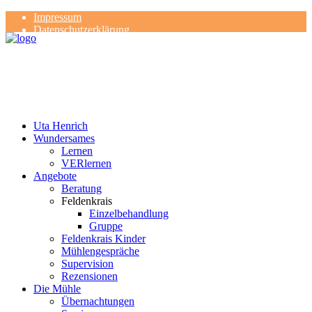
Impressum
Datenschutzerklärung
Kontakt
Rezensionen
Uta Henrich
Wundersames
Lernen
VERlernen
Angebote
Beratung
Feldenkrais
Einzelbehandlung
Gruppe
Feldenkrais Kinder
Mühlengespräche
Supervision
Rezensionen
Die Mühle
Übernachtungen