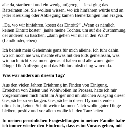
alle da, startbereit und ein wenig aufgeregt. Jetzt ging das
Rätselraten los. Sie wollten wissen, wo ich hinfahren würde und an
jeder Kreuzung oder Abbiegung kamen Bemerkungen und Fragen.
„Da, wo wir hinfahren, kostet das Eintritt?“ „Wenn es nämlich
keinen Eintritt kostet“, jaulte meine Tochter, um auf die Zustimmung
der anderen zu haschen, „dann gehen wir nur in den Wald“
(Landkinder, eben)
Ich behielt mein Geheimnis ganz für mich alleine. Ich fuhr dahin,
wo ich noch nie war, machte etwas mit den kids gemeinsam, was
wir noch nicht zusammen gemacht haben und alle waren guter
Dinge. Die Aufregung und das Miniurlaubsfeeling waren da.
Was war anders an diesem Tag?
Aus den vielen Jahren Erfahrung im Finden von Einigung,
Erreichen von Zielen und Wohlwollen im Prozess, hatte ich mir
vorgenommen mich nicht im Ärger und im üblichen Ausgang dieser
Gespräche zu verfangen. Gespräche in dieser Dynamik enden
oftmals in ‚keinen Schritt weiter kommen’. Ich wollte guter Dinge
bleiben, positiv und vor allem wollte ich den Tanz leiten.
In meinen persönlichen Fragestellungen in meiner Familie habe
ich immer wieder den Eindruck, dass es im Voraus gehen, mit