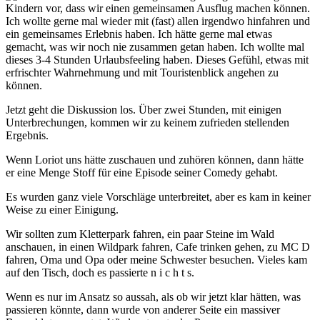
Kindern vor, dass wir einen gemeinsamen Ausflug machen können.
Ich wollte gerne mal wieder mit (fast) allen irgendwo hinfahren und
ein gemeinsames Erlebnis haben. Ich hätte gerne mal etwas
gemacht, was wir noch nie zusammen getan haben. Ich wollte mal
dieses 3-4 Stunden Urlaubsfeeling haben. Dieses Gefühl, etwas mit
erfrischter Wahrnehmung und mit Touristenblick angehen zu
können.
Jetzt geht die Diskussion los. Über zwei Stunden, mit einigen
Unterbrechungen, kommen wir zu keinem zufrieden stellenden
Ergebnis.
Wenn Loriot uns hätte zuschauen und zuhören können, dann hätte
er eine Menge Stoff für eine Episode seiner Comedy gehabt.
Es wurden ganz viele Vorschläge unterbreitet, aber es kam in keiner
Weise zu einer Einigung.
Wir sollten zum Kletterpark fahren, ein paar Steine im Wald
anschauen, in einen Wildpark fahren, Cafe trinken gehen, zu MC D
fahren, Oma und Opa oder meine Schwester besuchen. Vieles kam
auf den Tisch, doch es passierte n i c h t s.
Wenn es nur im Ansatz so aussah, als ob wir jetzt klar hätten, was
passieren könnte, dann wurde von anderer Seite ein massiver