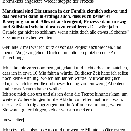
Bremsklotz angesetzt. Wieder stoppte der Prozess.
Manchmal sind Einigungen in der Familie ziemlich schwer und
das bedeutet dann allerdings auch, dass es zu keinerlei
Bewegung kommt. Alles ist anstrengend, Prozesse dauern ewig
und Stillstand scheint daraus zu resultieren.
Das wäre ja im
Grunde gar nicht so schlimm, wenn nicht doch alle etwas „Schönes“
zusammen machen wollten.
Gefühlte 7 mal war ich kurz davor das Projekt abzubrechen, und
meiner Wege zu gehen. Doch dann hatte ich plötzlich eine Art
Eingebung:
Ich habe mir vorgenommen gut gelaunt und nicht erbost mitzuteilen,
dass ich in etwa 10 Min fahren würde. Zu dieser Zeit hatte ich selbst
noch keine Ahnung, wo ich hin fahren würde. Mir war lediglich
klar, dass ich los wollte und dieses feeling von ein wenig Abenteuer
und etwas Neuem haben wollte.
Ich zog mich also um und als ich dann die Treppe hinunter kam, um
weitere Vorbereitungen für die Abfahrt zu treffen, nahm ich wahr,
dass alle fast fertig angezogen und in Aufbruchsstimmung waren.
Sie waren guter Dingen, keiner war am meckern.
[newsletter]
Ich setze mich also ins Auto und nur wenige Minuten später waren