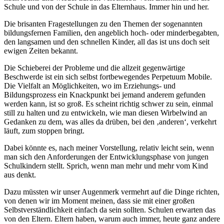
Schule und von der Schule in das Elternhaus. Immer hin und her.
Die brisanten Fragestellungen zu den Themen der sogenannten
bildungsfernen Familien, den angeblich hoch- oder minderbegabten,
den langsamen und den schnellen Kinder, all das ist uns doch seit
ewigen Zeiten bekannt.
Die Schieberei der Probleme und die allzeit gegenwärtige
Beschwerde ist ein sich selbst fortbewegendes Perpetuum Mobile.
Die Vielfalt an Möglichkeiten, wo im Erziehungs- und
Bildungsprozess ein Knackpunkt bei jemand anderem gefunden
werden kann, ist so groß. Es scheint richtig schwer zu sein, einmal
still zu halten und zu entwickeln, wie man diesen Wirbelwind an
Gedanken zu dem, was alles da drüben, bei den ‚anderen‘, verkehrt
läuft, zum stoppen bringt.
Dabei könnte es, nach meiner Vorstellung, relativ leicht sein, wenn
man sich den Anforderungen der Entwicklungsphase von jungen
Schulkindern stellt. Sprich, wenn man mehr und mehr vom Kind
aus denkt.
Dazu müssten wir unser Augenmerk vermehrt auf die Dinge richten,
von denen wir im Moment meinen, dass sie mit einer großen
Selbstverständlichkeit einfach da sein sollten. Schulen erwarten das
von den Eltern. Eltern haben, warum auch immer, heute ganz andere