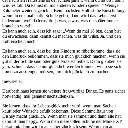
der nächsten Haltestelle ist der Kindergarten, wenn du da bist, dann
wird es toll. Da kannst du mit anderen Kindern spielen.“ Wenige
Kilometer weiter sage ich: „ Beim nächsten Halt ist die Einschulung,
wenn du erst mal in die Schule gehst, dann wird das Leben erst
bedeutsam, weil da lernst du ja was, etwas, was du später immer
brauchen wirst!“
Es kann auch sein, dass ich sage: „Wenn du mal 18 bist, dann bist
du erwachsen, dann kannst du machen, was du willst. Ja, und den
Führerschein auch.“
Es kann auch sein, dass bei den Kindern so rüberkomme, dass sie
den Eindruck bekommen, dass sie mich glücklich machen, wenn sie
gut in der Schule sind oder gute Note schreiben. Dann glauben sie
ganz schnell, dass sie nur glücklich werden können, wenn sie sich
immerzu anstrengen müssen, um mich glücklich zu machen.
[newsletter]
Darüberhinaus lernen sie weitere fragwürdige Dinge. Es ganz sicher
notwendig, mal genauer nachzudenken.
Sie lernen, dass ihr Lebensglück mehr wird, wenn man Sachen
kauft oder Wünsche erfüllt bekommt. Diese Sammelfigur von
Disney macht glücklich. Wenn man sie sammelt und dann alle hat,
dann ist man happy. Wenn man diese tollen Schuhe der Marke XY
bekommt, dann wird man sicher glücklich sein. Wenn man an