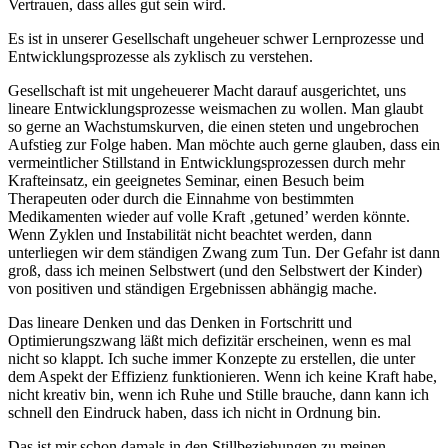
Vertrauen, dass alles gut sein wird.
Es ist in unserer Gesellschaft ungeheuer schwer Lernprozesse und
Entwicklungsprozesse als zyklisch zu verstehen.
Gesellschaft ist mit ungeheuerer Macht darauf ausgerichtet, uns
lineare Entwicklungsprozesse weismachen zu wollen. Man glaubt
so gerne an Wachstumskurven, die einen steten und ungebrochen
Aufstieg zur Folge haben. Man möchte auch gerne glauben, dass ein
vermeintlicher Stillstand in Entwicklungsprozessen durch mehr
Krafteinsatz, ein geeignetes Seminar, einen Besuch beim
Therapeuten oder durch die Einnahme von bestimmten
Medikamenten wieder auf volle Kraft ‚getuned’ werden könnte.
Wenn Zyklen und Instabilität nicht beachtet werden, dann
unterliegen wir dem ständigen Zwang zum Tun. Der Gefahr ist dann
groß, dass ich meinen Selbstwert (und den Selbstwert der Kinder)
von positiven und ständigen Ergebnissen abhängig mache.
Das lineare Denken und das Denken in Fortschritt und
Optimierungszwang läßt mich defizitär erscheinen, wenn es mal
nicht so klappt. Ich suche immer Konzepte zu erstellen, die unter
dem Aspekt der Effizienz funktionieren. Wenn ich keine Kraft habe,
nicht kreativ bin, wenn ich Ruhe und Stille brauche, dann kann ich
schnell den Eindruck haben, dass ich nicht in Ordnung bin.
Das ist mir schon damals in den Stillbeziehungen zu meinen