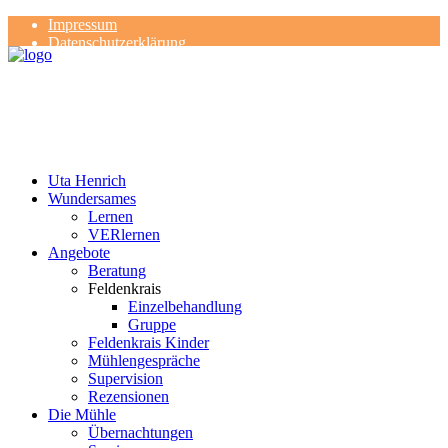
Impressum
Datenschutzerklärung
Kontakt
Rezensionen
Uta Henrich
Wundersames
Lernen
VERlernen
Angebote
Beratung
Feldenkrais
Einzelbehandlung
Gruppe
Feldenkrais Kinder
Mühlengespräche
Supervision
Rezensionen
Die Mühle
Übernachtungen