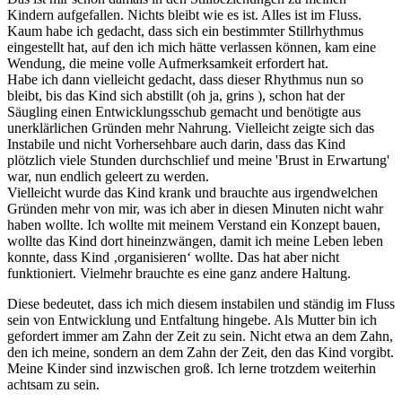
Kindern aufgefallen. Nichts bleibt wie es ist. Alles ist im Fluss.
Kaum habe ich gedacht, dass sich ein bestimmter Stillrhythmus
eingestellt hat, auf den ich mich hätte verlassen können, kam eine
Wendung, die meine volle Aufmerksamkeit erfordert hat.
Habe ich dann vielleicht gedacht, dass dieser Rhythmus nun so
bleibt, bis das Kind sich abstillt (oh ja, grins ), schon hat der
Säugling einen Entwicklungsschub gemacht und benötigte aus
unerklärlichen Gründen mehr Nahrung. Vielleicht zeigte sich das
Instabile und nicht Vorhersehbare auch darin, dass das Kind
plötzlich viele Stunden durchschlief und meine 'Brust in Erwartung'
war, nun endlich geleert zu werden.
Vielleicht wurde das Kind krank und brauchte aus irgendwelchen
Gründen mehr von mir, was ich aber in diesen Minuten nicht wahr
haben wollte. Ich wollte mit meinem Verstand ein Konzept bauen,
wollte das Kind dort hineinzwängen, damit ich meine Leben leben
konnte, dass Kind ‚organisieren‘ wollte. Das hat aber nicht
funktioniert. Vielmehr brauchte es eine ganz andere Haltung.
Diese bedeutet, dass ich mich diesem instabilen und ständig im Fluss
sein von Entwicklung und Entfaltung hingebe. Als Mutter bin ich
gefordert immer am Zahn der Zeit zu sein. Nicht etwa an dem Zahn,
den ich meine, sondern an dem Zahn der Zeit, den das Kind vorgibt.
Meine Kinder sind inzwischen groß. Ich lerne trotzdem weiterhin
achtsam zu sein.