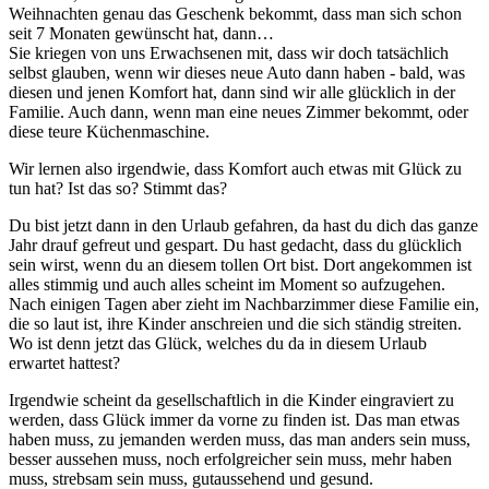
Weihnachten genau das Geschenk bekommt, dass man sich schon
seit 7 Monaten gewünscht hat, dann…
Sie kriegen von uns Erwachsenen mit, dass wir doch tatsächlich
selbst glauben, wenn wir dieses neue Auto dann haben - bald, was
diesen und jenen Komfort hat, dann sind wir alle glücklich in der
Familie. Auch dann, wenn man eine neues Zimmer bekommt, oder
diese teure Küchenmaschine.
Wir lernen also irgendwie, dass Komfort auch etwas mit Glück zu
tun hat? Ist das so? Stimmt das?
Du bist jetzt dann in den Urlaub gefahren, da hast du dich das ganze
Jahr drauf gefreut und gespart. Du hast gedacht, dass du glücklich
sein wirst, wenn du an diesem tollen Ort bist. Dort angekommen ist
alles stimmig und auch alles scheint im Moment so aufzugehen.
Nach einigen Tagen aber zieht im Nachbarzimmer diese Familie ein,
die so laut ist, ihre Kinder anschreien und die sich ständig streiten.
Wo ist denn jetzt das Glück, welches du da in diesem Urlaub
erwartet hattest?
Irgendwie scheint da gesellschaftlich in die Kinder eingraviert zu
werden, dass Glück immer da vorne zu finden ist. Das man etwas
haben muss, zu jemanden werden muss, das man anders sein muss,
besser aussehen muss, noch erfolgreicher sein muss, mehr haben
muss, strebsam sein muss, gutaussehend und gesund.