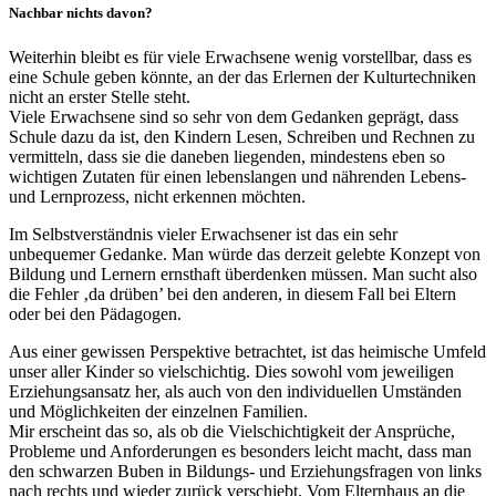
Nachbar nichts davon?
Weiterhin bleibt es für viele Erwachsene wenig vorstellbar, dass es
eine Schule geben könnte, an der das Erlernen der Kulturtechniken
nicht an erster Stelle steht.
Viele Erwachsene sind so sehr von dem Gedanken geprägt, dass
Schule dazu da ist, den Kindern Lesen, Schreiben und Rechnen zu
vermitteln, dass sie die daneben liegenden, mindestens eben so
wichtigen Zutaten für einen lebenslangen und nährenden Lebens-
und Lernprozess, nicht erkennen möchten.
Im Selbstverständnis vieler Erwachsener ist das ein sehr
unbequemer Gedanke. Man würde das derzeit gelebte Konzept von
Bildung und Lernern ernsthaft überdenken müssen. Man sucht also
die Fehler ‚da drüben’ bei den anderen, in diesem Fall bei Eltern
oder bei den Pädagogen.
Aus einer gewissen Perspektive betrachtet, ist das heimische Umfeld
unser aller Kinder so vielschichtig. Dies sowohl vom jeweiligen
Erziehungsansatz her, als auch von den individuellen Umständen
und Möglichkeiten der einzelnen Familien.
Mir erscheint das so, als ob die Vielschichtigkeit der Ansprüche,
Probleme und Anforderungen es besonders leicht macht, dass man
den schwarzen Buben in Bildungs- und Erziehungsfragen von links
nach rechts und wieder zurück verschiebt. Vom Elternhaus an die