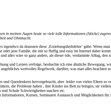
n in meinen Augen heute so viele tolle Informationen (Stöcke) zugewo
enheit und Ohnmacht.
 es irgendwo da draussen diese ‚Erziehungsheilslehre‘ gäbe. Wenn man 
oder jene Familie, die mir so fluffig und easy im Internet daher kommt,
nd alles wäre so ganz anders, als dieser öde, verdammte Alltag, den nu
ung und Lernen verfolge, beobachte ich eine ähnliche Bewegung, wie si
nd angebliches wertvolles Regelwerk, darüber, was man alles beachten 
 und Querdenkern hervorgebracht, aber leider von vielen Eltern so v
ttern, die Probleme haben , ihre Kinder ins Bett zu bringen, sie vielle
ta und Schule Schwierigkeiten machen etc.
hen Informationen, Kursen, Seminaren Austausch und Möglichkeiten für