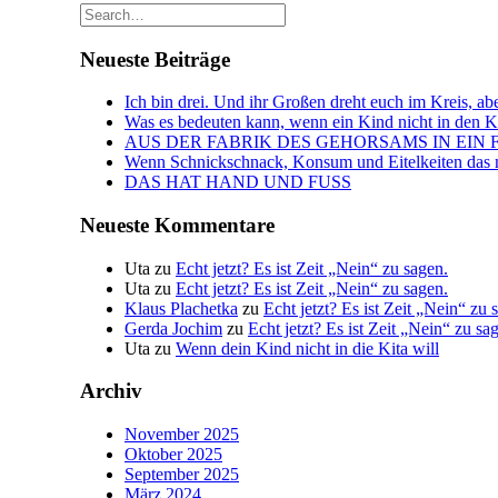
Neueste Beiträge
Ich bin drei. Und ihr Großen dreht euch im Kreis, abe
Was es bedeuten kann, wenn ein Kind nicht in den Kin
AUS DER FABRIK DES GEHORSAMS IN EIN 
Wenn Schnickschnack, Konsum und Eitelkeiten das n
DAS HAT HAND UND FUSS
Neueste Kommentare
Uta
zu
Echt jetzt? Es ist Zeit „Nein“ zu sagen.
Uta
zu
Echt jetzt? Es ist Zeit „Nein“ zu sagen.
Klaus Plachetka
zu
Echt jetzt? Es ist Zeit „Nein“ zu 
Gerda Jochim
zu
Echt jetzt? Es ist Zeit „Nein“ zu sa
Uta
zu
Wenn dein Kind nicht in die Kita will
Archiv
November 2025
Oktober 2025
September 2025
März 2024