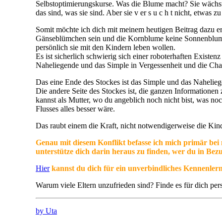
Selbstoptimierungskurse. Was die Blume macht? Sie wächst a
das sind, was sie sind. Aber sie v er s u c h t nicht, etwas zu
Somit möchte ich dich mit meinem heutigen Beitrag dazu erm
Gänseblümchen sein und die Kornblume keine Sonnenblume. I
persönlich sie mit den Kindern leben wollen.
Es ist sicherlich schwierig sich einer roboterhaften Existe
Naheliegende und das Simple in Vergessenheit und die Chanc
Das eine Ende des Stockes ist das Simple und das Naheliege
Die andere Seite des Stockes ist, die ganzen Informationen
kannst als Mutter, wo du angeblich noch nicht bist, was noc
Flusses alles besser wäre.
Das raubt einem die Kraft, nicht notwendigerweise die Kind
Genau mit diesem Konflikt befasse ich mich primär bei 
unterstütze dich darin heraus zu finden, wer du in Bez
Hier
kannst du dich für ein unverbindliches Kennenle
Warum viele Eltern unzufrieden sind? Finde es für dich pe
by Uta