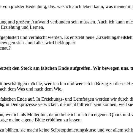
 von größter Bedeutung, das, was ich auch leben kann, was meiner inner
ung und großem Aufwand verbunden sein müssten. Auch ich kann mich h
h Erziehung und Lernen.
fgeplustert und verfälscht werden. Es entsteht neue ‚Erziehungsheils
wegen sich - und alles wird bekloppter.
genau?
rzeit den Stock am falschen Ende aufgreifen. Wir bewegen uns, tro
mit beschäftigen möchte,
wer
ich bin und
wer
ich in Bezug zu dieser He
ge nach dem Was und nach dem Wie.
 falschen Ende auf. In Erziehungs- und Lernfragen werden wir durch 
 in Denkprozesse verwickelt, die nicht hilfreich sein können, weil sie
nn, wer ich als Mutter bin, dann drehe ich mich im eigenen Quark und
 Lage meine eigene Blüte erblühen zu lassen.
 zu blühen, sie macht keine Selbstoptimierungskurse und vor allem schle