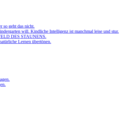
r so geht das nicht.
dergarten will. Kindliche Intelligenz ist manchmal leise und stur.
FELD DES STAUNENS.
atürliche Lernen übertönen.
sagen.
gen.