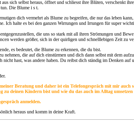
us sich selbst heraus, öffnet und schliesst ihre Blüten, verschenkt ih
 tun. Die Blume i s t.
utigen dich vermehrt als Blume zu begreifen, die nur das leben kann, 
ch halte es bei den ganzen Wirrungen und Irrungen für super wichtig,
nz entgegenzustellen, die uns so stark mit all ihren Strömungen und Be
en werden größer, sich in der quirligen und schnelllebigen Zeit zu ver
nde, es bedeutet, die Blume zu erkennen, die du bist.
 zu nehmen, die auf dich einstürmen und dich dann selbst mit dem aufz
h nicht hast, was andere haben. Du reibst dich ständig im Denken auf u
er.
meiner Beratung und daher ist ein Telefongespräch mit mir auch seh
ug zu deinen Kindern bist und wie du das auch im Alltag umsetzen
rngespräch anmelden.
rsönlich heraus und komm in deine Kraft.