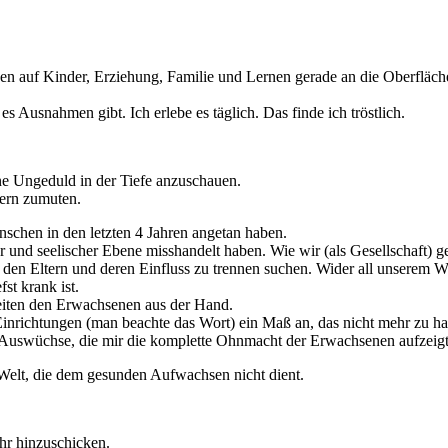
ogen auf Kinder, Erziehung, Familie und Lernen gerade an die Oberflä
s Ausnahmen gibt. Ich erlebe es täglich. Das finde ich tröstlich.
e Ungeduld in der Tiefe anzuschauen.
dern zumuten.
schen in den letzten 4 Jahren angetan haben.
iger und seelischer Ebene misshandelt haben. Wie wir (als Gesellschaft
on den Eltern und deren Einfluss zu trennen suchen. Wider all unserem
st krank ist.
eiten den Erwachsenen aus der Hand.
nrichtungen (man beachte das Wort) ein Maß an, das nicht mehr zu ha
 Auswüchse, die mir die komplette Ohnmacht der Erwachsenen aufzeigt.
 Welt, die dem gesunden Aufwachsen nicht dient.
hr hinzuschicken.