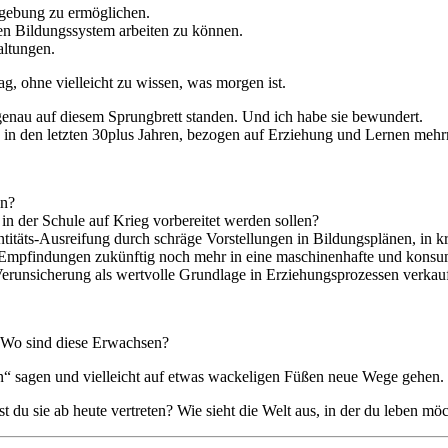
gebung zu ermöglichen.
gen Bildungssystem arbeiten zu können.
altungen.
g, ohne vielleicht zu wissen, was morgen ist.
e genau auf diesem Sprungbrett standen. Und ich habe sie bewundert.
in in den letzten 30plus Jahren, bezogen auf Erziehung und Lernen mehr
en?
 in der Schule auf Krieg vorbereitet werden sollen?
entitäts-Ausreifung durch schräge Vorstellungen in Bildungsplänen, in
Empfindungen zukünftig noch mehr in eine maschinenhafte und konsumg
Verunsicherung als wertvolle Grundlage in Erziehungsprozessen verkauf
! Wo sind diese Erwachsen?
in“ sagen und vielleicht auf etwas wackeligen Füßen neue Wege gehen.
du sie ab heute vertreten? Wie sieht die Welt aus, in der du leben möc