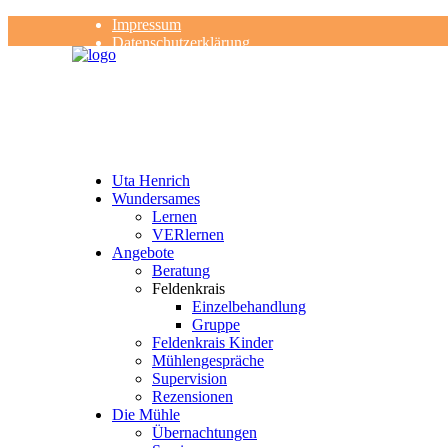
Impressum
Datenschutzerklärung
Kontakt
Rezensionen
Uta Henrich
Wundersames
Lernen
VERlernen
Angebote
Beratung
Feldenkrais
Einzelbehandlung
Gruppe
Feldenkrais Kinder
Mühlengespräche
Supervision
Rezensionen
Die Mühle
Übernachtungen