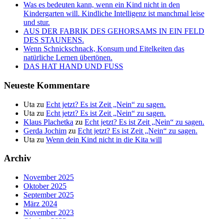
Was es bedeuten kann, wenn ein Kind nicht in den
Kindergarten will. Kindliche Intelligenz ist manchmal leise
und stur.
AUS DER FABRIK DES GEHORSAMS IN EIN FELD
DES STAUNENS.
Wenn Schnickschnack, Konsum und Eitelkeiten das
natürliche Lernen übertönen.
DAS HAT HAND UND FUSS
Neueste Kommentare
Uta
zu
Echt jetzt? Es ist Zeit „Nein“ zu sagen.
Uta
zu
Echt jetzt? Es ist Zeit „Nein“ zu sagen.
Klaus Plachetka
zu
Echt jetzt? Es ist Zeit „Nein“ zu sagen.
Gerda Jochim
zu
Echt jetzt? Es ist Zeit „Nein“ zu sagen.
Uta
zu
Wenn dein Kind nicht in die Kita will
Archiv
November 2025
Oktober 2025
September 2025
März 2024
November 2023