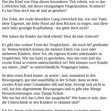
Hat das Kind von Oma diesen besonderen Tick erlernt, wie es das
Löffelchen hält, mit dieser einzigartigen Fingerposition. Komisch?
Es hat Oma doch nur ab und an gesehen?
Der Sohn, der exakt denselben Gang entwickelt hat, wie sein Vater,
diese Eigenart, die linke Hand auf dem Rücken zu tragen, und diese
nach links geneigte Kopfhaltung - das gibts doch nicht?
Wie haben die Kinder das bloß erlernt? Hast du eine Antwort?
Es gibt eine weitere Form des Vergleichens , die noch tief greifender
ist. Wahrscheinlich kennen die meisten Eltern von zwei oder
mehreren Kindern, diese Art, die eigenen Kinder miteinander zu
vergleichen. Wie nur kann es geschehen, dass das erste und das
zweite Kind so extrem unterschiedlich ist? Wie können zwei Kinder
aus einem „Stall“ so unterschiedliche Neigungen haben.
Ist dein erstes Kind immer ‚in action‘, laut, ausladend in den
Bewegungen, gut und unauffällig in der Schule, dann ist dein
zweites Kind unter Umständen still und leise, bewegt sich nicht so
viel, hat fein abgestimmte Bewegungen und es gibt eine Menge
Herausforderungen zum Thema Schule.
Wie nur hat sich das Leben das ausgedacht? Wie kann es sein, dass
die Unterschiede in den Kindern so eklatant sind?
Ich bin diesen nicht hinterfragten Vergleichen zwischen meinen