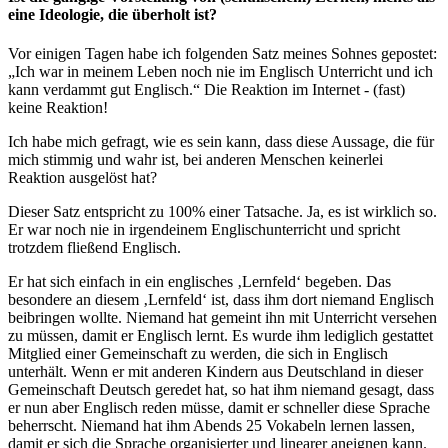
eine Ideologie, die überholt ist?
Vor einigen Tagen habe ich folgenden Satz meines Sohnes gepostet:
„Ich war in meinem Leben noch nie im Englisch Unterricht und ich
kann verdammt gut Englisch.“ Die Reaktion im Internet - (fast)
keine Reaktion!
Ich habe mich gefragt, wie es sein kann, dass diese Aussage, die für
mich stimmig und wahr ist, bei anderen Menschen keinerlei
Reaktion ausgelöst hat?
Dieser Satz entspricht zu 100% einer Tatsache. Ja, es ist wirklich so.
Er war noch nie in irgendeinem Englischunterricht und spricht
trotzdem fließend Englisch.
Er hat sich einfach in ein englisches ‚Lernfeld‘ begeben. Das
besondere an diesem ‚Lernfeld‘ ist, dass ihm dort niemand Englisch
beibringen wollte. Niemand hat gemeint ihn mit Unterricht versehen
zu müssen, damit er Englisch lernt. Es wurde ihm lediglich gestattet
Mitglied einer Gemeinschaft zu werden, die sich in Englisch
unterhält. Wenn er mit anderen Kindern aus Deutschland in dieser
Gemeinschaft Deutsch geredet hat, so hat ihm niemand gesagt, dass
er nun aber Englisch reden müsse, damit er schneller diese Sprache
beherrscht. Niemand hat ihm Abends 25 Vokabeln lernen lassen,
damit er sich die Sprache organisierter und linearer aneignen kann.