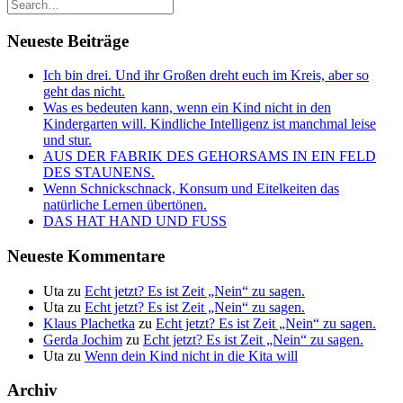
Neueste Beiträge
Ich bin drei. Und ihr Großen dreht euch im Kreis, aber so
geht das nicht.
Was es bedeuten kann, wenn ein Kind nicht in den
Kindergarten will. Kindliche Intelligenz ist manchmal leise
und stur.
AUS DER FABRIK DES GEHORSAMS IN EIN FELD
DES STAUNENS.
Wenn Schnickschnack, Konsum und Eitelkeiten das
natürliche Lernen übertönen.
DAS HAT HAND UND FUSS
Neueste Kommentare
Uta
zu
Echt jetzt? Es ist Zeit „Nein“ zu sagen.
Uta
zu
Echt jetzt? Es ist Zeit „Nein“ zu sagen.
Klaus Plachetka
zu
Echt jetzt? Es ist Zeit „Nein“ zu sagen.
Gerda Jochim
zu
Echt jetzt? Es ist Zeit „Nein“ zu sagen.
Uta
zu
Wenn dein Kind nicht in die Kita will
Archiv