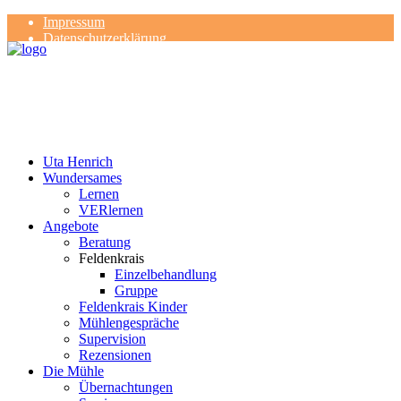
Impressum
Datenschutzerklärung
Kontakt
Rezensionen
Uta Henrich
Wundersames
Lernen
VERlernen
Angebote
Beratung
Feldenkrais
Einzelbehandlung
Gruppe
Feldenkrais Kinder
Mühlengespräche
Supervision
Rezensionen
Die Mühle
Übernachtungen