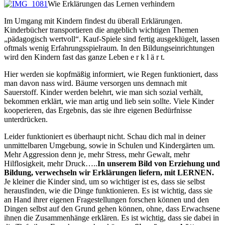
Wie Erklärungen das Lernen verhindern
Im Umgang mit Kindern findest du überall Erklärungen.
Kinderbücher transportieren die angeblich wichtigen Themen
„pädagogisch wertvoll“. Kauf-Spiele sind fertig ausgeklügelt, lassen
oftmals wenig Erfahrungsspielraum. In den Bildungseinrichtungen
wird den Kindern fast das ganze Leben e r k l ä r t.
Hier werden sie kopfmäßig informiert, wie Regen funktioniert, dass
man davon nass wird. Bäume versorgen uns demnach mit
Sauerstoff. Kinder werden belehrt, wie man sich sozial verhält,
bekommen erklärt, wie man artig und lieb sein sollte. Viele Kinder
kooperieren, das Ergebnis, das sie ihre eigenen Bedürfnisse
unterdrücken.
Leider funktioniert es überhaupt nicht. Schau dich mal in deiner
unmittelbaren Umgebung, sowie in Schulen und Kindergärten um.
Mehr Aggression denn je, mehr Stress, mehr Gewalt, mehr
Hilflosigkeit, mehr Druck…..
In unserem Bild von Erziehung und
Bildung, verwechseln wir Erklärungen liefern, mit LERNEN.
Je kleiner die Kinder sind, um so wichtiger ist es, dass sie selbst
herausfinden, wie die Dinge funktionieren. Es ist wichtig, dass sie
an Hand ihrer eigenen Fragestellungen forschen können und den
Dingen selbst auf den Grund gehen können, ohne, dass Erwachsene
ihnen die Zusammenhänge erklären. Es ist wichtig, dass sie dabei in