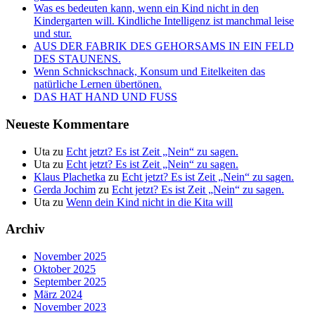
Was es bedeuten kann, wenn ein Kind nicht in den
Kindergarten will. Kindliche Intelligenz ist manchmal leise
und stur.
AUS DER FABRIK DES GEHORSAMS IN EIN FELD
DES STAUNENS.
Wenn Schnickschnack, Konsum und Eitelkeiten das
natürliche Lernen übertönen.
DAS HAT HAND UND FUSS
Neueste Kommentare
Uta
zu
Echt jetzt? Es ist Zeit „Nein“ zu sagen.
Uta
zu
Echt jetzt? Es ist Zeit „Nein“ zu sagen.
Klaus Plachetka
zu
Echt jetzt? Es ist Zeit „Nein“ zu sagen.
Gerda Jochim
zu
Echt jetzt? Es ist Zeit „Nein“ zu sagen.
Uta
zu
Wenn dein Kind nicht in die Kita will
Archiv
November 2025
Oktober 2025
September 2025
März 2024
November 2023