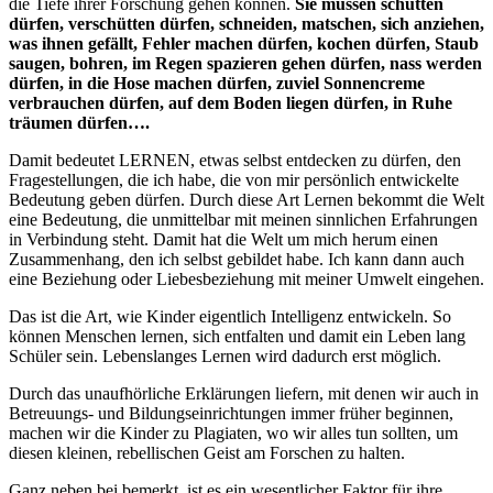
die Tiefe ihrer Forschung gehen können.
Sie müssen schütten
dürfen, verschütten dürfen, schneiden, matschen, sich anziehen,
was ihnen gefällt, Fehler machen dürfen, kochen dürfen, Staub
saugen, bohren, im Regen spazieren gehen dürfen, nass werden
dürfen, in die Hose machen dürfen, zuviel Sonnencreme
verbrauchen dürfen, auf dem Boden liegen dürfen, in Ruhe
träumen dürfen….
Damit bedeutet LERNEN, etwas selbst entdecken zu dürfen, den
Fragestellungen, die ich habe, die von mir persönlich entwickelte
Bedeutung geben dürfen. Durch diese Art Lernen bekommt die Welt
eine Bedeutung, die unmittelbar mit meinen sinnlichen Erfahrungen
in Verbindung steht. Damit hat die Welt um mich herum einen
Zusammenhang, den ich selbst gebildet habe. Ich kann dann auch
eine Beziehung oder Liebesbeziehung mit meiner Umwelt eingehen.
Das ist die Art, wie Kinder eigentlich Intelligenz entwickeln. So
können Menschen lernen, sich entfalten und damit ein Leben lang
Schüler sein. Lebenslanges Lernen wird dadurch erst möglich.
Durch das unaufhörliche Erklärungen liefern, mit denen wir auch in
Betreuungs- und Bildungseinrichtungen immer früher beginnen,
machen wir die Kinder zu Plagiaten, wo wir alles tun sollten, um
diesen kleinen, rebellischen Geist am Forschen zu halten.
Ganz neben bei bemerkt, ist es ein wesentlicher Faktor für ihre