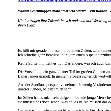
Warum Scheuklappen manchmal sehr wertvoll sein können. V
Kinder tragen ihre Zukunft in sich und sind mit Werkzeug 
ihren Platz
Es hilft mir gerade in diesen turbulenten Zeiten, zu erkennen
Ich schreibe ganz bewusst „nur“, um einen Aspekt einzubrin
Keine Sorge, mir geht es gut. Das andere, was ich auch bin
Die Vorstellung ein ganz kleiner Teil im großen Ganzen zu 
Ballast angesammelt. In meinem Prozess sicherlich wertvol
Aus der Sandkornperspektive nehme ich wenig Veränderung
unserer Kinder, belastet mich sehr.
Im Stillen hat es mich sehr aufgebracht, wie junge Mensche
sie müssen das doch sehen, was da los ist, sie müssen das d
Genau das tun viele eben nicht, so wie ich dachte, dass sie e