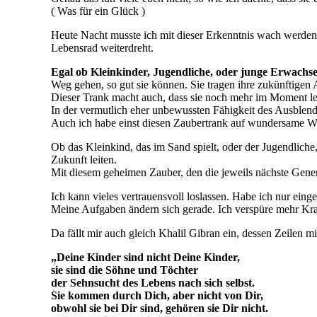
( Was für ein Glück )
Heute Nacht musste ich mit dieser Erkenntnis wach werden u
Lebensrad weiterdreht.
Egal ob Kleinkinder, Jugendliche, oder junge Erwachs
Weg gehen, so gut sie können. Sie tragen ihre zukünftigen 
Dieser Trank macht auch, dass sie noch mehr im Moment le
In der vermutlich eher unbewussten Fähigkeit des Ausblend
Auch ich habe einst diesen Zaubertrank auf wundersame W
Ob das Kleinkind, das im Sand spielt, oder der Jugendliche
Zukunft leiten.
Mit diesem geheimen Zauber, den die jeweils nächste Genera
Ich kann vieles vertrauensvoll loslassen. Habe ich nur einge
Meine Aufgaben ändern sich gerade. Ich verspüre mehr Kraft
Da fällt mir auch gleich Khalil Gibran ein, dessen Zeilen m
„Deine Kinder sind nicht Deine Kinder,
sie sind die Söhne und Töchter
der Sehnsucht des Lebens nach sich selbst.
Sie kommen durch Dich, aber nicht von Dir,
obwohl sie bei Dir sind, gehören sie Dir nicht.