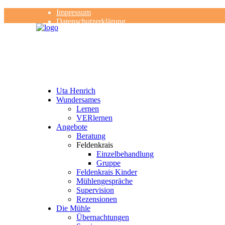
Impressum
Datenschutzerklärung
Kontakt
Rezensionen
Uta Henrich
Wundersames
Lernen
VERlernen
Angebote
Beratung
Feldenkrais
Einzelbehandlung
Gruppe
Feldenkrais Kinder
Mühlengespräche
Supervision
Rezensionen
Die Mühle
Übernachtungen