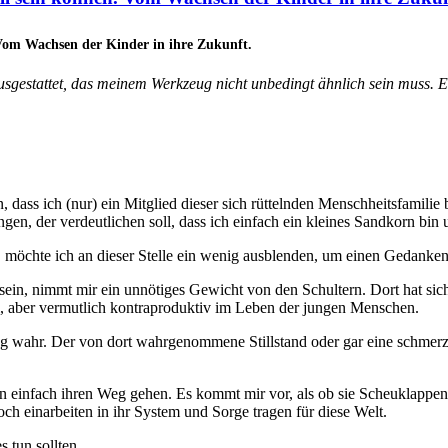
om Wachsen der Kinder in ihre Zukunft.
ausgestattet, das meinem Werkzeug nicht unbedingt ähnlich sein muss. 
, dass ich (nur) ein Mitglied dieser sich rüttelnden Menschheitsfamilie 
gen, der verdeutlichen soll, dass ich einfach ein kleines Sandkorn bin
, möchte ich an dieser Stelle ein wenig ausblenden, um einen Gedanken z
sein, nimmt mir ein unnötiges Gewicht von den Schultern. Dort hat sic
l, aber vermutlich kontraproduktiv im Leben der jungen Menschen.
 wahr. Der von dort wahrgenommene Stillstand oder gar eine schmerz
n einfach ihren Weg gehen. Es kommt mir vor, als ob sie Scheuklappen 
och einarbeiten in ihr System und Sorge tragen für diese Welt.
s tun sollten.