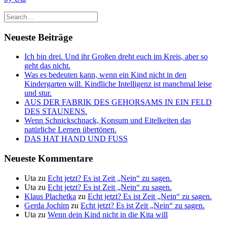
Neueste Beiträge
Ich bin drei. Und ihr Großen dreht euch im Kreis, aber so
geht das nicht.
Was es bedeuten kann, wenn ein Kind nicht in den
Kindergarten will. Kindliche Intelligenz ist manchmal leise
und stur.
AUS DER FABRIK DES GEHORSAMS IN EIN FELD
DES STAUNENS.
Wenn Schnickschnack, Konsum und Eitelkeiten das
natürliche Lernen übertönen.
DAS HAT HAND UND FUSS
Neueste Kommentare
Uta
zu
Echt jetzt? Es ist Zeit „Nein“ zu sagen.
Uta
zu
Echt jetzt? Es ist Zeit „Nein“ zu sagen.
Klaus Plachetka
zu
Echt jetzt? Es ist Zeit „Nein“ zu sagen.
Gerda Jochim
zu
Echt jetzt? Es ist Zeit „Nein“ zu sagen.
Uta
zu
Wenn dein Kind nicht in die Kita will