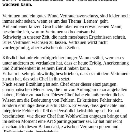
wachsen kann.
Vertrauen und ein gutes Pfund Vertrauensvorschuss, sind leider noch
immer sehr selten, wenn es um das Thema ‚Lernen‘ geht.
Anhand einer kurzen Geschichte über einen erwachsenen Mann,
beschreibe ich, warum Vertrauen so bedeutsam ist.
Schwierig in unserer Zeit, die nach messbaren Ergebnissen schreit,
ist es Vertrauen wachsen zu lassen. Vertrauen wirkt nicht
vordergründig, aber zwischen den Zeilen.
Kürzlich hat mir ein erfolgreicher junger Mann erzählt, wem er es
unter anderem zu verdanken hat, dass er heute Erfolg, Anerkennung
und Zufriedenheit in seinem Beruf haben kann.
Er hat mir sehr glaubwürdig beschrieben, dass es mit dem Vertrauen
zu tun hat, das sein Chef in ihn setzt.
Nach seiner Erzählung ist sein Chef einer dieser einzigartigen,
charismatischen Menschen, die ihn von Anfang an dazu angehalten
haben, Fehler zu machen. Dieser Chef habe ein außerordentliches
Wissen um die Bedeutung von Fehlern. Er kritisiere Fehler nicht,
sondern ermutige diese ausdrücklich. Er wisse, dass gemachte und
integrierte Fehler ein Teil der Persönlichkeitsbildung sei. Er hat
beschrieben, wie dieser Chef ihm Wohlwollen entgegen bringe und
im selben Moment eine Art Sparringspartner sei. Er hat mir recht
anschaulich diesen Balanceakt, zwischen Vertrauen geben und
‚Reibestein‘ sein, beschrieben.