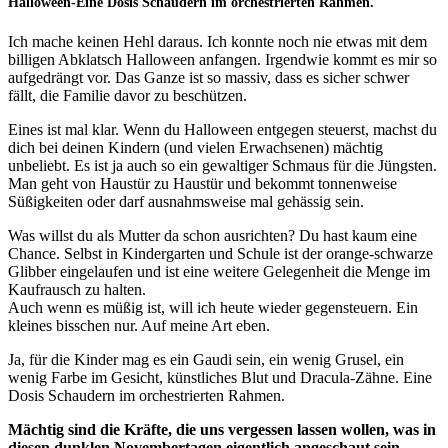
Halloween-Eine Dosis Schaudern im orchestrierten Rahmen.
Ich mache keinen Hehl daraus. Ich konnte noch nie etwas mit dem
billigen Abklatsch Halloween anfangen. Irgendwie kommt es mir so
aufgedrängt vor. Das Ganze ist so massiv, dass es sicher schwer
fällt, die Familie davor zu beschützen.
Eines ist mal klar. Wenn du Halloween entgegen steuerst, machst du
dich bei deinen Kindern (und vielen Erwachsenen) mächtig
unbeliebt. Es ist ja auch so ein gewaltiger Schmaus für die Jüngsten.
Man geht von Haustür zu Haustür und bekommt tonnenweise
Süßigkeiten oder darf ausnahmsweise mal gehässig sein.
Was willst du als Mutter da schon ausrichten? Du hast kaum eine
Chance. Selbst in Kindergarten und Schule ist der orange-schwarze
Glibber eingelaufen und ist eine weitere Gelegenheit die Menge im
Kaufrausch zu halten.
Auch wenn es müßig ist, will ich heute wieder gegensteuern. Ein
kleines bisschen nur. Auf meine Art eben.
Ja, für die Kinder mag es ein Gaudi sein, ein wenig Grusel, ein
wenig Farbe im Gesicht, künstliches Blut und Dracula-Zähne. Eine
Dosis Schaudern im orchestrierten Rahmen.
Mächtig sind die Kräfte, die uns vergessen lassen wollen, was in
diesen dunklen Novembertagen eigentlich angeschaut sein