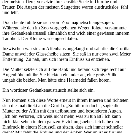
der meisten Tiere, versetzte ihre sensible Seele in Unruhe und
Trauer. Die Augen der meisten Säugetiere waren ausdruckslos, fahl
und lehr.
Doch heute fühlte sie sich vom Zoo magnetisch angezogen.
Während sie den im Zoo vorgegebenen Wegen folgte, verstummte
ihre Gedankenkarussell allmählich und wich einer gewissen inneren
Taubheit. Der Kleine war eingeschlafen.
Inzwischen war sie am Affenhaus angelangt und sah die alte Gorilla
Dame unweit der Glasscheibe sitzen. Sie saß in nur etwa zwei Meter
Entfernung. Zu nah, um sich ihrem Einfluss zu entziehen.
Die Mutter setzte sich auf die Bank und befand sich regelrecht auf
Augenhöhe mit ihr. Sie blickten einander an, eine große Stille
umgab die beiden. Man hätte eine Haarnadel fallen hören.
Ein wortloser Gedankenaustausch stellte sich ein.
Nun formten sich diese Worte erneut in ihrem Inneren und richteten
sich diesmal direkt an die Gorilla. „So hilf mir doch“, sagte die
Mutter zu der Äffin mit den tiefbraunen und besonderen Augen.
„Ich bin verloren, ich weiß nicht mehr, was zu tun ist? Ich kann
nicht klar sehen in dem ganzen Erziehungsnebel. Ich habe den
Eindruck in einem Karussell zu sitzen, dass sich immer schneller
dreht? Mir fehlt die Erdung und der Anker. Warum ist es für uns