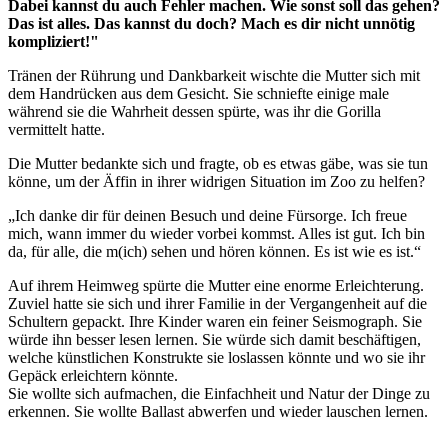
Dabei kannst du auch Fehler machen. Wie sonst soll das gehen?
Das ist alles. Das kannst du doch? Mach es dir nicht unnötig
kompliziert!"
Tränen der Rührung und Dankbarkeit wischte die Mutter sich mit
dem Handrücken aus dem Gesicht. Sie schniefte einige male
während sie die Wahrheit dessen spürte, was ihr die Gorilla
vermittelt hatte.
Die Mutter bedankte sich und fragte, ob es etwas gäbe, was sie tun
könne, um der Äffin in ihrer widrigen Situation im Zoo zu helfen?
„Ich danke dir für deinen Besuch und deine Fürsorge. Ich freue
mich, wann immer du wieder vorbei kommst. Alles ist gut. Ich bin
da, für alle, die m(ich) sehen und hören können. Es ist wie es ist.“
Auf ihrem Heimweg spürte die Mutter eine enorme Erleichterung.
Zuviel hatte sie sich und ihrer Familie in der Vergangenheit auf die
Schultern gepackt. Ihre Kinder waren ein feiner Seismograph. Sie
würde ihn besser lesen lernen. Sie würde sich damit beschäftigen,
welche künstlichen Konstrukte sie loslassen könnte und wo sie ihr
Gepäck erleichtern könnte.
Sie wollte sich aufmachen, die Einfachheit und Natur der Dinge zu
erkennen. Sie wollte Ballast abwerfen und wieder lauschen lernen.