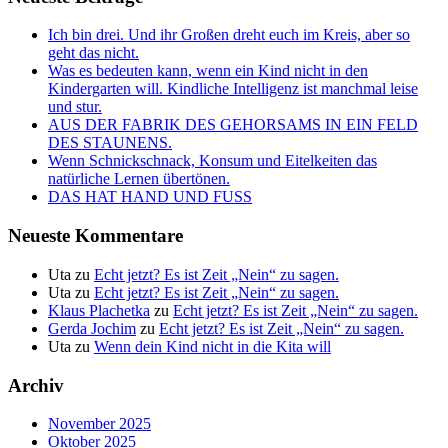
Ich bin drei. Und ihr Großen dreht euch im Kreis, aber so
geht das nicht.
Was es bedeuten kann, wenn ein Kind nicht in den
Kindergarten will. Kindliche Intelligenz ist manchmal leise
und stur.
AUS DER FABRIK DES GEHORSAMS IN EIN FELD
DES STAUNENS.
Wenn Schnickschnack, Konsum und Eitelkeiten das
natürliche Lernen übertönen.
DAS HAT HAND UND FUSS
Neueste Kommentare
Uta
zu
Echt jetzt? Es ist Zeit „Nein“ zu sagen.
Uta
zu
Echt jetzt? Es ist Zeit „Nein“ zu sagen.
Klaus Plachetka
zu
Echt jetzt? Es ist Zeit „Nein“ zu sagen.
Gerda Jochim
zu
Echt jetzt? Es ist Zeit „Nein“ zu sagen.
Uta
zu
Wenn dein Kind nicht in die Kita will
Archiv
November 2025
Oktober 2025