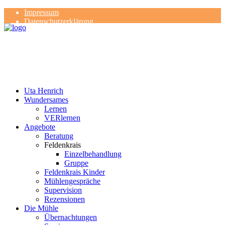
Impressum
Datenschutzerklärung
Kontakt
Rezensionen
Uta Henrich
Wundersames
Lernen
VERlernen
Angebote
Beratung
Feldenkrais
Einzelbehandlung
Gruppe
Feldenkrais Kinder
Mühlengespräche
Supervision
Rezensionen
Die Mühle
Übernachtungen