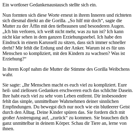
Ein wortloser Gedankenaustausch stellte sich ein.
Nun formten sich diese Worte erneut in ihrem Inneren und richteten
sich diesmal direkt an die Gorilla. „So hilf mir doch“, sagte die
Mutter zu der Äffin mit den tiefbraunen und besonderen Augen.
„Ich bin verloren, ich weiß nicht mehr, was zu tun ist? Ich kann
nicht klar sehen in dem ganzen Erziehungsnebel. Ich habe den
Eindruck in einem Karussell zu sitzen, dass sich immer schneller
dreht? Mir fehlt die Erdung und der Anker. Warum ist es für uns
Menschen so kompliziert, mit den Kindern zu wachsen? Was ist
Erziehung?“
In ihrem Kopf nahm die Mutter die Stimme des Gorilla Weibchens
wahr.
Sie sagte: „Ihr Menschen macht es euch viel zu kompliziert. Eure
heil- und ziellosen Gedanken erschweren euch das schlichte Dasein.
Ihre habt euch viel zu sehr vom Leben entfernt. Dir insbesondere
fehlt das simple, unmittelbare Wahrnehmen deiner sinnlichen
Empfindungen. Du bewegst dich nur noch wie ein blutleerer Geist
durch den Alltag. Deine Kinder spüren das. Sie fordern dich mit
großer Anstrengung auf, „zurück“ zu kommen. Sie brauchen dich
ganz unmittelbar in deinem Körper. Schau dir Tiere an, lerne von
ihnen.