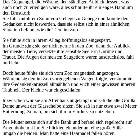
Das Gequengel, die Wäsche, den ständigen Anblick dessen, was
auch noch zu erledigen wäre, alles schnürte ihr ein enges Band um
den Brustkorb.
Sie fuhr mit ihrem Sohn von Gehege zu Gehege und konnte den
Gedanken nicht loswerden, dass sie selbst sich in einer ähnlichen
Situation befand, wie die Tiere im Zoo.
Sie fühlte sich in ihrem Alltag hoffnungslos eingesperrt.
Im Grunde ging sie gar nicht gerne in den Zoo, denn der Anblick
der meisten Tiere, versetzte ihre sensible Seele in Unruhe und
Trauer. Die Augen der meisten Säugetiere waren ausdruckslos, fahl
und lehr.
Doch heute fühlte sie sich vom Zoo magnetisch angezogen.
Während sie den im Zoo vorgegebenen Wegen folgte, verstummte
ihre Gedankenkarussell allmählich und wich einer gewissen inneren
Taubheit. Der Kleine war eingeschlafen.
Inzwischen war sie am Affenhaus angelangt und sah die alte Gorilla
Dame unweit der Glasscheibe sitzen. Sie saß in nur etwa zwei Meter
Entfernung. Zu nah, um sich ihrem Einfluss zu entziehen.
Die Mutter setzte sich auf die Bank und befand sich regelrecht auf
Augenhöhe mit ihr. Sie blickten einander an, eine große Stille
umgab die beiden. Man hätte eine Haarnadel fallen hören.