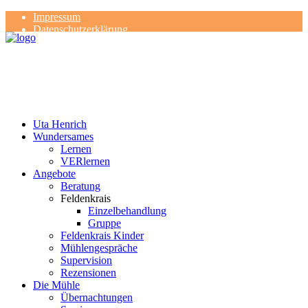
Impressum
Datenschutzerklärung
Kontakt
Rezensionen
Uta Henrich
Wundersames
Lernen
VERlernen
Angebote
Beratung
Feldenkrais
Einzelbehandlung
Gruppe
Feldenkrais Kinder
Mühlengespräche
Supervision
Rezensionen
Die Mühle
Übernachtungen