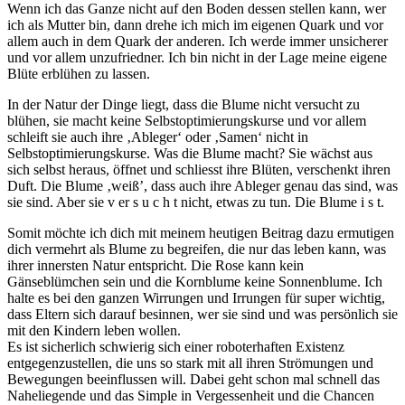
Wenn ich das Ganze nicht auf den Boden dessen stellen kann, wer
ich als Mutter bin, dann drehe ich mich im eigenen Quark und vor
allem auch in dem Quark der anderen. Ich werde immer unsicherer
und vor allem unzufriedner. Ich bin nicht in der Lage meine eigene
Blüte erblühen zu lassen.
In der Natur der Dinge liegt, dass die Blume nicht versucht zu
blühen, sie macht keine Selbstoptimierungskurse und vor allem
schleift sie auch ihre ‚Ableger‘ oder ‚Samen‘ nicht in
Selbstoptimierungskurse. Was die Blume macht? Sie wächst aus
sich selbst heraus, öffnet und schliesst ihre Blüten, verschenkt ihren
Duft. Die Blume ‚weiß’, dass auch ihre Ableger genau das sind, was
sie sind. Aber sie v er s u c h t nicht, etwas zu tun. Die Blume i s t.
Somit möchte ich dich mit meinem heutigen Beitrag dazu ermutigen
dich vermehrt als Blume zu begreifen, die nur das leben kann, was
ihrer innersten Natur entspricht. Die Rose kann kein
Gänseblümchen sein und die Kornblume keine Sonnenblume. Ich
halte es bei den ganzen Wirrungen und Irrungen für super wichtig,
dass Eltern sich darauf besinnen, wer sie sind und was persönlich sie
mit den Kindern leben wollen.
Es ist sicherlich schwierig sich einer roboterhaften Existenz
entgegenzustellen, die uns so stark mit all ihren Strömungen und
Bewegungen beeinflussen will. Dabei geht schon mal schnell das
Naheliegende und das Simple in Vergessenheit und die Chancen