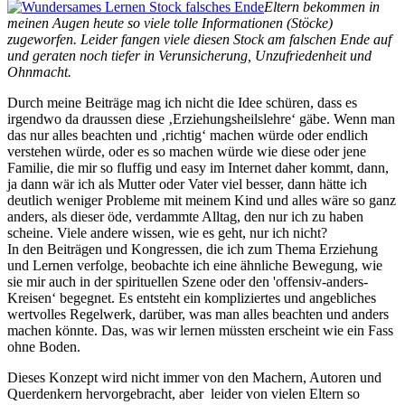
Eltern bekommen in
meinen Augen heute so viele tolle Informationen (Stöcke)
zugeworfen. Leider fangen viele diesen Stock am falschen Ende auf
und geraten noch tiefer in Verunsicherung, Unzufriedenheit und
Ohnmacht.
Durch meine Beiträge mag ich nicht die Idee schüren, dass es
irgendwo da draussen diese ‚Erziehungsheilslehre‘ gäbe. Wenn man
das nur alles beachten und ‚richtig‘ machen würde oder endlich
verstehen würde, oder es so machen würde wie diese oder jene
Familie, die mir so fluffig und easy im Internet daher kommt, dann,
ja dann wär ich als Mutter oder Vater viel besser, dann hätte ich
deutlich weniger Probleme mit meinem Kind und alles wäre so ganz
anders, als dieser öde, verdammte Alltag, den nur ich zu haben
scheine. Viele andere wissen, wie es geht, nur ich nicht?
In den Beiträgen und Kongressen, die ich zum Thema Erziehung
und Lernen verfolge, beobachte ich eine ähnliche Bewegung, wie
sie mir auch in der spirituellen Szene oder den 'offensiv-anders-
Kreisen‘ begegnet. Es entsteht ein kompliziertes und angebliches
wertvolles Regelwerk, darüber, was man alles beachten und anders
machen könnte. Das, was wir lernen müssten erscheint wie ein Fass
ohne Boden.
Dieses Konzept wird nicht immer von den Machern, Autoren und
Querdenkern hervorgebracht, aber leider von vielen Eltern so