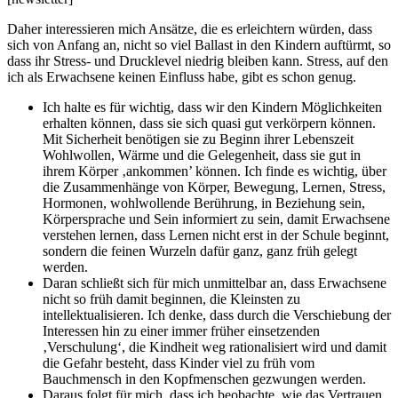
Daher interessieren mich Ansätze, die es erleichtern würden, dass
sich von Anfang an, nicht so viel Ballast in den Kindern auftürmt, so
dass ihr Stress- und Drucklevel niedrig bleiben kann. Stress, auf den
ich als Erwachsene keinen Einfluss habe, gibt es schon genug.
Ich halte es für wichtig, dass wir den Kindern Möglichkeiten
erhalten können, dass sie sich quasi gut verkörpern können.
Mit Sicherheit benötigen sie zu Beginn ihrer Lebenszeit
Wohlwollen, Wärme und die Gelegenheit, dass sie gut in
ihrem Körper ‚ankommen’ können. Ich finde es wichtig, über
die Zusammenhänge von Körper, Bewegung, Lernen, Stress,
Hormonen, wohlwollende Berührung, in Beziehung sein,
Körpersprache und Sein informiert zu sein, damit Erwachsene
verstehen lernen, dass Lernen nicht erst in der Schule beginnt,
sondern die feinen Wurzeln dafür ganz, ganz früh gelegt
werden.
Daran schließt sich für mich unmittelbar an, dass Erwachsene
nicht so früh damit beginnen, die Kleinsten zu
intellektualisieren. Ich denke, dass durch die Verschiebung der
Interessen hin zu einer immer früher einsetzenden
‚Verschulung‘, die Kindheit weg rationalisiert wird und damit
die Gefahr besteht, dass Kinder viel zu früh vom
Bauchmensch in den Kopfmenschen gezwungen werden.
Daraus folgt für mich, dass ich beobachte, wie das Vertrauen