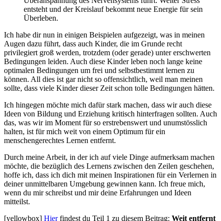
Überanspannung des Nervensystems führt. Weiter Stress
entsteht und der Kreislauf bekommt neue Energie für sein
Überleben.
Ich habe dir nun in einigen Beispielen aufgezeigt, was in meinen
Augen dazu führt, dass auch Kinder, die im Grunde recht
privilegiert groß werden, trotzdem (oder gerade) unter erschwerten
Bedingungen leiden. Auch diese Kinder leben noch lange keine
optimalen Bedingungen um frei und selbstbestimmt lernen zu
können. All dies ist gar nicht so offensichtlich, weil man meinen
sollte, dass viele Kinder dieser Zeit schon tolle Bedingungen hätten.
Ich hingegen möchte mich dafür stark machen, dass wir auch diese
Ideen von Bildung und Erziehung kritisch hinterfragen sollten. Auch
das, was wir im Moment für so erstrebenswert und unumstösslich
halten, ist für mich weit von einem Optimum für ein
menschengerechtes Lernen entfernt.
Durch meine Arbeit, in der ich auf viele Dinge aufmerksam machen
möchte, die bezüglich des Lernens zwischen den Zeilen geschehen,
hoffe ich, dass ich dich mit meinen Inspirationen für ein Verlernen in
deiner unmittelbaren Umgebung gewinnen kann. Ich freue mich,
wenn du mir schreibst und mir deine Erfahrungen und Ideen
mitteilst.
[yellowbox]
Hier
findest du Teil 1 zu diesem Beitrag:
Weit entfernt