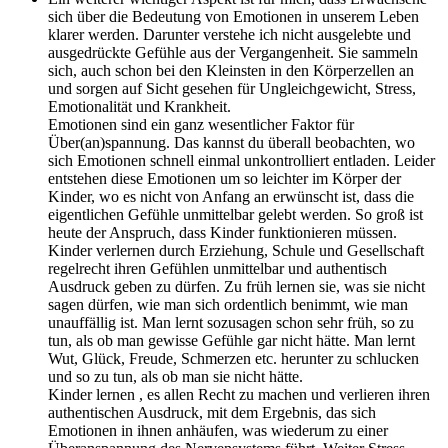
sich über die Bedeutung von Emotionen in unserem Leben
klarer werden. Darunter verstehe ich nicht ausgelebte und
ausgedrückte Gefühle aus der Vergangenheit. Sie sammeln
sich, auch schon bei den Kleinsten in den Körperzellen an
und sorgen auf Sicht gesehen für Ungleichgewicht, Stress,
Emotionalität und Krankheit.
Emotionen sind ein ganz wesentlicher Faktor für
Über(an)spannung. Das kannst du überall beobachten, wo
sich Emotionen schnell einmal unkontrolliert entladen. Leider
entstehen diese Emotionen um so leichter im Körper der
Kinder, wo es nicht von Anfang an erwünscht ist, dass die
eigentlichen Gefühle unmittelbar gelebt werden. So groß ist
heute der Anspruch, dass Kinder funktionieren müssen.
Kinder verlernen durch Erziehung, Schule und Gesellschaft
regelrecht ihren Gefühlen unmittelbar und authentisch
Ausdruck geben zu dürfen. Zu früh lernen sie, was sie nicht
sagen dürfen, wie man sich ordentlich benimmt, wie man
unauffällig ist. Man lernt sozusagen schon sehr früh, so zu
tun, als ob man gewisse Gefühle gar nicht hätte. Man lernt
Wut, Glück, Freude, Schmerzen etc. herunter zu schlucken
und so zu tun, als ob man sie nicht hätte.
Kinder lernen , es allen Recht zu machen und verlieren ihren
authentischen Ausdruck, mit dem Ergebnis, das sich
Emotionen in ihnen anhäufen, was wiederum zu einer