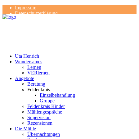
Impressum
Datenschutzerklärung
Kontakt
Rezensionen
Uta Henrich
Wundersames
Lernen
VERlernen
Angebote
Beratung
Feldenkrais
Einzelbehandlung
Gruppe
Feldenkrais Kinder
Mühlengespräche
Supervision
Rezensionen
Die Mühle
Übernachtungen