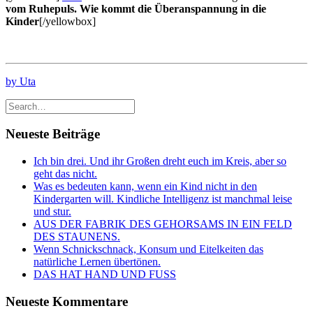
vom Ruhepuls. Wie kommt die Überanspannung in die
Kinder
[/yellowbox]
by Uta
Neueste Beiträge
Ich bin drei. Und ihr Großen dreht euch im Kreis, aber so
geht das nicht.
Was es bedeuten kann, wenn ein Kind nicht in den
Kindergarten will. Kindliche Intelligenz ist manchmal leise
und stur.
AUS DER FABRIK DES GEHORSAMS IN EIN FELD
DES STAUNENS.
Wenn Schnickschnack, Konsum und Eitelkeiten das
natürliche Lernen übertönen.
DAS HAT HAND UND FUSS
Neueste Kommentare