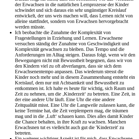
der Erwachsen in die natürlichen Lernprozesse der Kinder
schwindet und sich daraus ein sehr ungünstiger Kreislauf
entwickelt, der uns weis machen will, dass Lernen nicht von
alleine stattfindet, sondern von Erwachsen hervorgebracht
werden müsste.
Ich beobachte die Zunahme der Komplexität von
Fragestellungen in Erziehung und Lernen. Erwachsene
versuchen ständig der Zunahme von Geschwindigkeit und
Komplexität gewachsen zu bleiben. Das Tempo und die
Anforderungen im Alltag steigen. Daraus folgt, wenn wir den
Bewegungen nicht mit Bewusstheit begegnen, dass wir von
den Kindern viel zu oft abverlangen, dass sie sich dem
Erwachsenentempo anpassen. Das wiederum stresst die
Kinder noch mehr und in diesem Zusammenhang entsteht ein
Kreislauf, dem nur mit Achtsamkeit und Bewusstheit zu
entkommen ist. Ich halte es heute für wichtig, sich Raum und
Zeit zu nehmen, um die ‚Kinderzeit‘ zu betreten. Eine Zeit, in
der eine andere Uhr läuft. Eine Uhr die eine andere
Zeitqualität misst. Eine Uhr die Langweile zulassen kann, die
keine Termine hat, die Zeit verplempern mag, die träumen
mag und in die ‚Luft‘ schauen kann. Dies alles damit Kinder
die Chance behalten, in ihre Kraft zu wachsen. Manchen
Erwachsnen tut es vielleicht auch gut die 'Kinderzeit' zu
betreten.
Ein weiterer wichtiger Aspekt ist für mich, dass Erwachsene