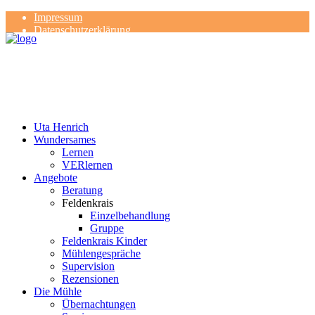
Impressum
Datenschutzerklärung
Kontakt
Rezensionen
Uta Henrich
Wundersames
Lernen
VERlernen
Angebote
Beratung
Feldenkrais
Einzelbehandlung
Gruppe
Feldenkrais Kinder
Mühlengespräche
Supervision
Rezensionen
Die Mühle
Übernachtungen