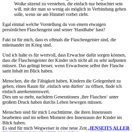
Wolke sitzend zu verstehen, die einfach nur betrachtet sein
will, mit der man so wenig als möglich in Verbindung gehen
solle, wenn sie am Himmel vorbei zieht.
Egal einmal welche Vorstellung du von einem etwaigen
persönlichen Flaschengeist und seiner 'Handhabe' hast?
Fakt ist für mich, dass es oftmals die Flaschengeister sind, die
miteinander im Krieg sind.
Und ich halte es für wertvoll, dass Erwachse dafür sorgen können,
dass die Flaschengeister der Kinder sich nicht all zu sehr aufpusten
müssen. Das gelingt besser, wenn Erwachsene selbst ihre Flasche
samt Inhalt im Blick haben.
Menschen, die die Fähigkeit haben, Kindern die Gelegenheit zu
geben, einen Raum für ‚einfach sein dürfen‘ zu öffnen, finde ich
einfach anerkennenswert.
Dies um so mehr, nachdem Generationen ‚ihre Flaschen‘ unter
großem Druck haben durchs Leben bewegen müssen.
Menschen sind für mich Leuchttürme, die ihren Innenraum
bearbeiten und im selben Moment den Innenraum der Kinder im
Blick haben.
Es sind für mich Wegweiser in eine neue Zeit
‚JENSEITS ALLER