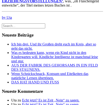
ERZIEHUNGSVORSTELLUNGEN‘
, was, „oh Flaschengeist
entweiche“, der Titel meines letzen Buches ist .
by Uta
Neueste Beiträge
Ich bin drei. Und ihr Großen dreht euch im Kreis, aber so
geht das nicht.
Was es bedeuten kann, wenn ein Kind nicht in den
Kindergarten will. Kindliche Intelligenz ist manchmal leise
und stur.
AUS DER FABRIK DES GEHORSAMS IN EIN FELD
DES STAUNENS.
Wenn Schnickschnack, Konsum und Eitelkeiten das
natürliche Lernen übertönen.
DAS HAT HAND UND FUSS
Neueste Kommentare
Uta
zu
Echt jetzt? Es ist Zeit „Nein“ zu sagen.
Uta
zu
Echt jetzt? Es ist Zeit „Nein“ zu sagen.