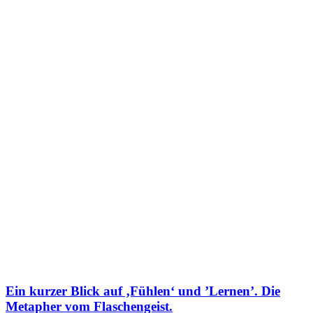
Ein kurzer Blick auf ‚Fühlen‘ und ’Lernen’. Die
Metapher vom Flaschengeist.