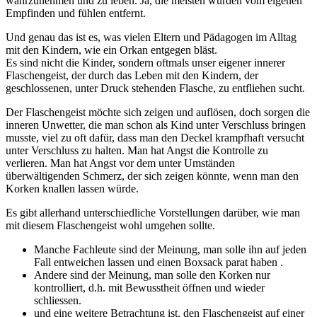
wahrzunehmen und zu leben. Ja, die meisten wurden vom eigenen
Empfinden und fühlen entfernt.
Und genau das ist es, was vielen Eltern und Pädagogen im Alltag
mit den Kindern, wie ein Orkan entgegen bläst.
Es sind nicht die Kinder, sondern oftmals unser eigener innerer
Flaschengeist, der durch das Leben mit den Kindern, der
geschlossenen, unter Druck stehenden Flasche, zu entfliehen sucht.
Der Flaschengeist möchte sich zeigen und auflösen, doch sorgen die
inneren Unwetter, die man schon als Kind unter Verschluss bringen
musste, viel zu oft dafür, dass man den Deckel krampfhaft versucht
unter Verschluss zu halten. Man hat Angst die Kontrolle zu
verlieren. Man hat Angst vor dem unter Umständen
überwältigenden Schmerz, der sich zeigen könnte, wenn man den
Korken knallen lassen würde.
Es gibt allerhand unterschiedliche Vorstellungen darüber, wie man
mit diesem Flaschengeist wohl umgehen sollte.
Manche Fachleute sind der Meinung, man solle ihn auf jeden
Fall entweichen lassen und einen Boxsack parat haben .
Andere sind der Meinung, man solle den Korken nur
kontrolliert, d.h. mit Bewusstheit öffnen und wieder
schliessen.
und eine weitere Betrachtung ist, den Flaschengeist auf einer