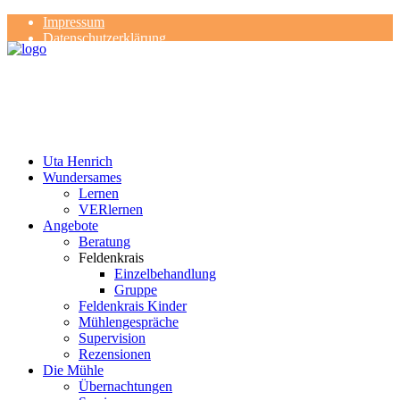
Impressum
Datenschutzerklärung
Kontakt
Rezensionen
Uta Henrich
Wundersames
Lernen
VERlernen
Angebote
Beratung
Feldenkrais
Einzelbehandlung
Gruppe
Feldenkrais Kinder
Mühlengespräche
Supervision
Rezensionen
Die Mühle
Übernachtungen