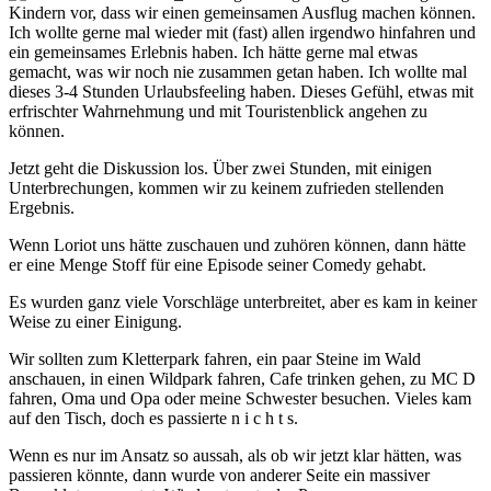
Kindern vor, dass wir einen gemeinsamen Ausflug machen können.
Ich wollte gerne mal wieder mit (fast) allen irgendwo hinfahren und
ein gemeinsames Erlebnis haben. Ich hätte gerne mal etwas
gemacht, was wir noch nie zusammen getan haben. Ich wollte mal
dieses 3-4 Stunden Urlaubsfeeling haben. Dieses Gefühl, etwas mit
erfrischter Wahrnehmung und mit Touristenblick angehen zu
können.
Jetzt geht die Diskussion los. Über zwei Stunden, mit einigen
Unterbrechungen, kommen wir zu keinem zufrieden stellenden
Ergebnis.
Wenn Loriot uns hätte zuschauen und zuhören können, dann hätte
er eine Menge Stoff für eine Episode seiner Comedy gehabt.
Es wurden ganz viele Vorschläge unterbreitet, aber es kam in keiner
Weise zu einer Einigung.
Wir sollten zum Kletterpark fahren, ein paar Steine im Wald
anschauen, in einen Wildpark fahren, Cafe trinken gehen, zu MC D
fahren, Oma und Opa oder meine Schwester besuchen. Vieles kam
auf den Tisch, doch es passierte n i c h t s.
Wenn es nur im Ansatz so aussah, als ob wir jetzt klar hätten, was
passieren könnte, dann wurde von anderer Seite ein massiver