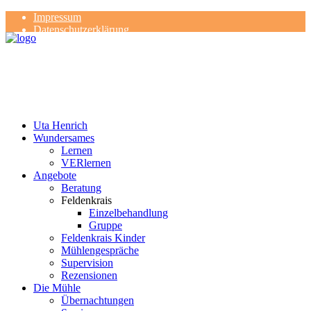
Impressum
Datenschutzerklärung
Kontakt
Rezensionen
Uta Henrich
Wundersames
Lernen
VERlernen
Angebote
Beratung
Feldenkrais
Einzelbehandlung
Gruppe
Feldenkrais Kinder
Mühlengespräche
Supervision
Rezensionen
Die Mühle
Übernachtungen