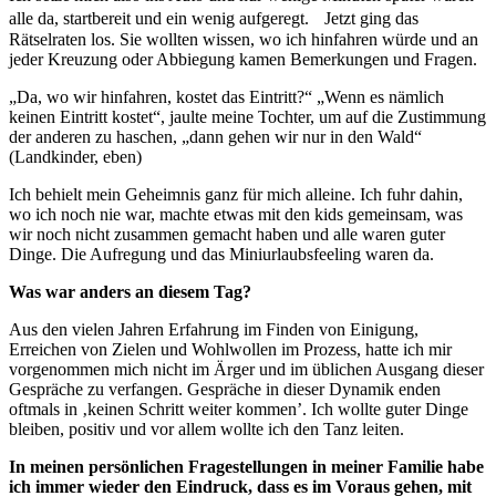
alle da, startbereit und ein wenig aufgeregt. Jetzt ging das
Rätselraten los. Sie wollten wissen, wo ich hinfahren würde und an
jeder Kreuzung oder Abbiegung kamen Bemerkungen und Fragen.
„Da, wo wir hinfahren, kostet das Eintritt?“ „Wenn es nämlich
keinen Eintritt kostet“, jaulte meine Tochter, um auf die Zustimmung
der anderen zu haschen, „dann gehen wir nur in den Wald“
(Landkinder, eben)
Ich behielt mein Geheimnis ganz für mich alleine. Ich fuhr dahin,
wo ich noch nie war, machte etwas mit den kids gemeinsam, was
wir noch nicht zusammen gemacht haben und alle waren guter
Dinge. Die Aufregung und das Miniurlaubsfeeling waren da.
Was war anders an diesem Tag?
Aus den vielen Jahren Erfahrung im Finden von Einigung,
Erreichen von Zielen und Wohlwollen im Prozess, hatte ich mir
vorgenommen mich nicht im Ärger und im üblichen Ausgang dieser
Gespräche zu verfangen. Gespräche in dieser Dynamik enden
oftmals in ‚keinen Schritt weiter kommen’. Ich wollte guter Dinge
bleiben, positiv und vor allem wollte ich den Tanz leiten.
In meinen persönlichen Fragestellungen in meiner Familie habe
ich immer wieder den Eindruck, dass es im Voraus gehen, mit