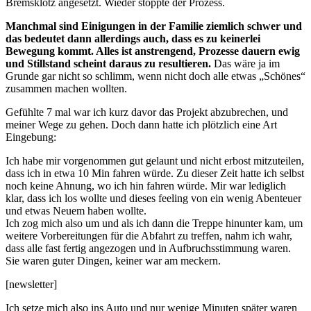
Bremsklotz angesetzt. Wieder stoppte der Prozess.
Manchmal sind Einigungen in der Familie ziemlich schwer und
das bedeutet dann allerdings auch, dass es zu keinerlei
Bewegung kommt. Alles ist anstrengend, Prozesse dauern ewig
und Stillstand scheint daraus zu resultieren.
Das wäre ja im
Grunde gar nicht so schlimm, wenn nicht doch alle etwas „Schönes“
zusammen machen wollten.
Gefühlte 7 mal war ich kurz davor das Projekt abzubrechen, und
meiner Wege zu gehen. Doch dann hatte ich plötzlich eine Art
Eingebung:
Ich habe mir vorgenommen gut gelaunt und nicht erbost mitzuteilen,
dass ich in etwa 10 Min fahren würde. Zu dieser Zeit hatte ich selbst
noch keine Ahnung, wo ich hin fahren würde. Mir war lediglich
klar, dass ich los wollte und dieses feeling von ein wenig Abenteuer
und etwas Neuem haben wollte.
Ich zog mich also um und als ich dann die Treppe hinunter kam, um
weitere Vorbereitungen für die Abfahrt zu treffen, nahm ich wahr,
dass alle fast fertig angezogen und in Aufbruchsstimmung waren.
Sie waren guter Dingen, keiner war am meckern.
[newsletter]
Ich setze mich also ins Auto und nur wenige Minuten später waren