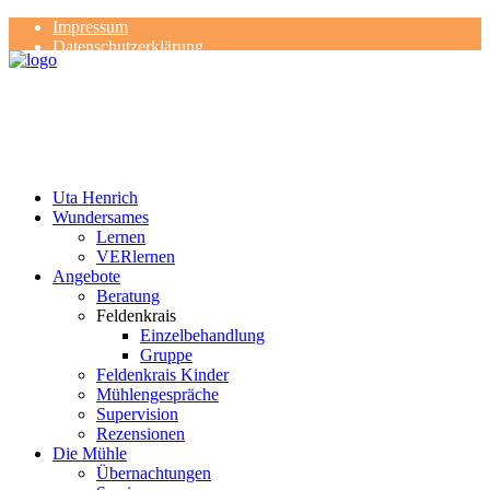
Impressum
Datenschutzerklärung
Kontakt
Rezensionen
Uta Henrich
Wundersames
Lernen
VERlernen
Angebote
Beratung
Feldenkrais
Einzelbehandlung
Gruppe
Feldenkrais Kinder
Mühlengespräche
Supervision
Rezensionen
Die Mühle
Übernachtungen