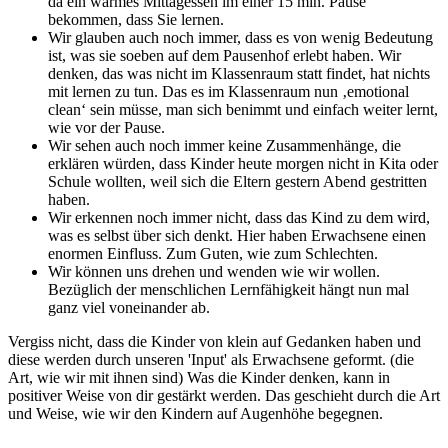
da ein warmes Mittagessen im einer 15 min. Pause
bekommen, dass Sie lernen.
Wir glauben auch noch immer, dass es von wenig Bedeutung
ist, was sie soeben auf dem Pausenhof erlebt haben. Wir
denken, das was nicht im Klassenraum statt findet, hat nichts
mit lernen zu tun. Das es im Klassenraum nun ‚emotional
clean‘ sein müsse, man sich benimmt und einfach weiter lernt,
wie vor der Pause.
Wir sehen auch noch immer keine Zusammenhänge, die
erklären würden, dass Kinder heute morgen nicht in Kita oder
Schule wollten, weil sich die Eltern gestern Abend gestritten
haben.
Wir erkennen noch immer nicht, dass das Kind zu dem wird,
was es selbst über sich denkt. Hier haben Erwachsene einen
enormen Einfluss. Zum Guten, wie zum Schlechten.
Wir können uns drehen und wenden wie wir wollen.
Bezüglich der menschlichen Lernfähigkeit hängt nun mal
ganz viel voneinander ab.
Vergiss nicht, dass die Kinder von klein auf Gedanken haben und
diese werden durch unseren 'Input' als Erwachsene geformt. (die
Art, wie wir mit ihnen sind) Was die Kinder denken, kann in
positiver Weise von dir gestärkt werden. Das geschieht durch die Art
und Weise, wie wir den Kindern auf Augenhöhe begegnen.