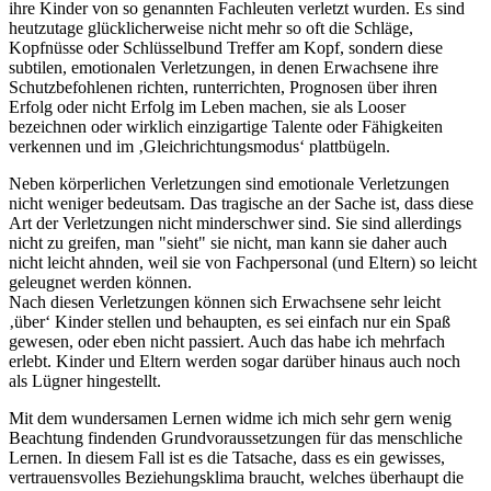
ihre Kinder von so genannten Fachleuten verletzt wurden. Es sind
heutzutage glücklicherweise nicht mehr so oft die Schläge,
Kopfnüsse oder Schlüsselbund Treffer am Kopf, sondern diese
subtilen, emotionalen Verletzungen, in denen Erwachsene ihre
Schutzbefohlenen richten, runterrichten, Prognosen über ihren
Erfolg oder nicht Erfolg im Leben machen, sie als Looser
bezeichnen oder wirklich einzigartige Talente oder Fähigkeiten
verkennen und im ‚Gleichrichtungsmodus‘ plattbügeln.
Neben körperlichen Verletzungen sind emotionale Verletzungen
nicht weniger bedeutsam. Das tragische an der Sache ist, dass diese
Art der Verletzungen nicht minderschwer sind. Sie sind allerdings
nicht zu greifen, man "sieht" sie nicht, man kann sie daher auch
nicht leicht ahnden, weil sie von Fachpersonal (und Eltern) so leicht
geleugnet werden können.
Nach diesen Verletzungen können sich Erwachsene sehr leicht
‚über‘ Kinder stellen und behaupten, es sei einfach nur ein Spaß
gewesen, oder eben nicht passiert. Auch das habe ich mehrfach
erlebt. Kinder und Eltern werden sogar darüber hinaus auch noch
als Lügner hingestellt.
Mit dem wundersamen Lernen widme ich mich sehr gern wenig
Beachtung findenden Grundvoraussetzungen für das menschliche
Lernen. In diesem Fall ist es die Tatsache, dass es ein gewisses,
vertrauensvolles Beziehungsklima braucht, welches überhaupt die