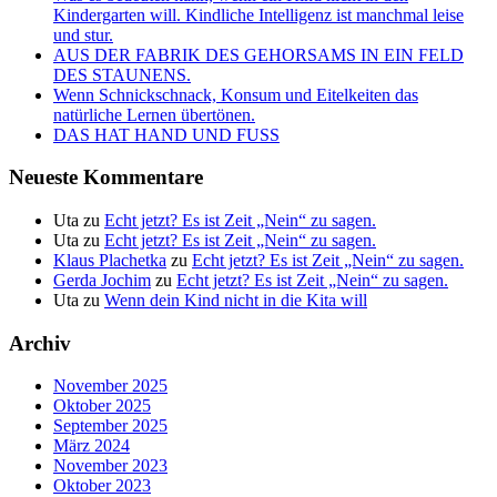
Kindergarten will. Kindliche Intelligenz ist manchmal leise
und stur.
AUS DER FABRIK DES GEHORSAMS IN EIN FELD
DES STAUNENS.
Wenn Schnickschnack, Konsum und Eitelkeiten das
natürliche Lernen übertönen.
DAS HAT HAND UND FUSS
Neueste Kommentare
Uta
zu
Echt jetzt? Es ist Zeit „Nein“ zu sagen.
Uta
zu
Echt jetzt? Es ist Zeit „Nein“ zu sagen.
Klaus Plachetka
zu
Echt jetzt? Es ist Zeit „Nein“ zu sagen.
Gerda Jochim
zu
Echt jetzt? Es ist Zeit „Nein“ zu sagen.
Uta
zu
Wenn dein Kind nicht in die Kita will
Archiv
November 2025
Oktober 2025
September 2025
März 2024
November 2023
Oktober 2023