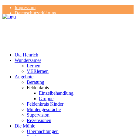
Impressum
Datenschutzerklärung
Kontakt
Rezensionen
Uta Henrich
Wundersames
Lernen
VERlernen
Angebote
Beratung
Feldenkrais
Einzelbehandlung
Gruppe
Feldenkrais Kinder
Mühlengespräche
Supervision
Rezensionen
Die Mühle
Übernachtungen