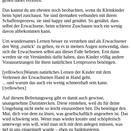
gehen dabei verloren.
Das kannst du am ehesten noch beobachten, wenn du Kleinkinder
beim Spiel zuschaust. Sie sind dermaßen verbunden mit ihrem
Schaffensprozess, sie sind happy und genährt. So genährt, dass
selbst der Erwachsene, beim schieren Zuschauen noch ein wenig
davon abbekommen kann.
Um wundersames Lernen besser zu verstehen und als Erwachsener
den Weg ‚zurück‘ zu gehen, ist es in meinen Augen notwendig, dass
sich die Erwachsenen selbst aus dieser Falle befreien. Erst dann
werden sie ein Verständnis dafür haben, dass Kinder völlig andere
Voraussetzungen für ihren natürlichen Lernprozess benötigen.
[yellowbox]Warum natürliches Lernen der Kinder mit dem
Verlernen der Erwachsenen Hand in Hand geht.
…und warum das auch ein wenig schmerzhaft sein kann.
[/yellowbox]
Auf diesem Befreiungsweg gibt es damit auch gewisse,
unangenehme Durststrecken. Diese entstehen, weil du für deine
Umgebung nicht mehr so leicht einzuordnen bist. Du benötigst den
Mut, dich von dem zu lösen, was gesellschaftlich angesehen ist. Das
wird schwierig sein. Wenn man wieder kreativ und schöpferisch
unterwegs sein will, wird man sich mit dem anlegen müssen, was
tief in uns eingeimpft wurde – eben zu funktionieren.