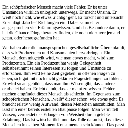
Ein schöpferischer Mensch macht viele Fehler. Er ist unter
Umständen wirklich unlogisch unterwegs. Er macht Unsinn. Er
weiß noch nicht, wie etwas ‚richtig‘ geht. Er forscht und untersucht.
Er schlägt ‚falsche‘ Richtungen ein. Dabei sammelt er
ausgesprochen viel Erfahrungswissen. Und das Besondere daran, er
hat die Chance Dinge herauszufinden, die noch nie zuvor jemand
getan, oder herausgefunden hat.
Wir haben aber die unausgesprochen gesellschaftliche Übereinkunft,
dass wir Produzenten und Konsumenten hervorbringen. Ein
Mensch, dem mitgeteilt wird, wie man etwas macht, wird zum
Produzenten. Ein ein Produzent hat wenig Gelegenheit
selbstbestimmt seinen Interessen zu folgen und Umstände zu
erforschen. Ihm wird keine Zeit gegeben, in offenen Fragen zu
leben, sich gut mit noch nicht geklärten Fragestellungen zu fühlen.
Er wird so ausgebildet, dass man ihm Wissen gibt, dass andere
erarbeitet haben. Er lebt damit, dass er meint zu wissen. Fehler
machen empfindet dieser Mensch als schlecht. Im Gegensatz zum
schöpferischen Menschen, „weiß“ dieser schon, wie etwas geht. Es
braucht relativ wenig Aufwand, diesen Menschen auszubilden. Man
lässt ihn einer bereits erstellten Blaupause folgen. Man vermittelt
Wissen, vermeidet das Erlangen von Weisheit durch gelebte
Erfahrung. Das ist wirtschaftlich und das Tolle daran ist, dass diese
Menschen im selben Moment Konsumenten sein können. Das passt