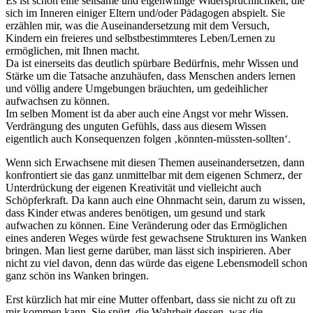
Es ist schon eine seltsame und eigenwillige Widersprüchlichkeit, die
sich im Inneren einiger Eltern und/oder Pädagogen abspielt. Sie
erzählen mir, was die Auseinandersetzung mit dem Versuch,
Kindern ein freieres und selbstbestimmteres Leben/Lernen zu
ermöglichen, mit Ihnen macht.
Da ist einerseits das deutlich spürbare Bedürfnis, mehr Wissen und
Stärke um die Tatsache anzuhäufen, dass Menschen anders lernen
und völlig andere Umgebungen bräuchten, um gedeihlicher
aufwachsen zu können.
Im selben Moment ist da aber auch eine Angst vor mehr Wissen.
Verdrängung des unguten Gefühls, dass aus diesem Wissen
eigentlich auch Konsequenzen folgen ‚könnten-müssten-sollten‘.
Wenn sich Erwachsene mit diesen Themen auseinandersetzen, dann
konfrontiert sie das ganz unmittelbar mit dem eigenen Schmerz, der
Unterdrückung der eigenen Kreativität und vielleicht auch
Schöpferkraft. Da kann auch eine Ohnmacht sein, darum zu wissen,
dass Kinder etwas anderes benötigen, um gesund und stark
aufwachen zu können. Eine Veränderung oder das Ermöglichen
eines anderen Weges würde fest gewachsene Strukturen ins Wanken
bringen. Man liest gerne darüber, man lässt sich inspirieren. Aber
nicht zu viel davon, denn das würde das eigene Lebensmodell schon
ganz schön ins Wanken bringen.
Erst kürzlich hat mir eine Mutter offenbart, dass sie nicht zu oft zu
mir kommen kann. Sie spürt, die Wahrheit dessen, was die