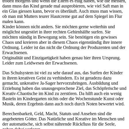
trödelt morgens und wenn die Eltern es eilig haben, wie die meisten,
dann muss das Kind gerade mal ausprobieren, wie viel Saft man in
ein Glas giessen kann, bevor es überläuft. Auch muss man wissen,
ob man mit Mutters teurer Hautcreme gut auf dem Spiegel im Flur
malen kann.
Kinder können nicht anders. Sie möchten gerne weiterhin und
möglichst ungestört in ihrer rechten Gehirnhälfte surfen. Sie
möchten ständig in Bewegung sein. Sie benötigen ein gewisses
Chaos und kreieren aber in diesem Chaos eigenständig ihre innere
Ordnung. Leider ist das nicht die Ordnung der Produzenten und der
Erwachsenen.
Originalität und Einzigartigkeit haben genau hier ihren Ursprung.
Leider zum Leidwesen der Erwachsenen.
Das Schulsystem ist viel zu sehr darauf aus, das Surfen der Kinder
in ihrem kreativen Geist zu verhindern. Es ist geradezu dazu
gemacht, unkreative Ja-Sager hervorzubringen. Ausbildung und
Erziehung haben das unausgesprochene Ziel, das Schöpferische und
Kreativ-Chaotische im Kind zu zerstören. Da hilft auch ein wenig
Basteln im Kindergarten nichts oder die Wochenstunde Kunst oder
Musik, deren Ergebnis dann auch noch durch Noten bewertet wird.
Berechenbarkeit, Geld, Macht, Statuts und Ansehen sind die
angebeteten Götter. Das Natürliche und Kreative im Menschen und
der automatische, sich selbst nährende Rückfluss für die Seele,