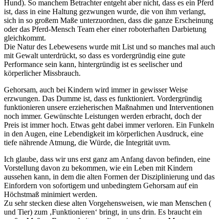
Hund). So manchem Betrachter entgeht aber nicht, dass es ein Pferd
ist, dass in eine Haltung gezwungen wurde, die von ihm verlangt,
sich in so großem Maße unterzuordnen, dass die ganze Erscheinung
oder das Pferd-Mensch Team eher einer roboterhaften Darbietung
gleichkommt.
Die Natur des Lebewesens wurde mit List und so manches mal auch
mit Gewalt unterdrückt, so dass es vordergründig eine gute
Performance sein kann, hintergründig ist es seelischer und
körperlicher Missbrauch.
Gehorsam, auch bei Kindern wird immer in gewisser Weise
erzwungen. Das Dumme ist, dass es funktioniert. Vordergründig
funktionieren unsere erzieherischen Maßnahmen und Interventionen
noch immer. Gewünschte Leistungen werden erbracht, doch der
Preis ist immer hoch. Etwas geht dabei immer verloren. Ein Funkeln
in den Augen, eine Lebendigkeit im körperlichen Ausdruck, eine
tiefe nährende Atmung, die Würde, die Integrität uvm.
Ich glaube, dass wir uns erst ganz am Anfang davon befinden, eine
Vorstellung davon zu bekommen, wie ein Leben mit Kindern
aussehen kann, in dem die alten Formen der Disziplinierung und das
Einfordern von sofortigem und unbedingtem Gehorsam auf ein
Höchstmaß minimiert werden.
Zu sehr stecken diese alten Vorgehensweisen, wie man Menschen (
und Tier) zum ‚Funktionieren‘ bringt, in uns drin. Es braucht ein