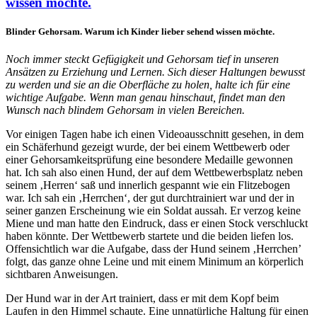
wissen möchte.
Blinder Gehorsam. Warum ich Kinder lieber sehend wissen möchte.
Noch immer steckt Gefügigkeit und Gehorsam tief in unseren
Ansätzen zu Erziehung und Lernen. Sich dieser Haltungen bewusst
zu werden und sie an die Oberfläche zu holen, halte ich für eine
wichtige Aufgabe. Wenn man genau hinschaut, findet man den
Wunsch nach blindem Gehorsam in vielen Bereichen.
Vor einigen Tagen habe ich einen Videoausschnitt gesehen, in dem
ein Schäferhund gezeigt wurde, der bei einem Wettbewerb oder
einer Gehorsamkeitsprüfung eine besondere Medaille gewonnen
hat. Ich sah also einen Hund, der auf dem Wettbewerbsplatz neben
seinem ‚Herren‘ saß und innerlich gespannt wie ein Flitzebogen
war. Ich sah ein ‚Herrchen‘, der gut durchtrainiert war und der in
seiner ganzen Erscheinung wie ein Soldat aussah. Er verzog keine
Miene und man hatte den Eindruck, dass er einen Stock verschluckt
haben könnte. Der Wettbewerb startete und die beiden liefen los.
Offensichtlich war die Aufgabe, dass der Hund seinem ‚Herrchen’
folgt, das ganze ohne Leine und mit einem Minimum an körperlich
sichtbaren Anweisungen.
Der Hund war in der Art trainiert, dass er mit dem Kopf beim
Laufen in den Himmel schaute. Eine unnatürliche Haltung für einen