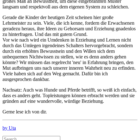
großes Maß an Bewusstheit, um diese eingebrannten Muster
langsam und respektvoll aus dem eigenen System zu schleichen.
Gerade die Kinder der heutigen Zeit scheinen hier große
Lehrmeister zu sein. Viele, die ich kenne, fordern die Erwachsenen
geradezu heraus, ihre Ideen zu Gehorsam und Erziehung gnadenlos
zu hinterfragen. Und das mit gutem Grund.
Vor wie nach wird ein Umdenken in Erziehung und Lernen nicht
durch das Umlegen irgendeines Schalters hervorgebracht, sondern
durch ein erhöhtes Bewusstsein und den Willen sich dem
unbequemen Nichtwissen zu stellen, wie es denn anders gehen
könnte? Wir müssen das regelrecht 'neu' in Erfahrung bringen, den
Mut aufbringen uns nach unserer inneren Wahrheit neu zu erfinden.
Viele haben sich auf den Weg gemacht. Dafür bin ich
ausgesprochen dankbar.
Nachsatz: Auch was Hunde und Pferde betrifft, so weiß ich einfach,
dass es anders geht. Topleistungen können erbracht werden und sie
gründen auf eine wundervolle, würdige Beziehung.
Gerne lese ich von dir.
by Uta