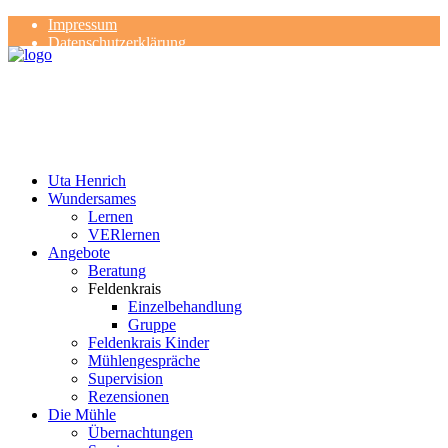
Impressum
Datenschutzerklärung
Kontakt
Rezensionen
Uta Henrich
Wundersames
Lernen
VERlernen
Angebote
Beratung
Feldenkrais
Einzelbehandlung
Gruppe
Feldenkrais Kinder
Mühlengespräche
Supervision
Rezensionen
Die Mühle
Übernachtungen