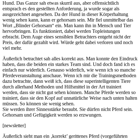
Hund. Das Ganze sah etwas skurril aus, aber offensichtlich
entsprach es den gestellten Anforderung, ja wurde sogar als
ausgezeichnet angesehen. Da der Hund in dieser Körperhaltung
wenig sehen kann, kann er gehorsam sein. Mir fiel unmittelbar das
Wort „Blinder Gehorsam“ ein. Man kann ihn in Mensch und Tier
hervorbringen. Es funktioniert, dabei werden Topleistungen
erbracht. Dem Auge eines sensiblen Betrachters entgeht nicht der
Preis, der dafür gezahlt wird. Würde geht dabei verloren und noch
viel mehr.
Äußerlich betrachtet sah alles korrekt aus. Man konnte den Eindruck
haben, dass die beiden ein starkes Team sind. Und doch fand ich es
einfach nur widerlich. Genauso widerlich, wie wenn ich so manche
Pferdeveranstaltung anschaue. Wenn ich mir die Trainingsmethoden
dazu betrachte, dann weiß ich, dass diese superintelligenten Tiere
durch allerhand Methoden und Hilfsmittel in der Art trainiert
werden, dass sie nicht gut sehen können. Manche Pferde werden so
trainiert, dass sie den Kopf auf unnatürliche Weise nach unten halten
müssen. So können sie wenig sehen.
Sie werden ihrer Sinnesstärke beraubt. Sie dürfen nicht Pferd sein.
Gehorsam und Gefügigkeit werden so erzwungen.
[newsletter]
Äußerlich sieht man ein ‚korrekt’ gerittenes Pferd (vorgeführten