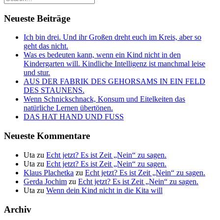
Neueste Beiträge
Ich bin drei. Und ihr Großen dreht euch im Kreis, aber so
geht das nicht.
Was es bedeuten kann, wenn ein Kind nicht in den
Kindergarten will. Kindliche Intelligenz ist manchmal leise
und stur.
AUS DER FABRIK DES GEHORSAMS IN EIN FELD
DES STAUNENS.
Wenn Schnickschnack, Konsum und Eitelkeiten das
natürliche Lernen übertönen.
DAS HAT HAND UND FUSS
Neueste Kommentare
Uta
zu
Echt jetzt? Es ist Zeit „Nein“ zu sagen.
Uta
zu
Echt jetzt? Es ist Zeit „Nein“ zu sagen.
Klaus Plachetka
zu
Echt jetzt? Es ist Zeit „Nein“ zu sagen.
Gerda Jochim
zu
Echt jetzt? Es ist Zeit „Nein“ zu sagen.
Uta
zu
Wenn dein Kind nicht in die Kita will
Archiv