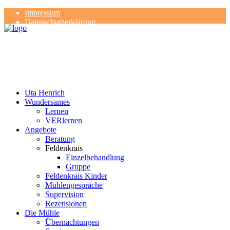
Impressum
Datenschutzerklärung
Kontakt
Rezensionen
Uta Henrich
Wundersames
Lernen
VERlernen
Angebote
Beratung
Feldenkrais
Einzelbehandlung
Gruppe
Feldenkrais Kinder
Mühlengespräche
Supervision
Rezensionen
Die Mühle
Übernachtungen