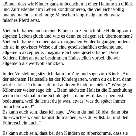
könnte, dass wir Kinder ganz unbedacht mit einer Haltung zu Glück
und Zufriedenheit im Leben konditionieren, die vielleicht völlig
unangebracht ist und junge Menschen langfristig auf ein ganz
falsches Pferd setzt.
Vielleicht haben auch meine Kinder ein ziemlich üble Haltung zum
eigenen Lebensglück und wie es denn zu erlagen sei, übernommen?
Vielleicht habe ich einen ganz marginalen Fehler begangen, indem
ich sie in gewisser Weise auf eine gesellschaftlich erdachte und
allgemein akzeptierte, imaginäre Schiene gesetzt habe? Diese
Schiene führt an ganz bestimmten Haltestellen vorbei, die wir
allgemein als wertvoll abnicken.
In der Vorstellung sitze ich dann im Zug und sage zum Kind: „An
der nächsten Haltestelle ist der Kindergarten, wenn du da bist, dann
wird es toll. Da kannst du mit anderen Kindern spielen.“ Wenige
Kilometer weiter sage ich: „ Beim nächsten Halt ist die Einschulung,
wenn du erst mal in die Schule gehst, dann wird das Leben erst
bedeutsam, weil da lernst du ja was, etwas, was du später immer
brauchen wirst!“
Es kann auch sein, dass ich sage: „Wenn du mal 18 bist, dann bist
du erwachsen, dann kannst du machen, was du willst. Ja, und den
Führerschein auch.“
Es kann auch sein, dass bei den Kindern so rüberkomme, dass sie