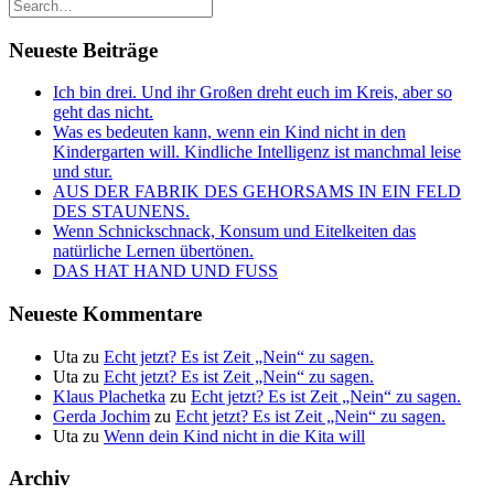
Neueste Beiträge
Ich bin drei. Und ihr Großen dreht euch im Kreis, aber so
geht das nicht.
Was es bedeuten kann, wenn ein Kind nicht in den
Kindergarten will. Kindliche Intelligenz ist manchmal leise
und stur.
AUS DER FABRIK DES GEHORSAMS IN EIN FELD
DES STAUNENS.
Wenn Schnickschnack, Konsum und Eitelkeiten das
natürliche Lernen übertönen.
DAS HAT HAND UND FUSS
Neueste Kommentare
Uta
zu
Echt jetzt? Es ist Zeit „Nein“ zu sagen.
Uta
zu
Echt jetzt? Es ist Zeit „Nein“ zu sagen.
Klaus Plachetka
zu
Echt jetzt? Es ist Zeit „Nein“ zu sagen.
Gerda Jochim
zu
Echt jetzt? Es ist Zeit „Nein“ zu sagen.
Uta
zu
Wenn dein Kind nicht in die Kita will
Archiv