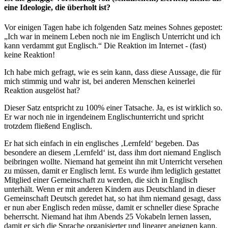
eine Ideologie, die überholt ist?
Vor einigen Tagen habe ich folgenden Satz meines Sohnes gepostet:
„Ich war in meinem Leben noch nie im Englisch Unterricht und ich
kann verdammt gut Englisch.“ Die Reaktion im Internet - (fast)
keine Reaktion!
Ich habe mich gefragt, wie es sein kann, dass diese Aussage, die für
mich stimmig und wahr ist, bei anderen Menschen keinerlei
Reaktion ausgelöst hat?
Dieser Satz entspricht zu 100% einer Tatsache. Ja, es ist wirklich so.
Er war noch nie in irgendeinem Englischunterricht und spricht
trotzdem fließend Englisch.
Er hat sich einfach in ein englisches ‚Lernfeld‘ begeben. Das
besondere an diesem ‚Lernfeld‘ ist, dass ihm dort niemand Englisch
beibringen wollte. Niemand hat gemeint ihn mit Unterricht versehen
zu müssen, damit er Englisch lernt. Es wurde ihm lediglich gestattet
Mitglied einer Gemeinschaft zu werden, die sich in Englisch
unterhält. Wenn er mit anderen Kindern aus Deutschland in dieser
Gemeinschaft Deutsch geredet hat, so hat ihm niemand gesagt, dass
er nun aber Englisch reden müsse, damit er schneller diese Sprache
beherrscht. Niemand hat ihm Abends 25 Vokabeln lernen lassen,
damit er sich die Sprache organisierter und linearer aneignen kann.