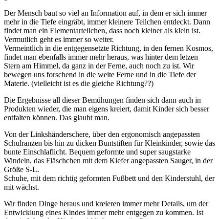
Der Mensch baut so viel an Information auf, in dem er sich immer
mehr in die Tiefe eingräbt, immer kleinere Teilchen entdeckt. Dann
findet man ein Elementarteilchen, dass noch kleiner als klein ist.
Vermutlich geht es immer so weiter.
Vermeintlich in die entgegensetzte Richtung, in den fernen Kosmos,
findet man ebenfalls immer mehr heraus, was hinter dem letzen
Stern am Himmel, da ganz in der Ferne, auch noch zu ist. Wir
bewegen uns forschend in die weite Ferne und in die Tiefe der
Materie. (vielleicht ist es die gleiche Richtung??)
Die Ergebnisse all dieser Bemühungen finden sich dann auch in
Produkten wieder, die man eigens kreiert, damit Kinder sich besser
entfalten können. Das glaubt man.
Von der Linkshänderschere, über den ergonomisch angepassten
Schulranzen bis hin zu dicken Buntstiften für Kleinkinder, sowie das
bunte Einschlaflicht. Bequem geformte und super saugstarke
Windeln, das Fläschchen mit dem Kiefer angepassten Sauger, in der
Größe S-L.
Schuhe, mit dem richtig geformten Fußbett und den Kinderstuhl, der
mit wächst.
Wir finden Dinge heraus und kreieren immer mehr Details, um der
Entwicklung eines Kindes immer mehr entgegen zu kommen. Ist