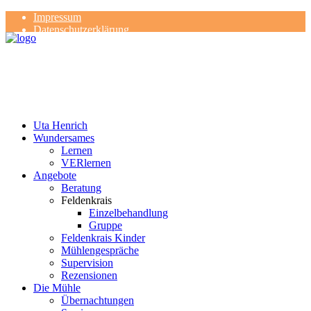
Impressum
Datenschutzerklärung
Kontakt
Rezensionen
Uta Henrich
Wundersames
Lernen
VERlernen
Angebote
Beratung
Feldenkrais
Einzelbehandlung
Gruppe
Feldenkrais Kinder
Mühlengespräche
Supervision
Rezensionen
Die Mühle
Übernachtungen