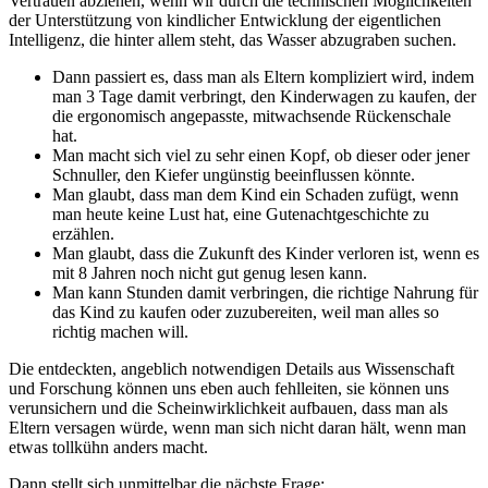
Vertrauen abziehen, wenn wir durch die technischen Möglichkeiten
der Unterstützung von kindlicher Entwicklung der eigentlichen
Intelligenz, die hinter allem steht, das Wasser abzugraben suchen.
Dann passiert es, dass man als Eltern kompliziert wird, indem
man 3 Tage damit verbringt, den Kinderwagen zu kaufen, der
die ergonomisch angepasste, mitwachsende Rückenschale
hat.
Man macht sich viel zu sehr einen Kopf, ob dieser oder jener
Schnuller, den Kiefer ungünstig beeinflussen könnte.
Man glaubt, dass man dem Kind ein Schaden zufügt, wenn
man heute keine Lust hat, eine Gutenachtgeschichte zu
erzählen.
Man glaubt, dass die Zukunft des Kinder verloren ist, wenn es
mit 8 Jahren noch nicht gut genug lesen kann.
Man kann Stunden damit verbringen, die richtige Nahrung für
das Kind zu kaufen oder zuzubereiten, weil man alles so
richtig machen will.
Die entdeckten, angeblich notwendigen Details aus Wissenschaft
und Forschung können uns eben auch fehlleiten, sie können uns
verunsichern und die Scheinwirklichkeit aufbauen, dass man als
Eltern versagen würde, wenn man sich nicht daran hält, wenn man
etwas tollkühn anders macht.
Dann stellt sich unmittelbar die nächste Frage: