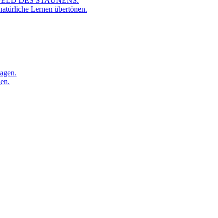
FELD DES STAUNENS.
atürliche Lernen übertönen.
sagen.
gen.