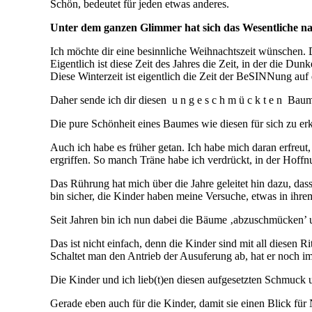
Schön, bedeutet für jeden etwas anderes.
Unter dem ganzen Glimmer hat sich das Wesentliche n
Ich möchte dir eine besinnliche Weihnachtszeit wünschen. 
Eigentlich ist diese Zeit des Jahres die Zeit, in der die Dun
Diese Winterzeit ist eigentlich die Zeit der BeSINNung auf
Daher sende ich dir diesen u n g e s c h m ü c k t e n Baum
Die pure Schönheit eines Baumes wie diesen für sich zu er
Auch ich habe es früher getan. Ich habe mich daran erfre
ergriffen. So manch Träne habe ich verdrückt, in der Hoffnun
Das Rührung hat mich über die Jahre geleitet hin dazu, dass
bin sicher, die Kinder haben meine Versuche, etwas in ihr
Seit Jahren bin ich nun dabei die Bäume ‚abzuschmücken’ 
Das ist nicht einfach, denn die Kinder sind mit all diesen R
Schaltet man den Antrieb der Ausuferung ab, hat er noch i
Die Kinder und ich lieb(t)en diesen aufgesetzten Schmuck 
Gerade eben auch für die Kinder, damit sie einen Blick für