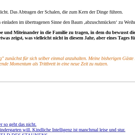
licht. Das Abtragen der Schalen, die zum Kern der Dinge führen.
ch einladen im übertragenen Sinne den Baum ‚abzuschmücken‘ zu Weih
be und Miteinander in die Familie zu tragen, in dem du bewusst 
as zeigst, was vielleicht nicht in diesem Jahr, aber eines Tages f
g" zunächst für sich selber einmal anzuhalten. Meine bisherigen Gäste
ende Momentum als Trittbrett in eine neue Zeit zu nutzen.
r so geht das nicht.
dergarten will. Kindliche Intelligenz ist manchmal leise und stur.