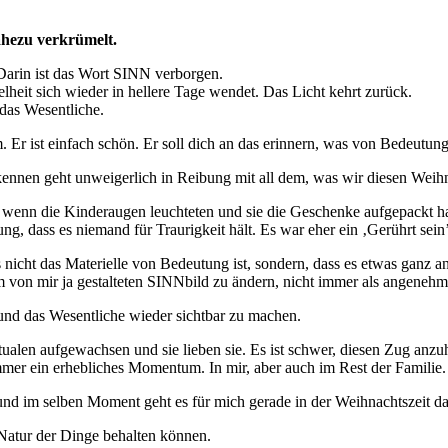
ahezu verkrümelt.
Darin ist das Wort SINN verborgen.
kelheit sich wieder in hellere Tage wendet. Das Licht kehrt zurück.
 das Wesentliche.
. Er ist einfach schön. Er soll dich an das erinnern, was von Bedeutung 
kennen geht unweigerlich in Reibung mit all dem, was wir diesen Weihn
ut, wenn die Kinderaugen leuchteten und sie die Geschenke aufgepackt
g, dass es niemand für Traurigkeit hält. Es war eher ein ‚Gerührt sein’ 
 nicht das Materielle von Bedeutung ist, sondern, dass es etwas ganz a
em von mir ja gestalteten SINNbild zu ändern, nicht immer als angene
und das Wesentliche wieder sichtbar zu machen.
itualen aufgewachsen und sie lieben sie. Es ist schwer, diesen Zug anzu
mmer ein erhebliches Momentum. In mir, aber auch im Rest der Familie.
und im selben Moment geht es für mich gerade in der Weihnachtszeit d
 Natur der Dinge behalten können.