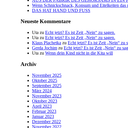
AUS DER FABRIK DES GEHORSAMS IN EIN 
Wenn Schnickschnack, Konsum und Eitelkeiten das n
DAS HAT HAND UND FUSS
Neueste Kommentare
Uta
zu
Echt jetzt? Es ist Zeit „Nein“ zu sagen.
Uta
zu
Echt jetzt? Es ist Zeit „Nein“ zu sagen.
Klaus Plachetka
zu
Echt jetzt? Es ist Zeit „Nein“ zu 
Gerda Jochim
zu
Echt jetzt? Es ist Zeit „Nein“ zu sa
Uta
zu
Wenn dein Kind nicht in die Kita will
Archiv
November 2025
Oktober 2025
September 2025
März 2024
November 2023
Oktober 2023
April 2023
Februar 2023
Januar 2023
Dezember 2022
November 2022