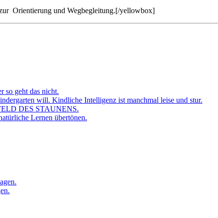
zur Orientierung und Wegbegleitung.[/yellowbox]
r so geht das nicht.
dergarten will. Kindliche Intelligenz ist manchmal leise und stur.
FELD DES STAUNENS.
atürliche Lernen übertönen.
sagen.
gen.