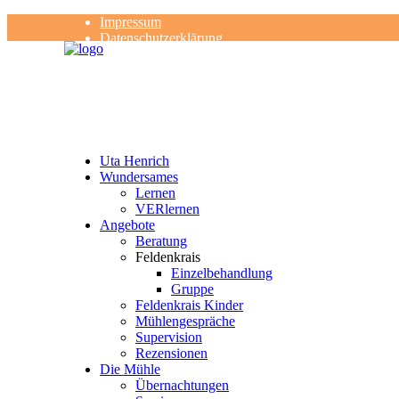
Impressum
Datenschutzerklärung
Kontakt
Rezensionen
Uta Henrich
Wundersames
Lernen
VERlernen
Angebote
Beratung
Feldenkrais
Einzelbehandlung
Gruppe
Feldenkrais Kinder
Mühlengespräche
Supervision
Rezensionen
Die Mühle
Übernachtungen