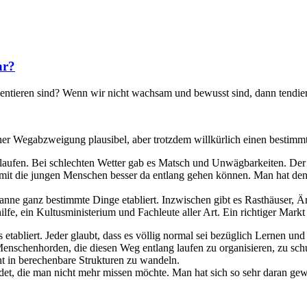
ar?
ntieren sind? Wenn wir nicht wachsam und bewusst sind, dann tendiere
einer Wegabzweigung plausibel, aber trotzdem willkürlich einen best
gelaufen. Bei schlechten Wetter gab es Matsch und Unwägbarkeiten. De
, damit die jungen Menschen besser da entlang gehen können. Man hat d
panne ganz bestimmte Dinge etabliert. Inzwischen gibt es Rasthäuser, 
e, ein Kultusministerium und Fachleute aller Art. Ein richtiger Markt 
s etabliert. Jeder glaubt, dass es völlig normal sei bezüglich Lernen u
nschenhorden, die diesen Weg entlang laufen zu organisieren, zu schu
t in berechenbare Strukturen zu wandeln.
ldet, die man nicht mehr missen möchte. Man hat sich so sehr daran ge