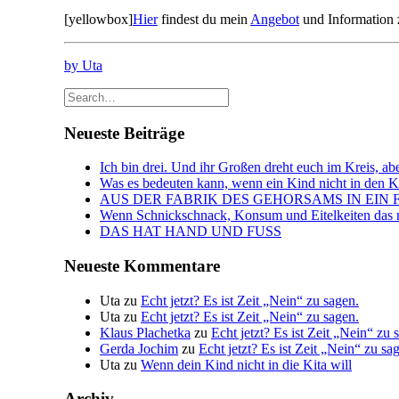
[yellowbox]
Hier
findest du mein
Angebot
und Information 
by Uta
Neueste Beiträge
Ich bin drei. Und ihr Großen dreht euch im Kreis, abe
Was es bedeuten kann, wenn ein Kind nicht in den Kin
AUS DER FABRIK DES GEHORSAMS IN EIN 
Wenn Schnickschnack, Konsum und Eitelkeiten das n
DAS HAT HAND UND FUSS
Neueste Kommentare
Uta
zu
Echt jetzt? Es ist Zeit „Nein“ zu sagen.
Uta
zu
Echt jetzt? Es ist Zeit „Nein“ zu sagen.
Klaus Plachetka
zu
Echt jetzt? Es ist Zeit „Nein“ zu 
Gerda Jochim
zu
Echt jetzt? Es ist Zeit „Nein“ zu sa
Uta
zu
Wenn dein Kind nicht in die Kita will
Archiv