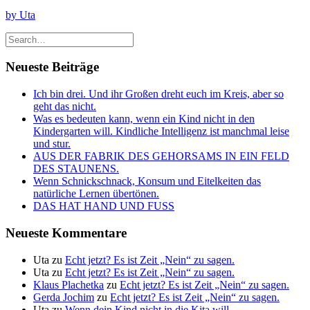
by Uta
Neueste Beiträge
Ich bin drei. Und ihr Großen dreht euch im Kreis, aber so
geht das nicht.
Was es bedeuten kann, wenn ein Kind nicht in den
Kindergarten will. Kindliche Intelligenz ist manchmal leise
und stur.
AUS DER FABRIK DES GEHORSAMS IN EIN FELD
DES STAUNENS.
Wenn Schnickschnack, Konsum und Eitelkeiten das
natürliche Lernen übertönen.
DAS HAT HAND UND FUSS
Neueste Kommentare
Uta
zu
Echt jetzt? Es ist Zeit „Nein“ zu sagen.
Uta
zu
Echt jetzt? Es ist Zeit „Nein“ zu sagen.
Klaus Plachetka
zu
Echt jetzt? Es ist Zeit „Nein“ zu sagen.
Gerda Jochim
zu
Echt jetzt? Es ist Zeit „Nein“ zu sagen.
Uta
zu
Wenn dein Kind nicht in die Kita will