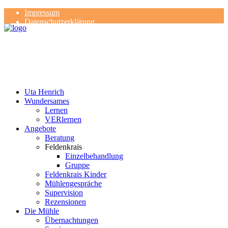
Impressum
Datenschutzerklärung
Kontakt
Rezensionen
Uta Henrich
Wundersames
Lernen
VERlernen
Angebote
Beratung
Feldenkrais
Einzelbehandlung
Gruppe
Feldenkrais Kinder
Mühlengespräche
Supervision
Rezensionen
Die Mühle
Übernachtungen