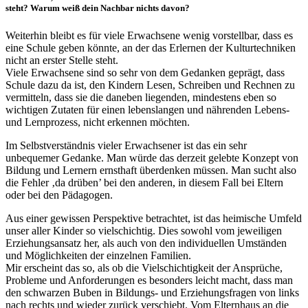
steht? Warum weiß dein Nachbar nichts davon?
Weiterhin bleibt es für viele Erwachsene wenig vorstellbar, dass es
eine Schule geben könnte, an der das Erlernen der Kulturtechniken
nicht an erster Stelle steht.
Viele Erwachsene sind so sehr von dem Gedanken geprägt, dass
Schule dazu da ist, den Kindern Lesen, Schreiben und Rechnen zu
vermitteln, dass sie die daneben liegenden, mindestens eben so
wichtigen Zutaten für einen lebenslangen und nährenden Lebens-
und Lernprozess, nicht erkennen möchten.
Im Selbstverständnis vieler Erwachsener ist das ein sehr
unbequemer Gedanke. Man würde das derzeit gelebte Konzept von
Bildung und Lernern ernsthaft überdenken müssen. Man sucht also
die Fehler ‚da drüben’ bei den anderen, in diesem Fall bei Eltern
oder bei den Pädagogen.
Aus einer gewissen Perspektive betrachtet, ist das heimische Umfeld
unser aller Kinder so vielschichtig. Dies sowohl vom jeweiligen
Erziehungsansatz her, als auch von den individuellen Umständen
und Möglichkeiten der einzelnen Familien.
Mir erscheint das so, als ob die Vielschichtigkeit der Ansprüche,
Probleme und Anforderungen es besonders leicht macht, dass man
den schwarzen Buben in Bildungs- und Erziehungsfragen von links
nach rechts und wieder zurück verschiebt. Vom Elternhaus an die