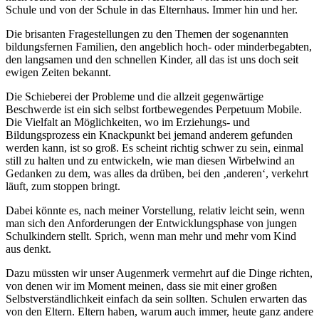
Schule und von der Schule in das Elternhaus. Immer hin und her.
Die brisanten Fragestellungen zu den Themen der sogenannten
bildungsfernen Familien, den angeblich hoch- oder minderbegabten,
den langsamen und den schnellen Kinder, all das ist uns doch seit
ewigen Zeiten bekannt.
Die Schieberei der Probleme und die allzeit gegenwärtige
Beschwerde ist ein sich selbst fortbewegendes Perpetuum Mobile.
Die Vielfalt an Möglichkeiten, wo im Erziehungs- und
Bildungsprozess ein Knackpunkt bei jemand anderem gefunden
werden kann, ist so groß. Es scheint richtig schwer zu sein, einmal
still zu halten und zu entwickeln, wie man diesen Wirbelwind an
Gedanken zu dem, was alles da drüben, bei den ‚anderen‘, verkehrt
läuft, zum stoppen bringt.
Dabei könnte es, nach meiner Vorstellung, relativ leicht sein, wenn
man sich den Anforderungen der Entwicklungsphase von jungen
Schulkindern stellt. Sprich, wenn man mehr und mehr vom Kind
aus denkt.
Dazu müssten wir unser Augenmerk vermehrt auf die Dinge richten,
von denen wir im Moment meinen, dass sie mit einer großen
Selbstverständlichkeit einfach da sein sollten. Schulen erwarten das
von den Eltern. Eltern haben, warum auch immer, heute ganz andere