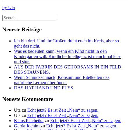
by Uta
Neueste Beiträge
Ich bin drei. Und ihr Großen dreht euch im Kreis, aber so
geht das nicht.
Was es bedeuten kann, wenn ein Kind nicht in den
Kindergarten will. Kindliche Intelligenz ist manchmal leise
und stur.
AUS DER FABRIK DES GEHORSAMS IN EIN FELD
DES STAUNENS.
Wenn Schnickschnack, Konsum und Eitelkeiten das
natürliche Lernen übertönen.
DAS HAT HAND UND FUSS
Neueste Kommentare
Uta
zu
Echt jetzt? Es ist Zeit „Nein“ zu sagen.
Uta
zu
Echt jetzt? Es ist Zeit „Nein“ zu sagen.
Klaus Plachetka
zu
Echt jetzt? Es ist Zeit „Nein“ zu sagen.
Gerda Jochim
zu
Echt jetzt? Es ist Zeit „Nein“ zu sagen.