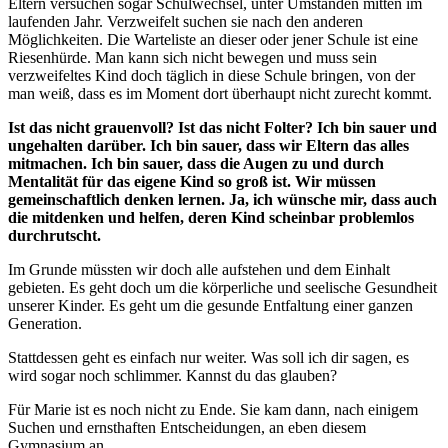
Eltern versuchen sogar Schulwechsel, unter Umständen mitten im
laufenden Jahr. Verzweifelt suchen sie nach den anderen
Möglichkeiten. Die Warteliste an dieser oder jener Schule ist eine
Riesenhürde. Man kann sich nicht bewegen und muss sein
verzweifeltes Kind doch täglich in diese Schule bringen, von der
man weiß, dass es im Moment dort überhaupt nicht zurecht kommt.
Ist das nicht grauenvoll? Ist das nicht Folter? Ich bin sauer und
ungehalten darüber. Ich bin sauer, dass wir Eltern das alles
mitmachen. Ich bin sauer, dass die Augen zu und durch
Mentalität für das eigene Kind so groß ist. Wir müssen
gemeinschaftlich denken lernen. Ja, ich wünsche mir, dass auch
die mitdenken und helfen, deren Kind scheinbar problemlos
durchrutscht.
Im Grunde müssten wir doch alle aufstehen und dem Einhalt
gebieten. Es geht doch um die körperliche und seelische Gesundheit
unserer Kinder. Es geht um die gesunde Entfaltung einer ganzen
Generation.
Stattdessen geht es einfach nur weiter. Was soll ich dir sagen, es
wird sogar noch schlimmer. Kannst du das glauben?
Für Marie ist es noch nicht zu Ende. Sie kam dann, nach einigem
Suchen und ernsthaften Entscheidungen, an eben diesem
Gymnasium an.