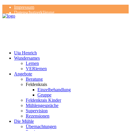
Impressum
Datenschutzerklärung
Kontakt
Rezensionen
Uta Henrich
Wundersames
Lernen
VERlernen
Angebote
Beratung
Feldenkrais
Einzelbehandlung
Gruppe
Feldenkrais Kinder
Mühlengespräche
Supervision
Rezensionen
Die Mühle
Übernachtungen