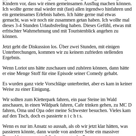
Kindern vor, dass wir einen gemeinsamen Ausflug machen können.
Ich wollte gerne mal wieder mit (fast) allen irgendwo hinfahren und
ein gemeinsames Erlebnis haben. Ich hätte gerne mal etwas
gemacht, was wir noch nie zusammen getan haben. Ich wollte mal
dieses 3-4 Stunden Urlaubsfeeling haben. Dieses Gefühl, etwas mit
erfrischter Wahrnehmung und mit Touristenblick angehen zu
können.
Jetzt geht die Diskussion los. Über zwei Stunden, mit einigen
Unterbrechungen, kommen wir zu keinem zufrieden stellenden
Ergebnis.
Wenn Loriot uns hätte zuschauen und zuhören können, dann hätte
er eine Menge Stoff für eine Episode seiner Comedy gehabt.
Es wurden ganz viele Vorschläge unterbreitet, aber es kam in keiner
Weise zu einer Einigung.
Wir sollten zum Kletterpark fahren, ein paar Steine im Wald
anschauen, in einen Wildpark fahren, Cafe trinken gehen, zu MC D
fahren, Oma und Opa oder meine Schwester besuchen. Vieles kam
auf den Tisch, doch es passierte n i c h t s.
Wenn es nur im Ansatz so aussah, als ob wir jetzt klar hätten, was
passieren könnte, dann wurde von anderer Seite ein massiver