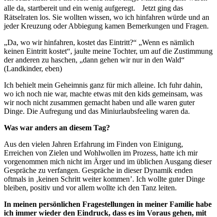
alle da, startbereit und ein wenig aufgeregt. Jetzt ging das
Rätselraten los. Sie wollten wissen, wo ich hinfahren würde und an
jeder Kreuzung oder Abbiegung kamen Bemerkungen und Fragen.
„Da, wo wir hinfahren, kostet das Eintritt?“ „Wenn es nämlich
keinen Eintritt kostet“, jaulte meine Tochter, um auf die Zustimmung
der anderen zu haschen, „dann gehen wir nur in den Wald“
(Landkinder, eben)
Ich behielt mein Geheimnis ganz für mich alleine. Ich fuhr dahin,
wo ich noch nie war, machte etwas mit den kids gemeinsam, was
wir noch nicht zusammen gemacht haben und alle waren guter
Dinge. Die Aufregung und das Miniurlaubsfeeling waren da.
Was war anders an diesem Tag?
Aus den vielen Jahren Erfahrung im Finden von Einigung,
Erreichen von Zielen und Wohlwollen im Prozess, hatte ich mir
vorgenommen mich nicht im Ärger und im üblichen Ausgang dieser
Gespräche zu verfangen. Gespräche in dieser Dynamik enden
oftmals in ‚keinen Schritt weiter kommen’. Ich wollte guter Dinge
bleiben, positiv und vor allem wollte ich den Tanz leiten.
In meinen persönlichen Fragestellungen in meiner Familie habe
ich immer wieder den Eindruck, dass es im Voraus gehen, mit