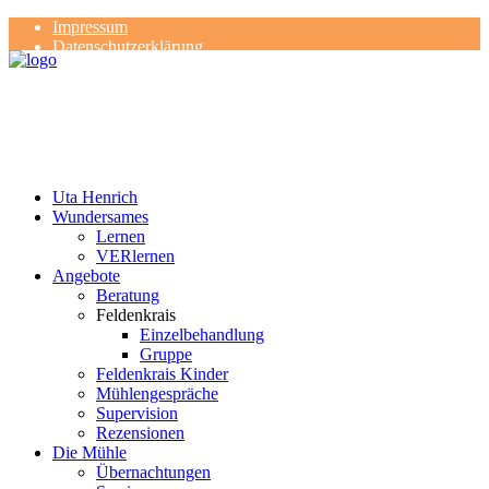
Impressum
Datenschutzerklärung
Kontakt
Rezensionen
Uta Henrich
Wundersames
Lernen
VERlernen
Angebote
Beratung
Feldenkrais
Einzelbehandlung
Gruppe
Feldenkrais Kinder
Mühlengespräche
Supervision
Rezensionen
Die Mühle
Übernachtungen