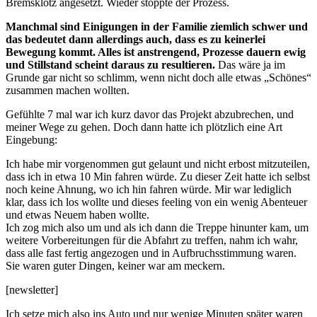
Bremsklotz angesetzt. Wieder stoppte der Prozess.
Manchmal sind Einigungen in der Familie ziemlich schwer und
das bedeutet dann allerdings auch, dass es zu keinerlei
Bewegung kommt. Alles ist anstrengend, Prozesse dauern ewig
und Stillstand scheint daraus zu resultieren.
Das wäre ja im
Grunde gar nicht so schlimm, wenn nicht doch alle etwas „Schönes“
zusammen machen wollten.
Gefühlte 7 mal war ich kurz davor das Projekt abzubrechen, und
meiner Wege zu gehen. Doch dann hatte ich plötzlich eine Art
Eingebung:
Ich habe mir vorgenommen gut gelaunt und nicht erbost mitzuteilen,
dass ich in etwa 10 Min fahren würde. Zu dieser Zeit hatte ich selbst
noch keine Ahnung, wo ich hin fahren würde. Mir war lediglich
klar, dass ich los wollte und dieses feeling von ein wenig Abenteuer
und etwas Neuem haben wollte.
Ich zog mich also um und als ich dann die Treppe hinunter kam, um
weitere Vorbereitungen für die Abfahrt zu treffen, nahm ich wahr,
dass alle fast fertig angezogen und in Aufbruchsstimmung waren.
Sie waren guter Dingen, keiner war am meckern.
[newsletter]
Ich setze mich also ins Auto und nur wenige Minuten später waren